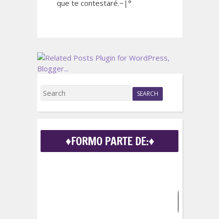
que te contestaré.~|°
S
e
a
r
c
♦FORMO PARTE DE:♦
h
f
o
r
: