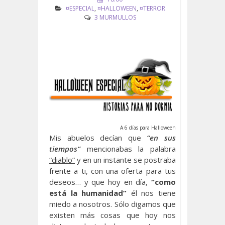
¤ESPECIAL
,
¤HALLOWEEN
,
¤TERROR
3 MURMULLOS
A 6 días para Halloween
Mis abuelos decían que
“en sus
tiempos”
mencionabas la palabra
“diablo”
y en un instante se postraba
frente a ti, con una oferta para tus
deseos… y que hoy en día,
“como
está la humanidad”
él nos tiene
miedo a nosotros. Sólo digamos que
existen más cosas que hoy nos