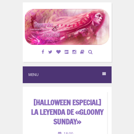
S
k
i
p
t
o
c
o
n
t
e
MENU
n
t
[HALLOWEEN ESPECIAL]
LA LEYENDA DE «GLOOMY
SUNDAY»
18:00