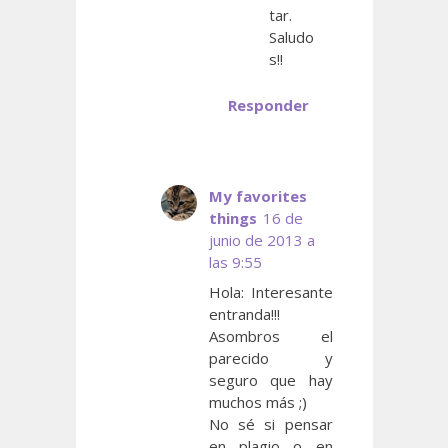
tar.
Saludo
s!!
Responder
My favorites
things
16 de
junio de 2013 a
las 9:55
Hola: Interesante
entranda!!!
Asombros el
parecido y
seguro que hay
muchos más ;)
No sé si pensar
en plagio o en