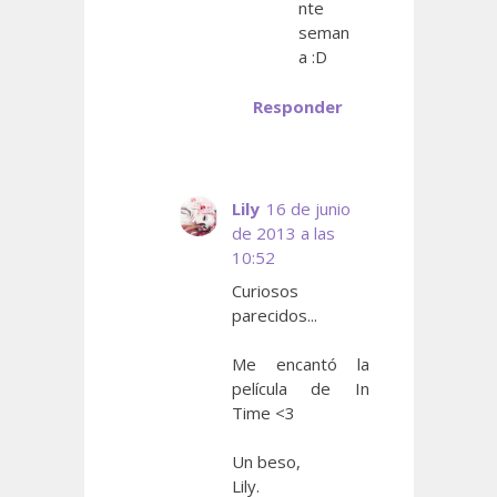
nte
seman
a :D
Responder
Lily
16 de junio
de 2013 a las
10:52
Curiosos
parecidos...
Me encantó la
película de In
Time <3
Un beso,
Lily.