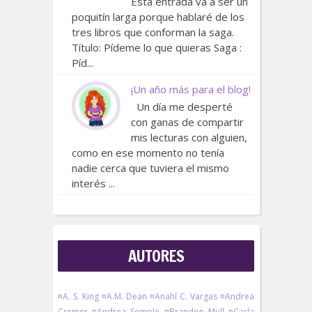
Esta entrada va a ser un
poquitín larga porque hablaré de los
tres libros que conforman la saga.
Título: Pídeme lo que quieras Saga :
Píd...
¡Un año más para el blog!
Un día me desperté
con ganas de compartir
mis lecturas con alguien,
como en ese momento no tenía
nadie cerca que tuviera el mismo
interés ...
AUTORES
¤A. S. King
¤A.M. Dean
¤Anahí C. Vargas
¤Andrea
Cremer
¤Andrea Semple
¤Brandon Mull
¤Carla