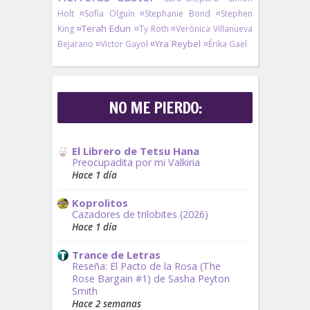
Holt
¤Sofía Olguín
¤Stephanie Bond
¤Stephen
¤Terah Edun
King
¤Ty Roth
¤Verónica Villanueva
¤Yra Reybel
Bejarano
¤Victor Gayol
¤Érika Gael
NO ME PIERDO:
El Librero de Tetsu Hana
Preocupadita por mi Valkiria
Hace 1 día
Koprolitos
Cazadores de trilobites (2026)
Hace 1 día
Trance de Letras
Reseña: El Pacto de la Rosa (The
Rose Bargain #1) de Sasha Peyton
Smith
Hace 2 semanas