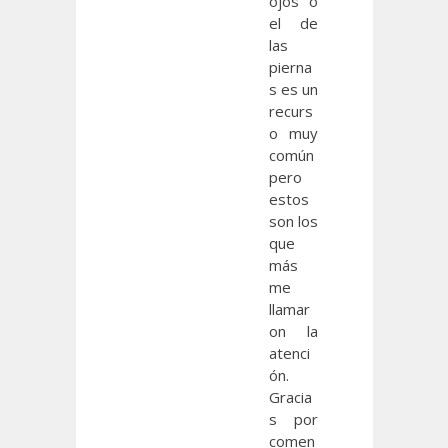
ojos o
el de
las
pierna
s es un
recurs
o muy
común
pero
estos
son los
que
más
me
llamar
on la
atenci
ón.
Gracia
s por
comen