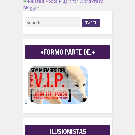
S
e
a
r
c
♦FORMO PARTE DE:♦
h
f
o
r
:
ILUSIONISTAS