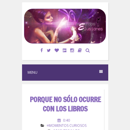
S
k
i
p
t
o
c
o
n
t
e
MENU
n
t
PORQUE NO SÓLO OCURRE
CON LOS LIBROS
0:40
¤MOMENTOS CURIOSOS