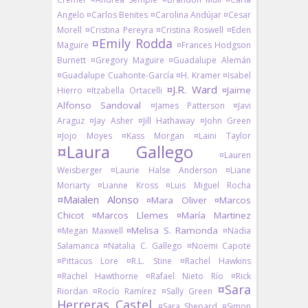
Angelo
¤Carlos Benites
¤Carolina Andújar
¤Cesar
Morell
¤Cristina Pereyra
¤Cristina Roswell
¤Eden
¤Emily Rodda
Maguire
¤Frances Hodgson
Burnett
¤Gregory Maguire
¤Guadalupe Alemán
¤Guadalupe Cuahonte-García
¤H. Kramer
¤Isabel
¤J.R. Ward
¤Jaime
Hierro
¤Itzabella Ortacelli
Alfonso Sandoval
¤James Patterson
¤Javi
Araguz
¤Jay Asher
¤Jill Hathaway
¤John Green
¤Jojo Moyes
¤Kass Morgan
¤Laini Taylor
¤Laura Gallego
¤Lauren
Weisberger
¤Laurie Halse Anderson
¤Liane
Moriarty
¤Lianne Kross
¤Luis Miguel Rocha
¤Maialen Alonso
¤Mara Oliver
¤Marcos
Chicot
¤Marcos Llemes
¤María Martinez
¤Melisa S. Ramonda
¤Megan Maxwell
¤Nadia
Salamanca
¤Natalia C. Gallego
¤Noemi Capote
¤Pittacus Lore
¤R.L. Stine
¤Rachel Hawkins
¤Rachel Hawthorne
¤Rafael Nieto Río
¤Rick
¤Sara
Riordan
¤Rocío Ramírez
¤Sally Green
Herreras Castel
¤Sara Shepard
¤Simon