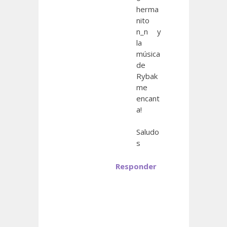
herma
nito
n_n y
la
música
de
Rybak
me
encant
a!
Saludo
s
Responder