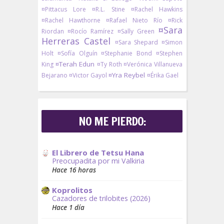
¤Pittacus Lore
¤R.L. Stine
¤Rachel Hawkins
¤Rachel Hawthorne
¤Rafael Nieto Río
¤Rick
¤Sara
Riordan
¤Rocío Ramírez
¤Sally Green
Herreras Castel
¤Sara Shepard
¤Simon
Holt
¤Sofía Olguín
¤Stephanie Bond
¤Stephen
¤Terah Edun
King
¤Ty Roth
¤Verónica Villanueva
¤Yra Reybel
Bejarano
¤Victor Gayol
¤Érika Gael
NO ME PIERDO:
El Librero de Tetsu Hana
Preocupadita por mi Valkiria
Hace 16 horas
Koprolitos
Cazadores de trilobites (2026)
Hace 1 día