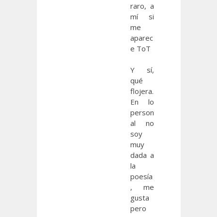
raro, a
mí si
me
aparec
e ToT
Y sí,
qué
flojera.
En lo
person
al no
soy
muy
dada a
la
poesía
, me
gusta
pero