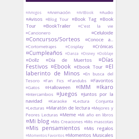
¤Animación
¤Audio
¤Amigos
¤ArtBook
¤Avisos
¤Book Tag
¤Book
¤Blog Tour
Tour
¤BookTrailer
¤C'est la vie
¤Celuloide
¤Cancionero
¤Concursos/Sorteos
¤Conoce a...
¤Crónicas
¤Cortometrajes
¤Cosplay
¤Cumpleaños
¤Danza
¤Disney
¤Doblaje
¤Días
¤Dollz
¤Día de Muertos
Festivos
¤Ebook
¤El
¤Ebook Tour
laberinto de Minos
¤En busca del
¤Favoritos
Tesoro
¤Fan Fics
¤Fandubs
¤IMM
¤Ikaro
¤Halloween
¤Gatos
¤Juegos
¤Juntos por la
¤Intercambios
navidad
¤Karaoke
¤Lectura Conjunta
¤Maratón de lectura
¤Lecturas
¤Mejores y
¤Meme
Peores Lecturas
¤Mi año en libros
¤Mi blog
¤Mis Creaciones
¤Mis mascotas
¤Mis pensamientos
¤Mis regalos
¤Momentos Musicales
¤Momentos Favoritos