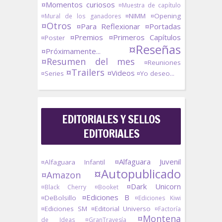
¤Momentos curiosos
¤Muestra de capítulo
¤NIMM
¤Opening
¤Mural de los ganadores
¤Otros
¤Para Reflexionar
¤Portadas
¤Premios
¤Primeros Capítulos
¤Poster
¤Reseñas
¤Próximamente...
¤Resumen del mes
¤Reuniones
¤Trailers
¤Videos
¤Series
¤Yo deseo...
EDITORIALES Y SELLOS
EDITORIALES
¤Alfaguara Juvenil
¤Alfaguara Infantil
¤Autopublicado
¤Amazon
¤Dark Unicorn
¤Black Cherry
¤Booket
¤Ediciones B
¤DeBolsillo
¤Ediciones Kiwi
¤Ediciones SM
¤Editorial Universo
¤Factoría
¤Montena
de Ideas
¤GranTravesía