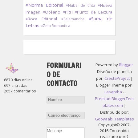
¤Norma Editorial
¤Nueva
¤Nube de tinta
Imagen
¤Océano
¤PRH
¤Punto de Lectura
¤Suma de
¤Roca Editorial
¤Salamandra
Letras
¤Zeta Romántica
FORMULARI
Powered by
Blogger
Diseño de plantilla
O DE
por:
CrestaProject
|
6870 días online
CONTACTO
Blogger Theme por:
697 entradas
2657 comentarios
Lasantha
-
PremiumBloggerTem
plates.com
|
Distribuido por:
Gooyaabi Templates
Copyright© 2007-
2016 Contenido
realizado por:¦