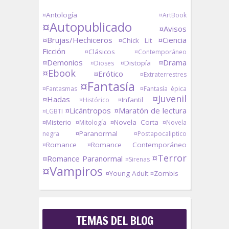
¤Antología
¤ArtBook
¤Autopublicado
¤Avisos
¤Brujas/Hechiceros
¤Ciencia
¤Chick Lit
Ficción
¤Clásicos
¤Contemporáneo
¤Demonios
¤Drama
¤Distopía
¤Dioses
¤Ebook
¤Erótico
¤Extraterrestres
¤Fantasía
¤Fantasmas
¤Fantasía épica
¤Juvenil
¤Hadas
¤Infantil
¤Histórico
¤Licántropos
¤Maratón de lectura
¤LGBTI
¤Misterio
¤Novela Corta
¤Mitología
¤Novela
¤Paranormal
negra
¤Postapocaliptico
¤Romance
¤Romance Contemporáneo
¤Terror
¤Romance Paranormal
¤Sirenas
¤Vampiros
¤Young Adult
¤Zombis
TEMAS DEL BLOG