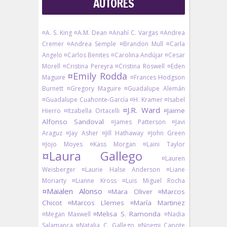
AUTORES
¤A. S. King
¤A.M. Dean
¤Anahí C. Vargas
¤Andrea
Cremer
¤Andrea Semple
¤Brandon Mull
¤Carla
Angelo
¤Carlos Benites
¤Carolina Andújar
¤Cesar
Morell
¤Cristina Pereyra
¤Cristina Roswell
¤Eden
¤Emily Rodda
Maguire
¤Frances Hodgson
Burnett
¤Gregory Maguire
¤Guadalupe Alemán
¤Guadalupe Cuahonte-García
¤H. Kramer
¤Isabel
¤J.R. Ward
¤Jaime
Hierro
¤Itzabella Ortacelli
Alfonso Sandoval
¤James Patterson
¤Javi
Araguz
¤Jay Asher
¤Jill Hathaway
¤John Green
¤Jojo Moyes
¤Kass Morgan
¤Laini Taylor
¤Laura Gallego
¤Lauren
Weisberger
¤Laurie Halse Anderson
¤Liane
Moriarty
¤Lianne Kross
¤Luis Miguel Rocha
¤Maialen Alonso
¤Mara Oliver
¤Marcos
Chicot
¤Marcos Llemes
¤María Martinez
¤Melisa S. Ramonda
¤Megan Maxwell
¤Nadia
Salamanca
¤Natalia C. Gallego
¤Noemi Capote