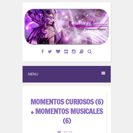
S
k
i
p
t
o
c
o
n
t
e
MENU
n
t
MOMENTOS CURIOSOS (6)
+ MOMENTOS MUSICALES
(6)
21:22