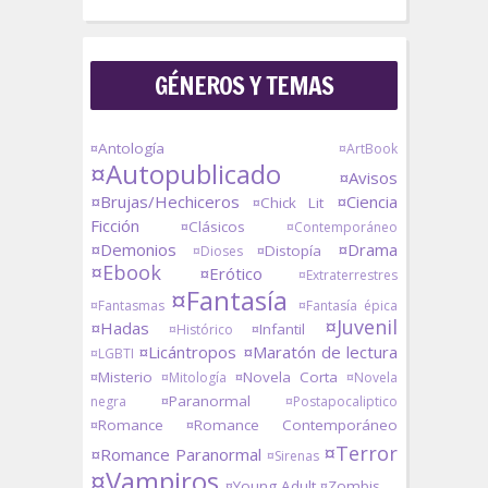
GÉNEROS Y TEMAS
¤Antología
¤ArtBook
¤Autopublicado
¤Avisos
¤Brujas/Hechiceros
¤Ciencia
¤Chick Lit
Ficción
¤Clásicos
¤Contemporáneo
¤Demonios
¤Drama
¤Distopía
¤Dioses
¤Ebook
¤Erótico
¤Extraterrestres
¤Fantasía
¤Fantasmas
¤Fantasía épica
¤Juvenil
¤Hadas
¤Infantil
¤Histórico
¤Licántropos
¤Maratón de lectura
¤LGBTI
¤Misterio
¤Novela Corta
¤Mitología
¤Novela
¤Paranormal
negra
¤Postapocaliptico
¤Romance
¤Romance Contemporáneo
¤Terror
¤Romance Paranormal
¤Sirenas
¤Vampiros
¤Young Adult
¤Zombis