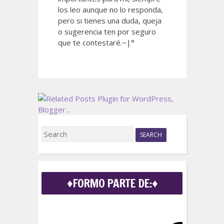
los leo aunque no lo responda,
pero si tienes una duda, queja
o sugerencia ten por seguro
que te contestaré.~|°
S
e
a
r
c
♦FORMO PARTE DE:♦
h
f
o
r