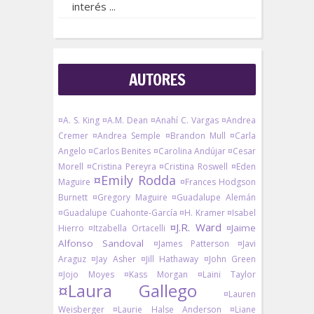
interés ...
AUTORES
¤A. S. King
¤A.M. Dean
¤Anahí C. Vargas
¤Andrea
Cremer
¤Andrea Semple
¤Brandon Mull
¤Carla
Angelo
¤Carlos Benites
¤Carolina Andújar
¤Cesar
Morell
¤Cristina Pereyra
¤Cristina Roswell
¤Eden
¤Emily Rodda
Maguire
¤Frances Hodgson
Burnett
¤Gregory Maguire
¤Guadalupe Alemán
¤Guadalupe Cuahonte-García
¤H. Kramer
¤Isabel
¤J.R. Ward
¤Jaime
Hierro
¤Itzabella Ortacelli
Alfonso Sandoval
¤James Patterson
¤Javi
Araguz
¤Jay Asher
¤Jill Hathaway
¤John Green
¤Jojo Moyes
¤Kass Morgan
¤Laini Taylor
¤Laura Gallego
¤Lauren
Weisberger
¤Laurie Halse Anderson
¤Liane