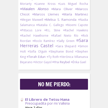
Moriarty
¤Lianne Kross
¤Luis Miguel Rocha
¤Maialen Alonso
¤Mara Oliver
¤Marcos
Chicot
¤Marcos Llemes
¤María Martinez
¤Melisa S. Ramonda
¤Megan Maxwell
¤Nadia
Salamanca
¤Natalia C. Gallego
¤Noemi Capote
¤Pittacus Lore
¤R.L. Stine
¤Rachel Hawkins
¤Rachel Hawthorne
¤Rafael Nieto Río
¤Rick
¤Sara
Riordan
¤Rocío Ramírez
¤Sally Green
Herreras Castel
¤Sara Shepard
¤Simon
Holt
¤Sofía Olguín
¤Stephanie Bond
¤Stephen
¤Terah Edun
King
¤Ty Roth
¤Verónica Villanueva
¤Yra Reybel
Bejarano
¤Victor Gayol
¤Érika Gael
NO ME PIERDO:
El Librero de Tetsu Hana
Preocupadita por mi Valkiria
Hace 2 días