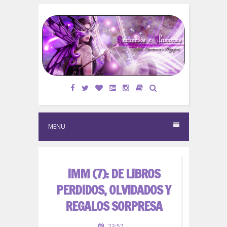
S
k
i
p
t
o
c
o
n
t
e
MENU
n
t
IMM (7): DE LIBROS
PERDIDOS, OLVIDADOS Y
REGALOS SORPRESA
23:57