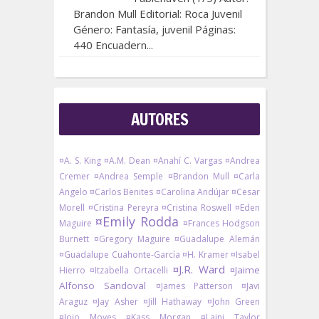
Brandon Mull Editorial: Roca Juvenil
Género: Fantasía, juvenil Páginas:
440 Encuadern...
AUTORES
¤A. S. King
¤A.M. Dean
¤Anahí C. Vargas
¤Andrea
Cremer
¤Andrea Semple
¤Brandon Mull
¤Carla
Angelo
¤Carlos Benites
¤Carolina Andújar
¤Cesar
Morell
¤Cristina Pereyra
¤Cristina Roswell
¤Eden
¤Emily Rodda
Maguire
¤Frances Hodgson
Burnett
¤Gregory Maguire
¤Guadalupe Alemán
¤Guadalupe Cuahonte-García
¤H. Kramer
¤Isabel
¤J.R. Ward
¤Jaime
Hierro
¤Itzabella Ortacelli
Alfonso Sandoval
¤James Patterson
¤Javi
Araguz
¤Jay Asher
¤Jill Hathaway
¤John Green
¤Jojo Moyes
¤Kass Morgan
¤Laini Taylor