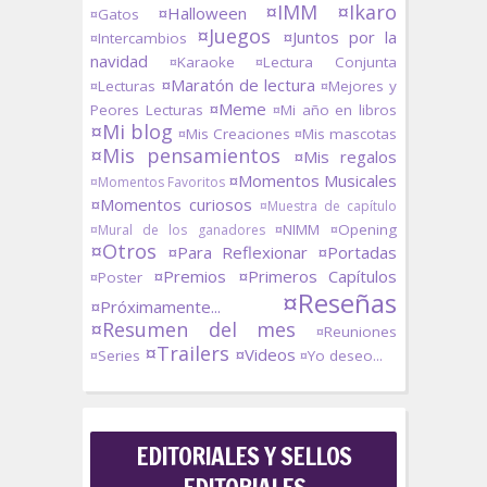
¤IMM
¤Ikaro
¤Halloween
¤Gatos
¤Juegos
¤Juntos por la
¤Intercambios
navidad
¤Karaoke
¤Lectura Conjunta
¤Maratón de lectura
¤Lecturas
¤Mejores y
¤Meme
Peores Lecturas
¤Mi año en libros
¤Mi blog
¤Mis Creaciones
¤Mis mascotas
¤Mis pensamientos
¤Mis regalos
¤Momentos Musicales
¤Momentos Favoritos
¤Momentos curiosos
¤Muestra de capítulo
¤NIMM
¤Opening
¤Mural de los ganadores
¤Otros
¤Para Reflexionar
¤Portadas
¤Premios
¤Primeros Capítulos
¤Poster
¤Reseñas
¤Próximamente...
¤Resumen del mes
¤Reuniones
¤Trailers
¤Videos
¤Series
¤Yo deseo...
EDITORIALES Y SELLOS