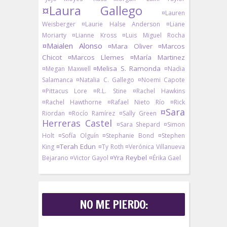
¤Laura Gallego
¤Lauren
Weisberger
¤Laurie Halse Anderson
¤Liane
Moriarty
¤Lianne Kross
¤Luis Miguel Rocha
¤Maialen Alonso
¤Mara Oliver
¤Marcos
Chicot
¤Marcos Llemes
¤María Martinez
¤Melisa S. Ramonda
¤Megan Maxwell
¤Nadia
Salamanca
¤Natalia C. Gallego
¤Noemi Capote
¤Pittacus Lore
¤R.L. Stine
¤Rachel Hawkins
¤Rachel Hawthorne
¤Rafael Nieto Río
¤Rick
¤Sara
Riordan
¤Rocío Ramírez
¤Sally Green
Herreras Castel
¤Sara Shepard
¤Simon
Holt
¤Sofía Olguín
¤Stephanie Bond
¤Stephen
¤Terah Edun
King
¤Ty Roth
¤Verónica Villanueva
¤Yra Reybel
Bejarano
¤Victor Gayol
¤Érika Gael
NO ME PIERDO: