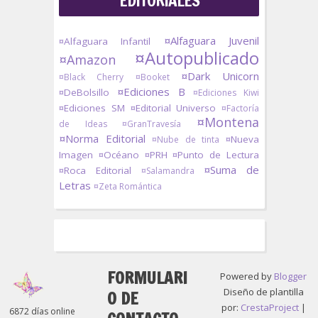
EDITORIALES
¤Alfaguara Juvenil
¤Alfaguara Infantil
¤Autopublicado
¤Amazon
¤Dark Unicorn
¤Black Cherry
¤Booket
¤Ediciones B
¤DeBolsillo
¤Ediciones Kiwi
¤Ediciones SM
¤Editorial Universo
¤Factoría
¤Montena
de Ideas
¤GranTravesía
¤Norma Editorial
¤Nueva
¤Nube de tinta
Imagen
¤Océano
¤PRH
¤Punto de Lectura
¤Suma de
¤Roca Editorial
¤Salamandra
Letras
¤Zeta Romántica
FORMULARI
Powered by
Blogger
Diseño de plantilla
O DE
por:
CrestaProject
|
6872 días online