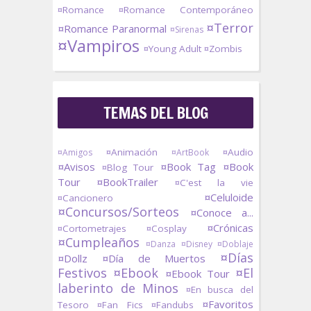
¤Romance
¤Romance Contemporáneo
¤Terror
¤Romance Paranormal
¤Sirenas
¤Vampiros
¤Young Adult
¤Zombis
TEMAS DEL BLOG
¤Animación
¤Audio
¤Amigos
¤ArtBook
¤Avisos
¤Book Tag
¤Book
¤Blog Tour
Tour
¤BookTrailer
¤C'est la vie
¤Celuloide
¤Cancionero
¤Concursos/Sorteos
¤Conoce a...
¤Crónicas
¤Cortometrajes
¤Cosplay
¤Cumpleaños
¤Danza
¤Disney
¤Doblaje
¤Días
¤Dollz
¤Día de Muertos
Festivos
¤Ebook
¤El
¤Ebook Tour
laberinto de Minos
¤En busca del
¤Favoritos
Tesoro
¤Fan Fics
¤Fandubs