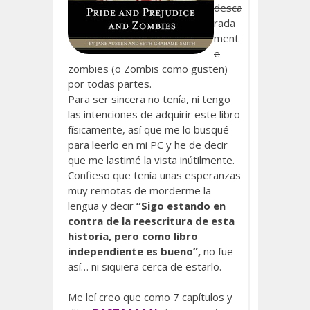
desca
rada
ment
e
zombies (o Zombis como gusten)
por todas partes.
Para ser sincera no tenía,
ni tengo
las intenciones de adquirir este libro
físicamente, así que me lo busqué
para leerlo en mi PC y he de decir
que me lastimé la vista inútilmente.
Confieso que tenía unas esperanzas
muy remotas de morderme la
lengua y decir
“Sigo estando en
contra de la reescritura de esta
historia, pero como libro
independiente es bueno”,
no fue
así… ni siquiera cerca de estarlo.
Me leí creo que como 7 capítulos y