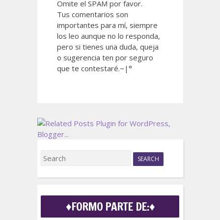
Omite el SPAM por favor.
Tus comentarios son
importantes para mí, siempre
los leo aunque no lo responda,
pero si tienes una duda, queja
o sugerencia ten por seguro
que te contestaré.~|°
S
e
a
r
c
♦FORMO PARTE DE:♦
h