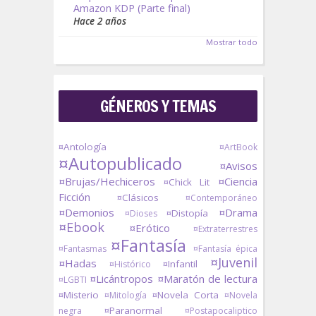
Amazon KDP (Parte final)
Hace 2 años
Mostrar todo
GÉNEROS Y TEMAS
¤Antología
¤ArtBook
¤Autopublicado
¤Avisos
¤Brujas/Hechiceros
¤Ciencia
¤Chick Lit
Ficción
¤Clásicos
¤Contemporáneo
¤Demonios
¤Drama
¤Distopía
¤Dioses
¤Ebook
¤Erótico
¤Extraterrestres
¤Fantasía
¤Fantasmas
¤Fantasía épica
¤Juvenil
¤Hadas
¤Infantil
¤Histórico
¤Licántropos
¤Maratón de lectura
¤LGBTI
¤Misterio
¤Novela Corta
¤Mitología
¤Novela
¤Paranormal
negra
¤Postapocaliptico