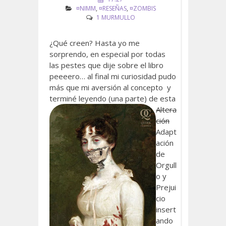
¤NIMM
,
¤RESEÑAS
,
¤ZOMBIS
1 MURMULLO
¿Qué creen? Hasta yo me
sorprendo, en especial por todas
las pestes que dije sobre el libro
peeeero… al final mi curiosidad pudo
más que mi aversión al concepto y
terminé leyendo (una parte) de
esta
Altera
ción
Adapt
ación
de
Orgull
o y
Prejui
cio
insert
ando