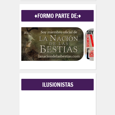
a
r
c
♦FORMO PARTE DE:♦
h
f
o
r
:
ILUSIONISTAS