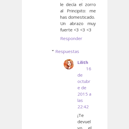
le decía el zorro
al Principito: me
has domesticado.
Un abrazo muy
fuerte <3 <3 <3
Responder
Respuestas
Lilith
16
de
octubr
e de
2015 a
las
22:42
¡Te
devuel
vo el