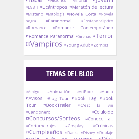
¤Hadas
¤Infantil
¤Histórico
¤Licántropos
¤Maratón de lectura
¤LGBTI
¤Misterio
¤Novela Corta
¤Mitología
¤Novela
¤Paranormal
negra
¤Postapocaliptico
¤Romance
¤Romance Contemporáneo
¤Terror
¤Romance Paranormal
¤Sirenas
¤Vampiros
¤Young Adult
¤Zombis
TEMAS DEL BLOG
¤Animación
¤Audio
¤Amigos
¤ArtBook
¤Avisos
¤Book Tag
¤Book
¤Blog Tour
Tour
¤BookTrailer
¤C'est la vie
¤Celuloide
¤Cancionero
¤Concursos/Sorteos
¤Conoce a...
¤Crónicas
¤Cortometrajes
¤Cosplay
¤Cumpleaños
¤Danza
¤Disney
¤Doblaje
¤Días
¤Dollz
¤Día de Muertos