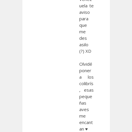
uela te
aviso
para
que
me
des
asilo
(?) XD
Olvidé
poner
a los
colibrís
, esas
peque
ñas
aves
me
encant
an ♥