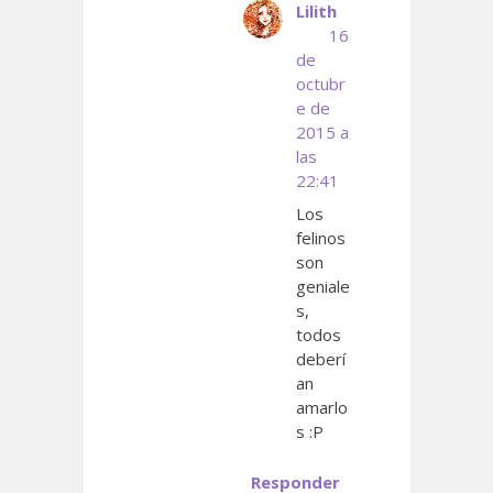
Lilith
16
de
octubr
e de
2015 a
las
22:41
Los
felinos
son
geniale
s,
todos
deberí
an
amarlo
s :P
Responder