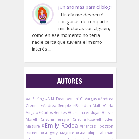
¡Un año más para el blog!
Un día me desperté
con ganas de compartir
mis lecturas con alguien,
como en ese momento no tenía
nadie cerca que tuviera el mismo
interés ...
AUTORES
¤A. S. King
¤A.M. Dean
¤Anahí C. Vargas
¤Andrea
Cremer
¤Andrea Semple
¤Brandon Mull
¤Carla
Angelo
¤Carlos Benites
¤Carolina Andújar
¤Cesar
Morell
¤Cristina Pereyra
¤Cristina Roswell
¤Eden
¤Emily Rodda
Maguire
¤Frances Hodgson
Burnett
¤Gregory Maguire
¤Guadalupe Alemán