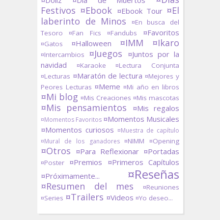
Festivos
¤Ebook
¤El
¤Ebook Tour
laberinto de Minos
¤En busca del
¤Favoritos
Tesoro
¤Fan Fics
¤Fandubs
¤IMM
¤Ikaro
¤Halloween
¤Gatos
¤Juegos
¤Juntos por la
¤Intercambios
navidad
¤Karaoke
¤Lectura Conjunta
¤Maratón de lectura
¤Lecturas
¤Mejores y
¤Meme
Peores Lecturas
¤Mi año en libros
¤Mi blog
¤Mis Creaciones
¤Mis mascotas
¤Mis pensamientos
¤Mis regalos
¤Momentos Musicales
¤Momentos Favoritos
¤Momentos curiosos
¤Muestra de capítulo
¤NIMM
¤Opening
¤Mural de los ganadores
¤Otros
¤Para Reflexionar
¤Portadas
¤Premios
¤Primeros Capítulos
¤Poster
¤Reseñas
¤Próximamente...
¤Resumen del mes
¤Reuniones
¤Trailers
¤Videos
¤Series
¤Yo deseo...