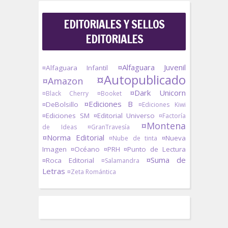
EDITORIALES Y SELLOS
EDITORIALES
¤Alfaguara Juvenil
¤Alfaguara Infantil
¤Autopublicado
¤Amazon
¤Dark Unicorn
¤Black Cherry
¤Booket
¤Ediciones B
¤DeBolsillo
¤Ediciones Kiwi
¤Ediciones SM
¤Editorial Universo
¤Factoría
¤Montena
de Ideas
¤GranTravesía
¤Norma Editorial
¤Nueva
¤Nube de tinta
Imagen
¤Océano
¤PRH
¤Punto de Lectura
¤Suma de
¤Roca Editorial
¤Salamandra
Letras
¤Zeta Romántica