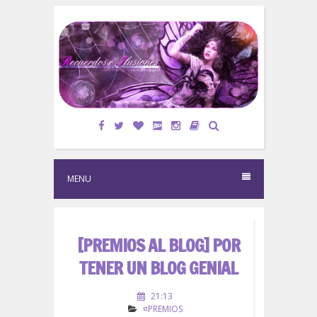
S
k
i
p
t
o
c
o
n
t
e
MENU
n
t
[PREMIOS AL BLOG] POR
TENER UN BLOG GENIAL
21:13
¤PREMIOS