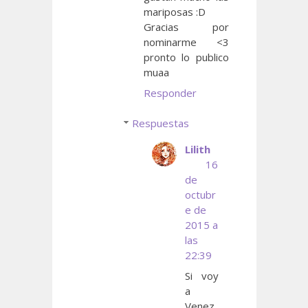
mariposas :D
Gracias por
nominarme <3
pronto lo publico
muaa
Responder
Respuestas
Lilith
16
de
octubr
e de
2015 a
las
22:39
Si voy
a
Venez