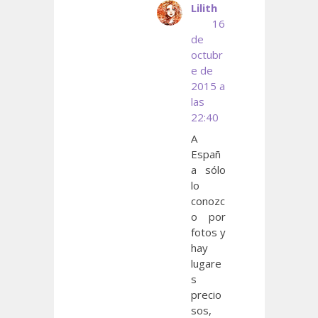
Lilith
16
de
octubr
e de
2015 a
las
22:40
A
Españ
a sólo
lo
conozc
o por
fotos y
hay
lugare
s
precio
sos,