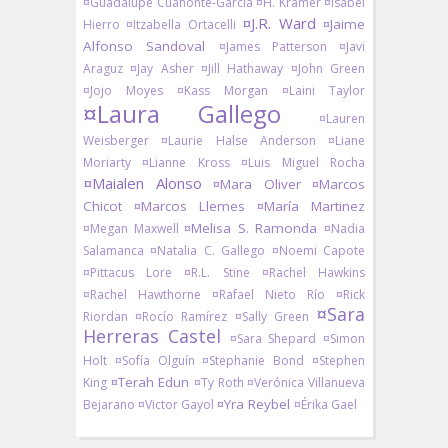
¤Guadalupe Cuahonte-García
¤H. Kramer
¤Isabel
¤J.R. Ward
¤Jaime
Hierro
¤Itzabella Ortacelli
Alfonso Sandoval
¤James Patterson
¤Javi
Araguz
¤Jay Asher
¤Jill Hathaway
¤John Green
¤Jojo Moyes
¤Kass Morgan
¤Laini Taylor
¤Laura Gallego
¤Lauren
Weisberger
¤Laurie Halse Anderson
¤Liane
Moriarty
¤Lianne Kross
¤Luis Miguel Rocha
¤Maialen Alonso
¤Mara Oliver
¤Marcos
Chicot
¤Marcos Llemes
¤María Martinez
¤Melisa S. Ramonda
¤Megan Maxwell
¤Nadia
Salamanca
¤Natalia C. Gallego
¤Noemi Capote
¤Pittacus Lore
¤R.L. Stine
¤Rachel Hawkins
¤Rachel Hawthorne
¤Rafael Nieto Río
¤Rick
¤Sara
Riordan
¤Rocío Ramírez
¤Sally Green
Herreras Castel
¤Sara Shepard
¤Simon
Holt
¤Sofía Olguín
¤Stephanie Bond
¤Stephen
¤Terah Edun
King
¤Ty Roth
¤Verónica Villanueva
¤Yra Reybel
Bejarano
¤Victor Gayol
¤Érika Gael