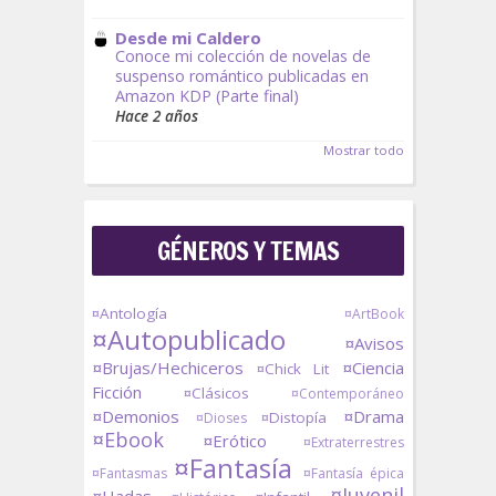
Desde mi Caldero
Conoce mi colección de novelas de
suspenso romántico publicadas en
Amazon KDP (Parte final)
Hace 2 años
Mostrar todo
GÉNEROS Y TEMAS
¤Antología
¤ArtBook
¤Autopublicado
¤Avisos
¤Brujas/Hechiceros
¤Ciencia
¤Chick Lit
Ficción
¤Clásicos
¤Contemporáneo
¤Demonios
¤Drama
¤Distopía
¤Dioses
¤Ebook
¤Erótico
¤Extraterrestres
¤Fantasía
¤Fantasmas
¤Fantasía épica
¤Juvenil