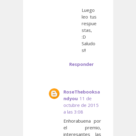
Luego
leo tus
respue
stas,
:D
Saludo
s!!
Responder
RoseThebooksa
ndyou
11 de
octubre de 2015
a las 3:08
Enhorabuena por
el premio,
interesantes las