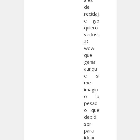
ales
de
reciclaj
e ¡yo
quiero
verlos!
:D
wow
que
genial!
aunqu
e sí
me
imagin
o lo
pesad
o que
debió
ser
para
idear