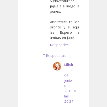
Suriaventura??
jajajaja si luego la
pones.
Aishiteru!!!! te leo
pronto y si aquí
las Espero a
ambas en Julio!
Responder
Respuestas
Lilith
8
de
junio
de
2013 a
las
20:37