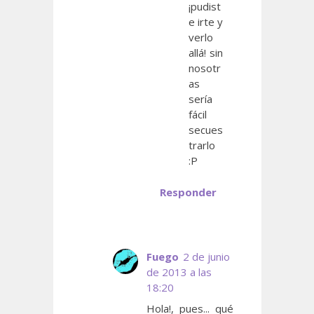
¡pudist
e irte y
verlo
allá! sin
nosotr
as
sería
fácil
secues
trarlo
:P
Responder
Fuego
2 de junio
de 2013 a las
18:20
Hola!, pues... qué