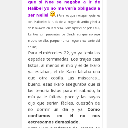
que si Nee se negaba a ir de
Halibel yo no me vería obligada a
ser Neliel
. (
Para los que no sepan quienes
son, Halibel es la rubia de la imagen de arriba y Nel la
de la calavera en la cabeza, Grimmjow el de pelo azul,
los tres son personajes de Bleach aunque no sepa
mucho de ellos porque nunca llegué a esa parte del
anime)
Para el miércoles 22, yo ya tenía las
espadas terminadas. Los trajes casi
listos, al menos el mío y el de Ikaro
ya estaban, el de Karo faltaba una
que otra cosilla. Las máscaras…
bueno, esas Ikaro aseguraba que sí
las tendría listas para el sábado, la
mía ya le faltaba poco y las suyas
dijo que serían fáciles, cuestión de
no dormir un día y ya.
Como
confiamos en él no nos
estresamos demasiado.