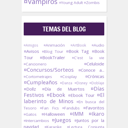
¤Vampiros
¤Young Adult
¤Zombis
TEMAS DEL BLOG
¤Animación
¤Audio
¤Amigos
¤ArtBook
¤Avisos
¤Book Tag
¤Book
¤Blog Tour
Tour
¤BookTrailer
¤C'est la vie
¤Celuloide
¤Cancionero
¤Concursos/Sorteos
¤Conoce a...
¤Crónicas
¤Cortometrajes
¤Cosplay
¤Cumpleaños
¤Danza
¤Disney
¤Doblaje
¤Días
¤Dollz
¤Día de Muertos
Festivos
¤Ebook
¤El
¤Ebook Tour
laberinto de Minos
¤En busca del
¤Favoritos
Tesoro
¤Fan Fics
¤Fandubs
¤IMM
¤Ikaro
¤Halloween
¤Gatos
¤Juegos
¤Juntos por la
¤Intercambios
navidad
¤Karaoke
¤Lectura Conjunta