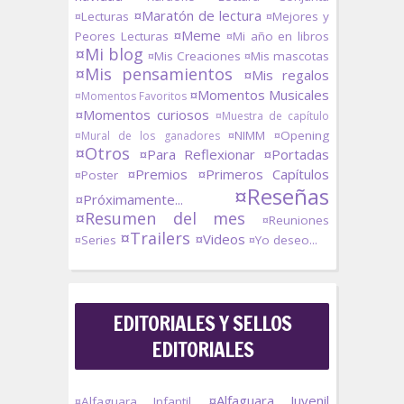
¤Maratón de lectura
¤Lecturas
¤Mejores y
¤Meme
Peores Lecturas
¤Mi año en libros
¤Mi blog
¤Mis Creaciones
¤Mis mascotas
¤Mis pensamientos
¤Mis regalos
¤Momentos Musicales
¤Momentos Favoritos
¤Momentos curiosos
¤Muestra de capítulo
¤NIMM
¤Opening
¤Mural de los ganadores
¤Otros
¤Para Reflexionar
¤Portadas
¤Premios
¤Primeros Capítulos
¤Poster
¤Reseñas
¤Próximamente...
¤Resumen del mes
¤Reuniones
¤Trailers
¤Videos
¤Series
¤Yo deseo...
EDITORIALES Y SELLOS
EDITORIALES
¤Alfaguara Juvenil
¤Alfaguara Infantil