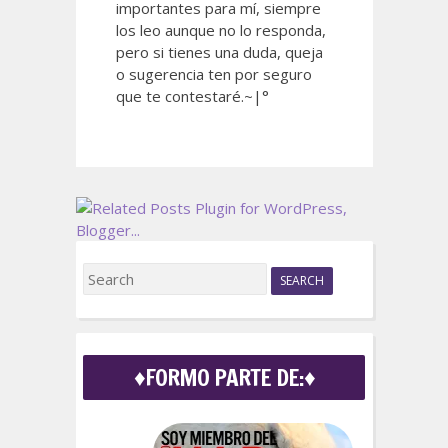
importantes para mí, siempre
los leo aunque no lo responda,
pero si tienes una duda, queja
o sugerencia ten por seguro
que te contestaré.~|°
S
e
a
r
c
♦FORMO PARTE DE:♦
h
f
o