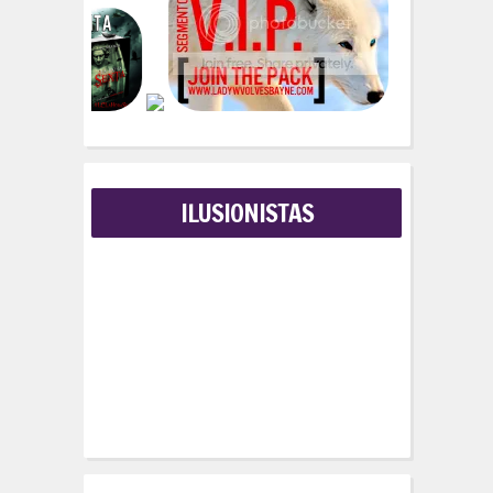
r
:
ILUSIONISTAS