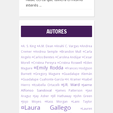
interés ...
AUTORES
¤A. S. King
¤A.M. Dean
¤Anahí C. Vargas
¤Andrea
Cremer
¤Andrea Semple
¤Brandon Mull
¤Carla
Angelo
¤Carlos Benites
¤Carolina Andújar
¤Cesar
Morell
¤Cristina Pereyra
¤Cristina Roswell
¤Eden
¤Emily Rodda
Maguire
¤Frances Hodgson
Burnett
¤Gregory Maguire
¤Guadalupe Alemán
¤Guadalupe Cuahonte-García
¤H. Kramer
¤Isabel
¤J.R. Ward
¤Jaime
Hierro
¤Itzabella Ortacelli
Alfonso Sandoval
¤James Patterson
¤Javi
Araguz
¤Jay Asher
¤Jill Hathaway
¤John Green
¤Jojo Moyes
¤Kass Morgan
¤Laini Taylor
¤Laura Gallego
¤Lauren