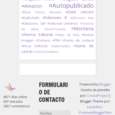
¤Autopublicado
¤Amazon
¤Dark Unicorn
¤Black Cherry
¤Booket
¤Ediciones B
¤DeBolsillo
¤Ediciones Kiwi
¤Ediciones SM
¤Editorial Universo
¤Factoría
¤Montena
de Ideas
¤GranTravesía
¤Norma Editorial
¤Nueva
¤Nube de tinta
Imagen
¤Océano
¤PRH
¤Punto de Lectura
¤Suma de
¤Roca Editorial
¤Salamandra
Letras
¤Zeta Romántica
FORMULARI
Powered by
Blogger
Diseño de plantilla
O DE
por:
CrestaProject
|
6871 días online
CONTACTO
Blogger Theme por:
697 entradas
2657 comentarios
Lasantha
-
PremiumBloggerTem