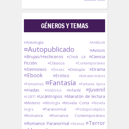
GÉNEROS Y TEMAS
¤Antología
¤ArtBook
¤Autopublicado
¤Avisos
¤Brujas/Hechiceros
¤Ciencia
¤Chick Lit
Ficción
¤Clásicos
¤Contemporáneo
¤Demonios
¤Drama
¤Distopía
¤Dioses
¤Ebook
¤Erótico
¤Extraterrestres
¤Fantasía
¤Fantasmas
¤Fantasía épica
¤Juvenil
¤Hadas
¤Infantil
¤Histórico
¤Licántropos
¤Maratón de lectura
¤LGBTI
¤Misterio
¤Novela Corta
¤Mitología
¤Novela
¤Paranormal
negra
¤Postapocaliptico
¤Romance
¤Romance Contemporáneo
¤Terror
¤Romance Paranormal
¤Sirenas