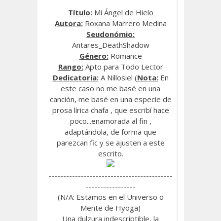
Título:
Mi Ángel de Hielo
Autora:
Roxana Marrero Medina
Seudonómio:
Antares_DeathShadow
Género:
Romance
Rango:
Apto para Todo Lector
Dedicatoria:
A Nillosiel (
Nota:
En
este caso no me basé en una
canción, me basé en una especie de
prosa lírica chafa , que escribí hace
poco...enamorada al fin ,
adaptándola, de forma que
parezcan fic y se ajusten a este
escrito.
------------------------------------------
-----------------
(N/A: Estamos en el Universo o
Mente de Hyoga)
Una dulzura indescriptible, la