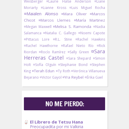
Weisberger
¤Laurie Halse Anderson
¤Liane
Moriarty
¤Lianne Kross
¤Luis Miguel Rocha
¤Maialen Alonso
¤Mara Oliver
¤Marcos
Chicot
¤Marcos Llemes
¤María Martinez
¤Melisa S. Ramonda
¤Megan Maxwell
¤Nadia
Salamanca
¤Natalia C. Gallego
¤Noemi Capote
¤Pittacus Lore
¤R.L. Stine
¤Rachel Hawkins
¤Rachel Hawthorne
¤Rafael Nieto Río
¤Rick
¤Sara
Riordan
¤Rocío Ramírez
¤Sally Green
Herreras Castel
¤Sara Shepard
¤Simon
Holt
¤Sofía Olguín
¤Stephanie Bond
¤Stephen
¤Terah Edun
King
¤Ty Roth
¤Verónica Villanueva
¤Yra Reybel
Bejarano
¤Victor Gayol
¤Érika Gael
NO ME PIERDO:
El Librero de Tetsu Hana
Preocupadita por mi Valkiria