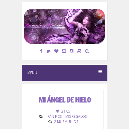
S
k
i
p
t
o
c
o
n
t
e
MENU
n
t
MI ÁNGEL DE HIELO
21:05
¤FAN FICS
,
¤MIS REGALOS
2 MURMULLOS