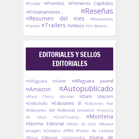
¤Premios
¤Primeros Capítulos
¤Poster
¤Reseñas
¤Próximamente...
¤Resumen del mes
¤Reuniones
¤Trailers
¤Videos
¤Series
¤Yo deseo...
EDITORIALES Y SELLOS
EDITORIALES
¤Alfaguara Juvenil
¤Alfaguara Infantil
¤Autopublicado
¤Amazon
¤Dark Unicorn
¤Black Cherry
¤Booket
¤Ediciones B
¤DeBolsillo
¤Ediciones Kiwi
¤Ediciones SM
¤Editorial Universo
¤Factoría
¤Montena
de Ideas
¤GranTravesía
¤Norma Editorial
¤Nueva
¤Nube de tinta
Imagen
¤Océano
¤PRH
¤Punto de Lectura
¤Suma de
¤Roca Editorial
¤Salamandra