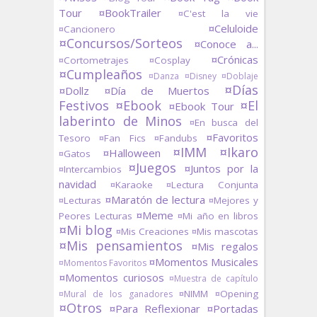
Tour
¤BookTrailer
¤C'est la vie
¤Celuloide
¤Cancionero
¤Concursos/Sorteos
¤Conoce a...
¤Crónicas
¤Cortometrajes
¤Cosplay
¤Cumpleaños
¤Danza
¤Disney
¤Doblaje
¤Días
¤Dollz
¤Día de Muertos
Festivos
¤Ebook
¤El
¤Ebook Tour
laberinto de Minos
¤En busca del
¤Favoritos
Tesoro
¤Fan Fics
¤Fandubs
¤IMM
¤Ikaro
¤Halloween
¤Gatos
¤Juegos
¤Juntos por la
¤Intercambios
navidad
¤Karaoke
¤Lectura Conjunta
¤Maratón de lectura
¤Lecturas
¤Mejores y
¤Meme
Peores Lecturas
¤Mi año en libros
¤Mi blog
¤Mis Creaciones
¤Mis mascotas
¤Mis pensamientos
¤Mis regalos
¤Momentos Musicales
¤Momentos Favoritos
¤Momentos curiosos
¤Muestra de capítulo
¤NIMM
¤Opening
¤Mural de los ganadores
¤Otros
¤Para Reflexionar
¤Portadas