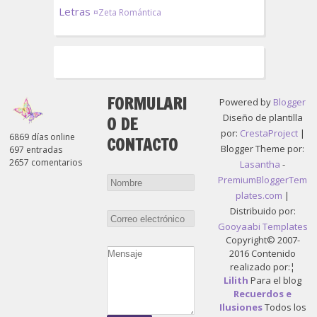
Letras
¤Zeta Romántica
FORMULARI
Powered by
Blogger
Diseño de plantilla
O DE
por:
CrestaProject
|
6869 días online
CONTACTO
Blogger Theme por:
697 entradas
2657 comentarios
Lasantha
-
PremiumBloggerTem
plates.com
|
Distribuido por:
Gooyaabi Templates
Copyright© 2007-
2016 Contenido
realizado por:¦
Lilith
Para el blog
Recuerdos e
Ilusiones
Todos los