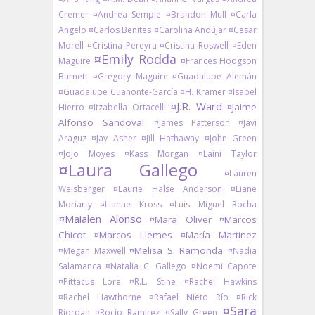
Cremer
¤Andrea Semple
¤Brandon Mull
¤Carla
Angelo
¤Carlos Benites
¤Carolina Andújar
¤Cesar
Morell
¤Cristina Pereyra
¤Cristina Roswell
¤Eden
¤Emily Rodda
Maguire
¤Frances Hodgson
Burnett
¤Gregory Maguire
¤Guadalupe Alemán
¤Guadalupe Cuahonte-García
¤H. Kramer
¤Isabel
¤J.R. Ward
¤Jaime
Hierro
¤Itzabella Ortacelli
Alfonso Sandoval
¤James Patterson
¤Javi
Araguz
¤Jay Asher
¤Jill Hathaway
¤John Green
¤Jojo Moyes
¤Kass Morgan
¤Laini Taylor
¤Laura Gallego
¤Lauren
Weisberger
¤Laurie Halse Anderson
¤Liane
Moriarty
¤Lianne Kross
¤Luis Miguel Rocha
¤Maialen Alonso
¤Mara Oliver
¤Marcos
Chicot
¤Marcos Llemes
¤María Martinez
¤Melisa S. Ramonda
¤Megan Maxwell
¤Nadia
Salamanca
¤Natalia C. Gallego
¤Noemi Capote
¤Pittacus Lore
¤R.L. Stine
¤Rachel Hawkins
¤Rachel Hawthorne
¤Rafael Nieto Río
¤Rick
¤Sara
Riordan
¤Rocío Ramírez
¤Sally Green