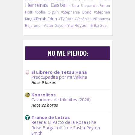
Herreras Castel
¤Sara Shepard
¤Simon
Holt
¤Sofía Olguín
¤Stephanie Bond
¤Stephen
¤Terah Edun
King
¤Ty Roth
¤Verónica Villanueva
¤Yra Reybel
Bejarano
¤Victor Gayol
¤Érika Gael
NO ME PIERDO:
El Librero de Tetsu Hana
Preocupadita por mi Valkiria
Hace 9 horas
Koprolitos
Cazadores de trilobites (2026)
Hace 22 horas
Trance de Letras
Reseña: El Pacto de la Rosa (The
Rose Bargain #1) de Sasha Peyton
Smith