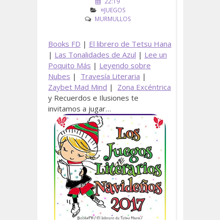
22:19
¤JUEGOS
MURMULLOS
Books FD
|
El librero de Tetsu Hana
|
Las Tonalidades de Azul
|
Lee un
Poquito Más
|
Leyendo sobre
Nubes
|
Travesía Literaria
|
Zaybet Mad Mind
|
Zona Excéntrica
y Recuerdos e Ilusiones te
invitamos a jugar…