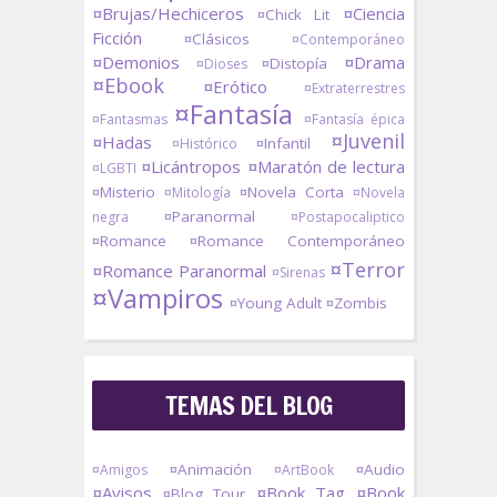
¤Brujas/Hechiceros
¤Ciencia
¤Chick Lit
Ficción
¤Clásicos
¤Contemporáneo
¤Demonios
¤Drama
¤Distopía
¤Dioses
¤Ebook
¤Erótico
¤Extraterrestres
¤Fantasía
¤Fantasmas
¤Fantasía épica
¤Juvenil
¤Hadas
¤Infantil
¤Histórico
¤Licántropos
¤Maratón de lectura
¤LGBTI
¤Misterio
¤Novela Corta
¤Mitología
¤Novela
¤Paranormal
negra
¤Postapocaliptico
¤Romance
¤Romance Contemporáneo
¤Terror
¤Romance Paranormal
¤Sirenas
¤Vampiros
¤Young Adult
¤Zombis
TEMAS DEL BLOG
¤Animación
¤Audio
¤Amigos
¤ArtBook
¤Avisos
¤Book Tag
¤Book
¤Blog Tour