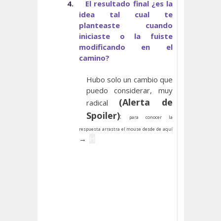
4.
El resultado final ¿es la
idea tal cual te
planteaste cuando
iniciaste o la fuiste
modificando en el
camino?
Hubo solo un cambio que
puedo considerar, muy
(Alerta de
radical
Spoiler)
:
para conocer la
respuesta arrastra el mouse desde de aquí
→
H
ay una leyenda en los
pantanos de Nueva
Orleans sobre una criatura
mitad hombre, mitad lobo,
llamado Rougarou. Al
principio, LNDB iba a ser
una historia de hombres
lobo inspirada en este mito