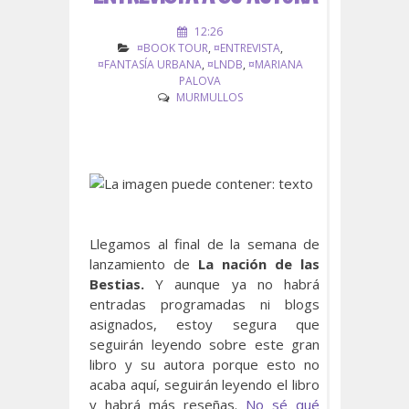
12:26
¤BOOK TOUR
,
¤ENTREVISTA
,
¤FANTASÍA URBANA
,
¤LNDB
,
¤MARIANA
PALOVA
MURMULLOS
Llegamos al final de la semana de
lanzamiento de
La nación de las
Bestias.
Y aunque ya no habrá
entradas programadas ni blogs
asignados, estoy segura que
seguirán leyendo sobre este gran
libro y su autora porque esto no
acaba aquí, seguirán leyendo el libro
y habrá más reseñas.
No sé qué