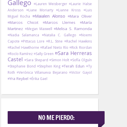
Gallego
¤Lauren Weisberger
¤Laurie Halse
Anderson
¤Liane Moriarty
¤Lianne Kross
¤Luis
¤Maialen Alonso
¤Mara Oliver
Miguel Rocha
¤Marcos Chicot
¤Marcos Llemes
¤María
Martinez
¤Melisa S. Ramonda
¤Megan Maxwell
¤Nadia Salamanca
¤Natalia C. Gallego
¤Noemi
Capote
¤Pittacus Lore
¤R.L. Stine
¤Rachel Hawkins
¤Rachel Hawthorne
¤Rafael Nieto Río
¤Rick Riordan
¤Sara Herreras
¤Rocío Ramírez
¤Sally Green
Castel
¤Sara Shepard
¤Simon Holt
¤Sofía Olguín
¤Terah Edun
¤Stephanie Bond
¤Stephen King
¤Ty
Roth
¤Verónica Villanueva Bejarano
¤Victor Gayol
¤Yra Reybel
¤Érika Gael
NO ME PIERDO: