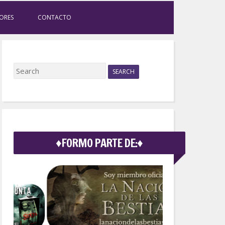
ORES
CONTACTO
S
e
a
r
c
h
f
♦FORMO PARTE DE:♦
o
r
: