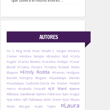
que tuviera el mismo interés ...
AUTORES
¤A. S. King
¤A.M. Dean
¤Anahí C. Vargas
¤Andrea
Cremer
¤Andrea Semple
¤Brandon Mull
¤Carla
Angelo
¤Carlos Benites
¤Carolina Andújar
¤Cesar
Morell
¤Cristina Pereyra
¤Cristina Roswell
¤Eden
¤Emily Rodda
Maguire
¤Frances Hodgson
Burnett
¤Gregory Maguire
¤Guadalupe Alemán
¤Guadalupe Cuahonte-García
¤H. Kramer
¤Isabel
¤J.R. Ward
¤Jaime
Hierro
¤Itzabella Ortacelli
Alfonso Sandoval
¤James Patterson
¤Javi Araguz
¤Jay Asher
¤Jill Hathaway
¤John Green
¤Jojo Moyes
¤Laura
¤Kass Morgan
¤Laini Taylor