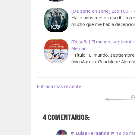
[De serie en serie] Los 100 
Hace unos meses escribí la res
mucho que me había decepcion
[Reseña] El mundo, septiembre
Alemán
Título: El mundo, septiembre 
únicoAutora: Guadalupe AlemánG
Entrada más reciente
4 COMENTARIOS:
ღ Luisa Fernanda ღ
18 de ma