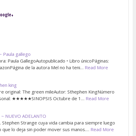
oogle+
~ Paula gallego
ra: Paula GallegoAutopublicado • Libro únicoPáginas:
zonPágina de la autora Mel no ha teni…
Read More
hen king
 original: The green mileAutor: Sthephen KingNúmero
ersonal: ★★★★★SINOPSIS Octubre de 1…
Read More
E ~ NUEVO ADELANTO
tephen Strange cuya vida cambia para siempre luego
co que lo deja sin poder mover sus manos.…
Read More