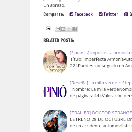
Un abrazo.
Comparte:
Facebook
Twitter
G
RELATED POSTS:
[Sinopsis] imperfecta armonía 
Título: Imperfecta ArmoníaAuto
224Puedes conseguirlo en Ama
[Reseña] La milla verde ~ Step
Nombre: La milla verdeNombre
de páginas: 444Valoración p
[TRAILER] DOCTOR STRANG
ESTRENO 28 DE OCTUBRE Dr. S
de un accidente automovilísti