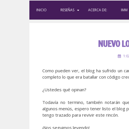
INICIO
RESEÑAS
ACERCA DE:
IMM
NUEVO LO
1:0
Como pueden ver, el blog ha sufrido un ca
completo lo que era batallar con código creo
¿Ustedes qué opinan?
Todavía no termino, también notarán que
algunos menús, espero tener listo el blog p
tengo trazado para revivir este rincón.
¡Nos seguimos leyendo!