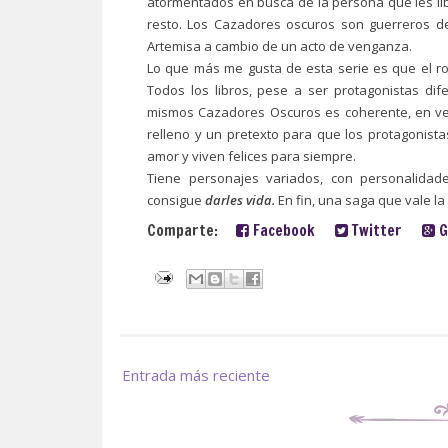
atormentados en busca de la persona que les lib
resto. Los Cazadores oscuros son guerreros de
Artemisa a cambio de un acto de venganza.
Lo que más me gusta de esta serie es que el ro
Todos los libros, pese a ser protagonistas dife
mismos Cazadores Oscuros es coherente, en verd
relleno y un pretexto para que los protagonis
amor y viven felices para siempre.
Tiene personajes variados, con personalidad
consigue
darles vida.
En fin, una saga que vale l
Comparte:
Facebook
Twitter
G
Entrada más reciente