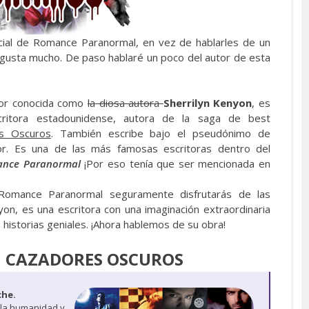
cial de Romance Paranormal, en vez de hablarles de un
 gusta mucho. De paso hablaré un poco del autor de esta
jor conocida como
la diosa autora
Sherrilyn Kenyon
, es
ritora estadounidense, autora de la saga de best
s Oscuros
. También escribe bajo el pseudónimo de
r. Es una de las más famosas escritoras dentro del
nce Paranormal
¡Por eso tenía que ser mencionada en
 Romance Paranormal seguramente disfrutarás de las
yon, es una escritora con una imaginación extraordinaria
 historias geniales. ¡Ahora hablemos de su obra!
CAZADORES OSCUROS
che.
 la humanidad y