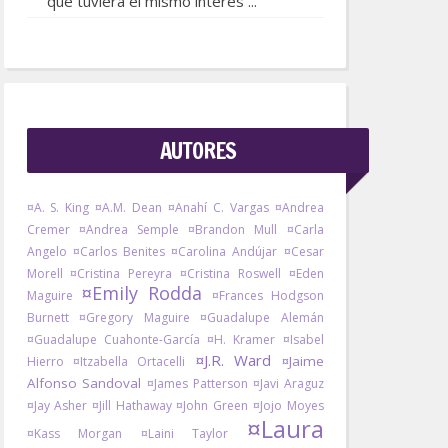
que tuviera el mismo interés ...
AUTORES
¤A. S. King
¤A.M. Dean
¤Anahí C. Vargas
¤Andrea
Cremer
¤Andrea Semple
¤Brandon Mull
¤Carla
Angelo
¤Carlos Benites
¤Carolina Andújar
¤Cesar
Morell
¤Cristina Pereyra
¤Cristina Roswell
¤Eden
¤Emily Rodda
Maguire
¤Frances Hodgson
Burnett
¤Gregory Maguire
¤Guadalupe Alemán
¤Guadalupe Cuahonte-García
¤H. Kramer
¤Isabel
¤J.R. Ward
¤Jaime
Hierro
¤Itzabella Ortacelli
Alfonso Sandoval
¤James Patterson
¤Javi Araguz
¤Jay Asher
¤Jill Hathaway
¤John Green
¤Jojo Moyes
¤Laura
¤Kass Morgan
¤Laini Taylor