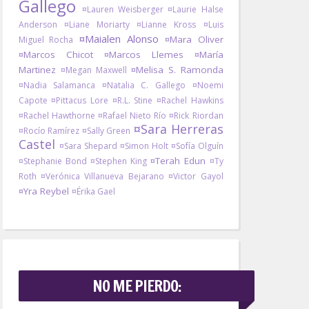
Gallego
¤Lauren Weisberger
¤Laurie Halse
Anderson
¤Liane Moriarty
¤Lianne Kross
¤Luis
¤Maialen Alonso
¤Mara Oliver
Miguel Rocha
¤Marcos Chicot
¤Marcos Llemes
¤María
Martinez
¤Melisa S. Ramonda
¤Megan Maxwell
¤Nadia Salamanca
¤Natalia C. Gallego
¤Noemi
Capote
¤Pittacus Lore
¤R.L. Stine
¤Rachel Hawkins
¤Rachel Hawthorne
¤Rafael Nieto Río
¤Rick Riordan
¤Sara Herreras
¤Rocío Ramírez
¤Sally Green
Castel
¤Sara Shepard
¤Simon Holt
¤Sofía Olguín
¤Terah Edun
¤Stephanie Bond
¤Stephen King
¤Ty
Roth
¤Verónica Villanueva Bejarano
¤Victor Gayol
¤Yra Reybel
¤Érika Gael
NO ME PIERDO: