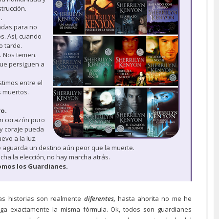
trucción.
.
adas para no
s. Así, cuando
o tarde.
. Nos temen.
que persiguen a
stimos entre el
os muertos.
o.
un corazón puro
 y coraje pueda
evo a la luz.
 me aguarda un destino aún peor que la muerte.
ha la elección, no hay marcha atrás.
omos los Guardianes.
las historias son realmente
diferentes,
hasta ahorita no me he
siga exactamente la misma fórmula. Ok, todos son guardianes