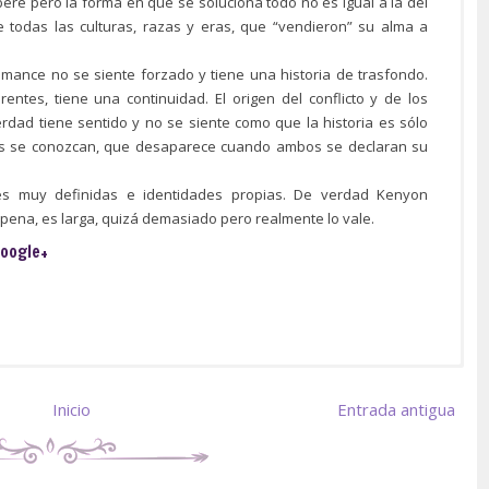
ere pero la forma en que se soluciona todo no es igual a la del
 todas las culturas, razas y eras, que “vendieron” su alma a
mance no se siente forzado y tiene una historia de trasfondo.
rentes, tiene una continuidad. El origen del conflicto y de los
ad tiene sentido y no se siente como que la historia es sólo
tas se conozcan, que desaparece cuando ambos se declaran su
es muy definidas e identidades propias. De verdad Kenyon
a pena, es larga, quizá demasiado pero realmente lo vale.
oogle+
Inicio
Entrada antigua