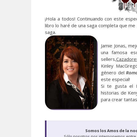
¡Hola a todos! Continuando con este espe
libro lo haré de una saga completa que me
saga.
Jamie Jonas, me
una famosa esc
sellers,
Cazadore
Kinley MacGrego
género del
Roma
este especial!
Si te gusta el
historias de Ken
para crear tantas
Somos los Amos de la no
Sólo nosotros nos interponemos entre