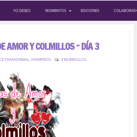
YO DESEO
MOMENTOS
EDICIONES
COLABORAD
DE AMOR Y COLMILLOS ~ DÍA 3
CE PARANORMAL
,
¤VAMPIROS
4 MURMULLOS