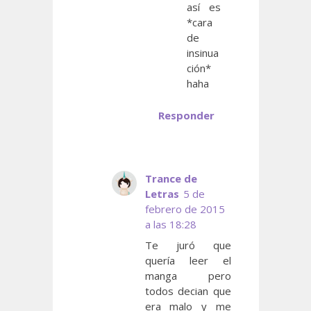
así es
*cara
de
insinua
ción*
haha
Responder
Trance de
Letras
5 de
febrero de 2015
a las 18:28
Te juró que
quería leer el
manga pero
todos decian que
era malo y me