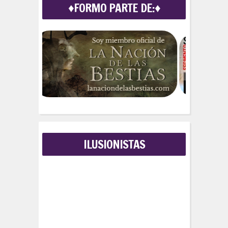
♦FORMO PARTE DE:♦
h
f
o
r
:
ILUSIONISTAS