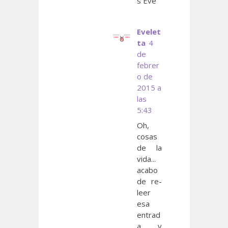
s Eve
Evelet
ta
4
de
febrer
o de
2015 a
las
5:43
Oh,
cosas
de la
vida...
acabo
de re-
leer
esa
entrad
a y