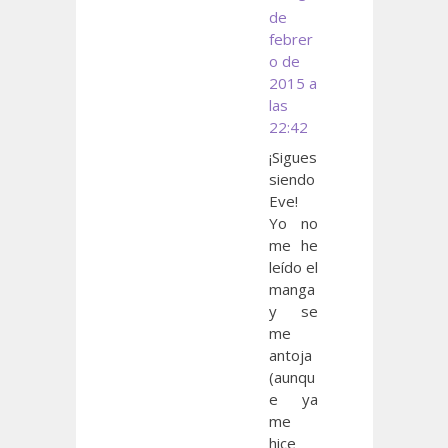
de
febrer
o de
2015 a
las
22:42
¡Sigues
siendo
Eve!
Yo no
me he
leído el
manga
y se
me
antoja
(aunqu
e ya
me
hice