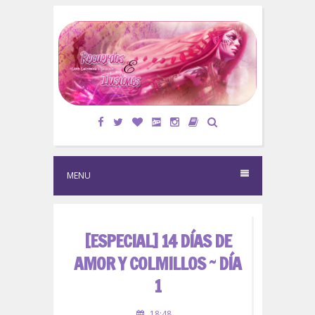
S
k
i
p
t
o
c
o
n
t
e
MENU
n
t
[ESPECIAL] 14 DÍAS DE
AMOR Y COLMILLOS ~ DÍA
1
18:48