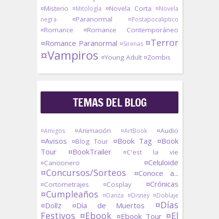
¤Misterio
¤Novela Corta
¤Mitología
¤Novela
¤Paranormal
negra
¤Postapocaliptico
¤Romance
¤Romance Contemporáneo
¤Terror
¤Romance Paranormal
¤Sirenas
¤Vampiros
¤Young Adult
¤Zombis
TEMAS DEL BLOG
¤Animación
¤Audio
¤Amigos
¤ArtBook
¤Avisos
¤Book Tag
¤Book
¤Blog Tour
Tour
¤BookTrailer
¤C'est la vie
¤Celuloide
¤Cancionero
¤Concursos/Sorteos
¤Conoce a...
¤Crónicas
¤Cortometrajes
¤Cosplay
¤Cumpleaños
¤Danza
¤Disney
¤Doblaje
¤Días
¤Dollz
¤Día de Muertos
Festivos
¤Ebook
¤El
¤Ebook Tour