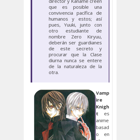
director y Kaname creen
que es posible una
convivencia pacífica de
humanos y estos; así
pues, Yuuki, junto con
otro estudiante de
nombre Zero Kiryuu,
deberán ser guardianes
de este secreto y
procurar que la Clase
diurna nunca se entere
de la naturaleza de la
otra.
Vamp
ire
Knigh
t
es
anime
basad
o en