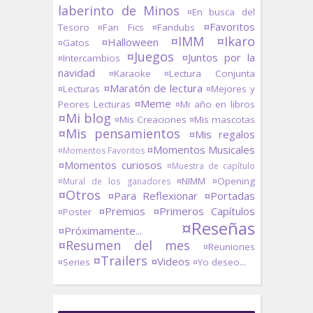
laberinto de Minos
¤En busca del
¤Favoritos
Tesoro
¤Fan Fics
¤Fandubs
¤IMM
¤Ikaro
¤Halloween
¤Gatos
¤Juegos
¤Juntos por la
¤Intercambios
navidad
¤Karaoke
¤Lectura Conjunta
¤Maratón de lectura
¤Lecturas
¤Mejores y
¤Meme
Peores Lecturas
¤Mi año en libros
¤Mi blog
¤Mis Creaciones
¤Mis mascotas
¤Mis pensamientos
¤Mis regalos
¤Momentos Musicales
¤Momentos Favoritos
¤Momentos curiosos
¤Muestra de capítulo
¤NIMM
¤Opening
¤Mural de los ganadores
¤Otros
¤Para Reflexionar
¤Portadas
¤Premios
¤Primeros Capítulos
¤Poster
¤Reseñas
¤Próximamente...
¤Resumen del mes
¤Reuniones
¤Trailers
¤Videos
¤Series
¤Yo deseo...