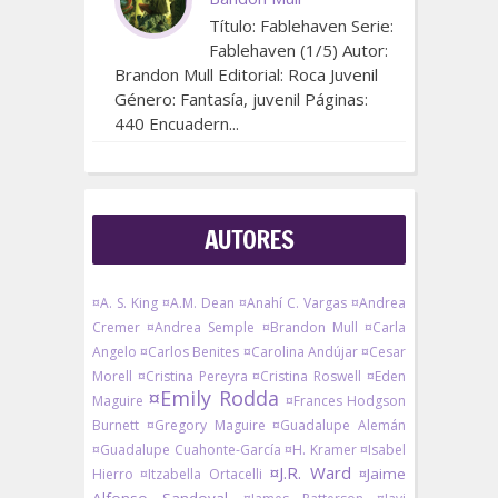
Título: Fablehaven Serie:
Fablehaven (1/5) Autor:
Brandon Mull Editorial: Roca Juvenil
Género: Fantasía, juvenil Páginas:
440 Encuadern...
AUTORES
¤A. S. King
¤A.M. Dean
¤Anahí C. Vargas
¤Andrea
Cremer
¤Andrea Semple
¤Brandon Mull
¤Carla
Angelo
¤Carlos Benites
¤Carolina Andújar
¤Cesar
Morell
¤Cristina Pereyra
¤Cristina Roswell
¤Eden
¤Emily Rodda
Maguire
¤Frances Hodgson
Burnett
¤Gregory Maguire
¤Guadalupe Alemán
¤Guadalupe Cuahonte-García
¤H. Kramer
¤Isabel
¤J.R. Ward
¤Jaime
Hierro
¤Itzabella Ortacelli