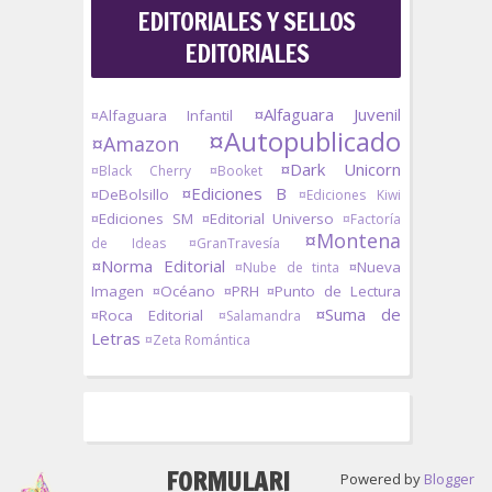
EDITORIALES Y SELLOS
EDITORIALES
¤Alfaguara Juvenil
¤Alfaguara Infantil
¤Autopublicado
¤Amazon
¤Dark Unicorn
¤Black Cherry
¤Booket
¤Ediciones B
¤DeBolsillo
¤Ediciones Kiwi
¤Ediciones SM
¤Editorial Universo
¤Factoría
¤Montena
de Ideas
¤GranTravesía
¤Norma Editorial
¤Nueva
¤Nube de tinta
Imagen
¤Océano
¤PRH
¤Punto de Lectura
¤Suma de
¤Roca Editorial
¤Salamandra
Letras
¤Zeta Romántica
FORMULARI
Powered by
Blogger