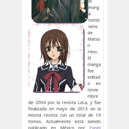
el
mang
a
homó
nimo
de
Matsu
ri
Hino.
El
manga
fue
editad
o en
novie
mbre
de 2004 por la revista LaLa, y fue
finalizada en mayo de 2013 en la
misma revista con un total de 19
tomos. Actualmente está siendo
publicado en México por
Panini