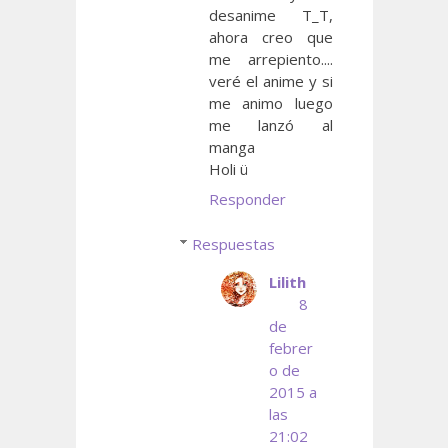
desanime T_T,
ahora creo que
me arrepiento....
veré el anime y si
me animo luego
me lanzó al
manga
Holi ü
Responder
Respuestas
Lilith
8
de
febrer
o de
2015 a
las
21:02