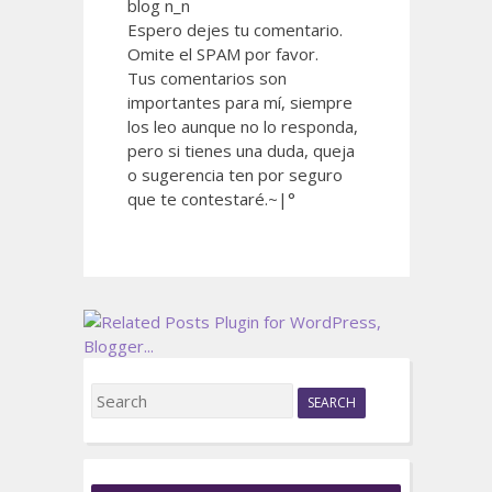
blog n_n
Espero dejes tu comentario.
Omite el SPAM por favor.
Tus comentarios son
importantes para mí, siempre
los leo aunque no lo responda,
pero si tienes una duda, queja
o sugerencia ten por seguro
que te contestaré.~|°
S
e
a
r
c