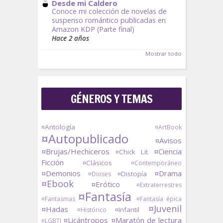
Desde mi Caldero
Conoce mi colección de novelas de
suspenso romántico publicadas en
Amazon KDP (Parte final)
Hace 2 años
Mostrar todo
GÉNEROS Y TEMAS
¤Antología
¤ArtBook
¤Autopublicado
¤Avisos
¤Brujas/Hechiceros
¤Ciencia
¤Chick Lit
Ficción
¤Clásicos
¤Contemporáneo
¤Demonios
¤Drama
¤Distopía
¤Dioses
¤Ebook
¤Erótico
¤Extraterrestres
¤Fantasía
¤Fantasmas
¤Fantasía épica
¤Juvenil
¤Hadas
¤Infantil
¤Histórico
¤Licántropos
¤Maratón de lectura
¤LGBTI