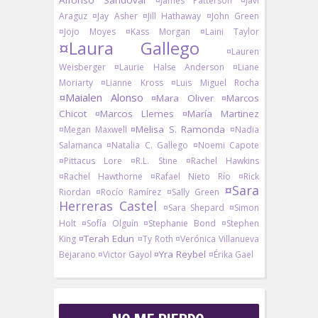
Alfonso Sandoval
¤James Patterson
¤Javi
Araguz
¤Jay Asher
¤Jill Hathaway
¤John Green
¤Jojo Moyes
¤Kass Morgan
¤Laini Taylor
¤Laura Gallego
¤Lauren
Weisberger
¤Laurie Halse Anderson
¤Liane
Moriarty
¤Lianne Kross
¤Luis Miguel Rocha
¤Maialen Alonso
¤Mara Oliver
¤Marcos
Chicot
¤Marcos Llemes
¤María Martinez
¤Melisa S. Ramonda
¤Megan Maxwell
¤Nadia
Salamanca
¤Natalia C. Gallego
¤Noemi Capote
¤Pittacus Lore
¤R.L. Stine
¤Rachel Hawkins
¤Rachel Hawthorne
¤Rafael Nieto Río
¤Rick
¤Sara
Riordan
¤Rocío Ramírez
¤Sally Green
Herreras Castel
¤Sara Shepard
¤Simon
Holt
¤Sofía Olguín
¤Stephanie Bond
¤Stephen
¤Terah Edun
King
¤Ty Roth
¤Verónica Villanueva
¤Yra Reybel
Bejarano
¤Victor Gayol
¤Érika Gael