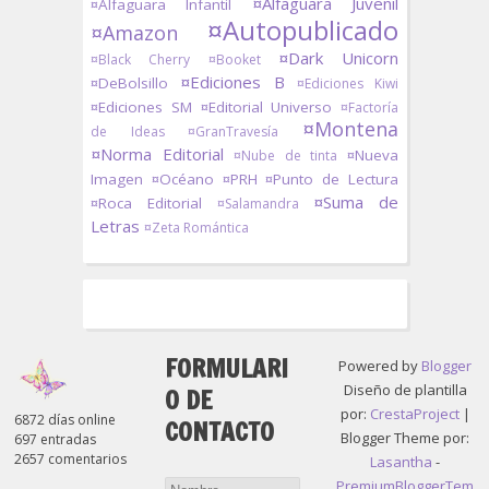
¤Alfaguara Juvenil
¤Alfaguara Infantil
¤Autopublicado
¤Amazon
¤Dark Unicorn
¤Black Cherry
¤Booket
¤Ediciones B
¤DeBolsillo
¤Ediciones Kiwi
¤Ediciones SM
¤Editorial Universo
¤Factoría
¤Montena
de Ideas
¤GranTravesía
¤Norma Editorial
¤Nueva
¤Nube de tinta
Imagen
¤Océano
¤PRH
¤Punto de Lectura
¤Suma de
¤Roca Editorial
¤Salamandra
Letras
¤Zeta Romántica
FORMULARI
Powered by
Blogger
Diseño de plantilla
O DE
por:
CrestaProject
|
6872 días online
CONTACTO
Blogger Theme por:
697 entradas
2657 comentarios
Lasantha
-
PremiumBloggerTem