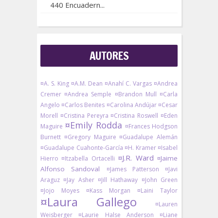
440 Encuadern...
AUTORES
¤A. S. King
¤A.M. Dean
¤Anahí C. Vargas
¤Andrea
Cremer
¤Andrea Semple
¤Brandon Mull
¤Carla
Angelo
¤Carlos Benites
¤Carolina Andújar
¤Cesar
Morell
¤Cristina Pereyra
¤Cristina Roswell
¤Eden
¤Emily Rodda
Maguire
¤Frances Hodgson
Burnett
¤Gregory Maguire
¤Guadalupe Alemán
¤Guadalupe Cuahonte-García
¤H. Kramer
¤Isabel
¤J.R. Ward
¤Jaime
Hierro
¤Itzabella Ortacelli
Alfonso Sandoval
¤James Patterson
¤Javi
Araguz
¤Jay Asher
¤Jill Hathaway
¤John Green
¤Jojo Moyes
¤Kass Morgan
¤Laini Taylor
¤Laura Gallego
¤Lauren
Weisberger
¤Laurie Halse Anderson
¤Liane