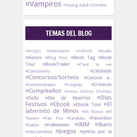
¤Vampiros
¤Young Adult
¤Zombis
TEMAS DEL BLOG
¤Animación
¤Audio
¤Amigos
¤ArtBook
¤Avisos
¤Book Tag
¤Book
¤Blog Tour
Tour
¤BookTrailer
¤C'est la vie
¤Celuloide
¤Cancionero
¤Concursos/Sorteos
¤Conoce a...
¤Crónicas
¤Cortometrajes
¤Cosplay
¤Cumpleaños
¤Danza
¤Disney
¤Doblaje
¤Días
¤Dollz
¤Día de Muertos
Festivos
¤Ebook
¤El
¤Ebook Tour
laberinto de Minos
¤En busca del
¤Favoritos
Tesoro
¤Fan Fics
¤Fandubs
¤IMM
¤Ikaro
¤Halloween
¤Gatos
¤Juegos
¤Juntos por la
¤Intercambios