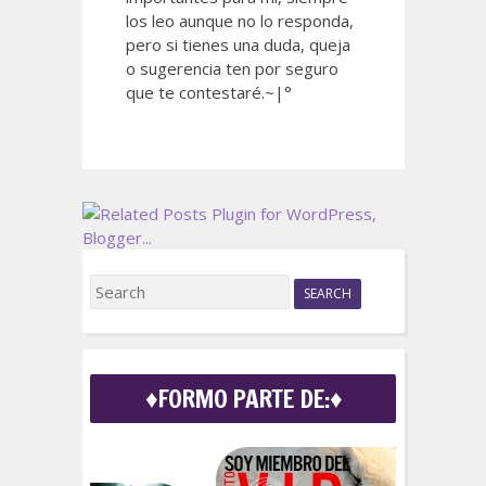
los leo aunque no lo responda,
pero si tienes una duda, queja
o sugerencia ten por seguro
que te contestaré.~|°
S
e
a
r
c
♦FORMO PARTE DE:♦
h
f
o
r