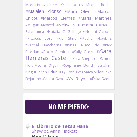
Moriarty
¤Lianne Kross
¤Luis Miguel Rocha
¤Maialen Alonso
¤Mara Oliver
¤Marcos
Chicot
¤Marcos Llemes
¤María Martinez
¤Melisa S. Ramonda
¤Megan Maxwell
¤Nadia
Salamanca
¤Natalia C. Gallego
¤Noemi Capote
¤Pittacus Lore
¤R.L. Stine
¤Rachel Hawkins
¤Rachel Hawthorne
¤Rafael Nieto Río
¤Rick
¤Sara
Riordan
¤Rocío Ramírez
¤Sally Green
Herreras Castel
¤Sara Shepard
¤Simon
Holt
¤Sofía Olguín
¤Stephanie Bond
¤Stephen
¤Terah Edun
King
¤Ty Roth
¤Verónica Villanueva
¤Yra Reybel
Bejarano
¤Victor Gayol
¤Érika Gael
NO ME PIERDO:
El Librero de Tetsu Hana
Shaw de Anna Hackett
Hace 22 horas