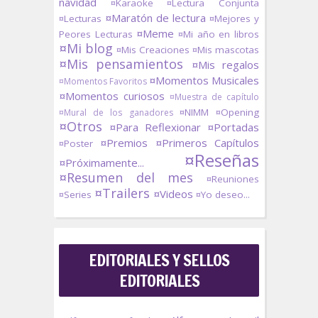
navidad
¤Karaoke
¤Lectura Conjunta
¤Maratón de lectura
¤Lecturas
¤Mejores y
¤Meme
Peores Lecturas
¤Mi año en libros
¤Mi blog
¤Mis Creaciones
¤Mis mascotas
¤Mis pensamientos
¤Mis regalos
¤Momentos Musicales
¤Momentos Favoritos
¤Momentos curiosos
¤Muestra de capítulo
¤NIMM
¤Opening
¤Mural de los ganadores
¤Otros
¤Para Reflexionar
¤Portadas
¤Premios
¤Primeros Capítulos
¤Poster
¤Reseñas
¤Próximamente...
¤Resumen del mes
¤Reuniones
¤Trailers
¤Videos
¤Series
¤Yo deseo...
EDITORIALES Y SELLOS
EDITORIALES