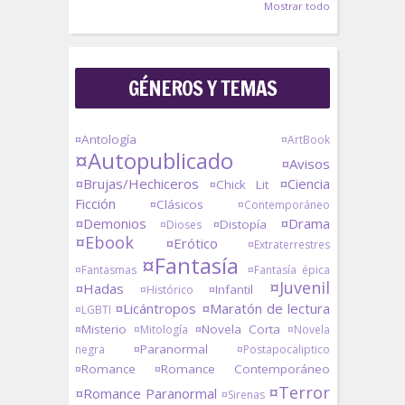
Mostrar todo
GÉNEROS Y TEMAS
¤Antología
¤ArtBook
¤Autopublicado
¤Avisos
¤Brujas/Hechiceros
¤Ciencia
¤Chick Lit
Ficción
¤Clásicos
¤Contemporáneo
¤Demonios
¤Drama
¤Distopía
¤Dioses
¤Ebook
¤Erótico
¤Extraterrestres
¤Fantasía
¤Fantasmas
¤Fantasía épica
¤Juvenil
¤Hadas
¤Infantil
¤Histórico
¤Licántropos
¤Maratón de lectura
¤LGBTI
¤Misterio
¤Novela Corta
¤Mitología
¤Novela
¤Paranormal
negra
¤Postapocaliptico
¤Romance
¤Romance Contemporáneo
¤Terror
¤Romance Paranormal
¤Sirenas