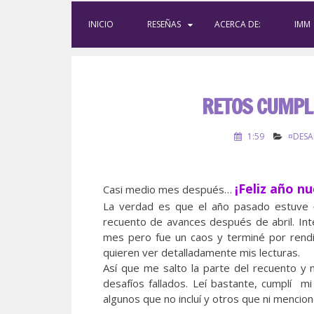
INICIO
RESEÑAS
ACERCA DE:
IMM
RETOS CUMPLI
1:59
¤DESA
¡Feliz año n
Casi medio mes después…
La verdad es que el año pasado estuve
recuento de avances después de abril. Int
mes pero fue un caos y terminé por rendi
quieren ver detalladamente mis lecturas.
Así que me salto la parte del recuento y
desafíos fallados. Leí bastante, cumplí m
algunos que no incluí y otros que ni mencio