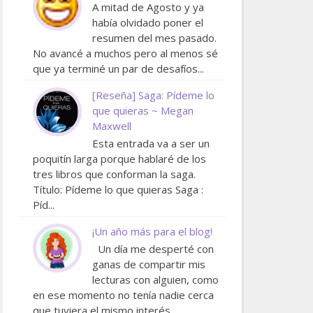
A mitad de Agosto y ya
había olvidado poner el
resumen del mes pasado.
No avancé a muchos pero al menos sé
que ya terminé un par de desafíos...
[Reseña] Saga: Pídeme lo
que quieras ~ Megan
Maxwell
Esta entrada va a ser un
poquitín larga porque hablaré de los
tres libros que conforman la saga.
Título: Pídeme lo que quieras Saga :
Píd...
¡Un año más para el blog!
Un día me desperté con
ganas de compartir mis
lecturas con alguien, como
en ese momento no tenía nadie cerca
que tuviera el mismo interés ...