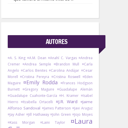
AUTORES
¤A. S. King
¤A.M. Dean
¤Anahí C. Vargas
¤Andrea
Cremer
¤Andrea Semple
¤Brandon Mull
¤Carla
Angelo
¤Carlos Benites
¤Carolina Andújar
¤Cesar
Morell
¤Cristina Pereyra
¤Cristina Roswell
¤Eden
¤Emily Rodda
Maguire
¤Frances Hodgson
Burnett
¤Gregory Maguire
¤Guadalupe Alemán
¤Guadalupe Cuahonte-García
¤H. Kramer
¤Isabel
¤J.R. Ward
¤Jaime
Hierro
¤Itzabella Ortacelli
Alfonso Sandoval
¤James Patterson
¤Javi Araguz
¤Jay Asher
¤Jill Hathaway
¤John Green
¤Jojo Moyes
¤Laura
¤Kass Morgan
¤Laini Taylor