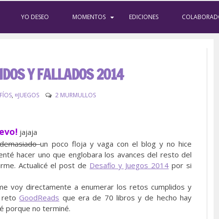
YO DESEO
MOMENTOS
EDICIONES
COLABORAD
DOS Y FALLADOS 2014
FÍOS
,
¤JUEGOS
2 MURMULLOS
uevo!
jajaja
demasiado
un poco floja y vaga con el blog y no hice
enté hacer uno que englobara los avances del resto del
rme. Actualicé el post de
Desafío y Juegos 2014
por si
 me voy directamente a enumerar los retos cumplidos y
i reto
GoodReads
que era de 70 libros y de hecho hay
né porque no terminé.