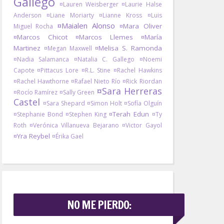
Gallego
¤Lauren Weisberger
¤Laurie Halse
Anderson
¤Liane Moriarty
¤Lianne Kross
¤Luis
¤Maialen Alonso
¤Mara Oliver
Miguel Rocha
¤Marcos Chicot
¤Marcos Llemes
¤María
Martinez
¤Melisa S. Ramonda
¤Megan Maxwell
¤Nadia Salamanca
¤Natalia C. Gallego
¤Noemi
Capote
¤Pittacus Lore
¤R.L. Stine
¤Rachel Hawkins
¤Rachel Hawthorne
¤Rafael Nieto Río
¤Rick Riordan
¤Sara Herreras
¤Rocío Ramírez
¤Sally Green
Castel
¤Sara Shepard
¤Simon Holt
¤Sofía Olguín
¤Terah Edun
¤Stephanie Bond
¤Stephen King
¤Ty
Roth
¤Verónica Villanueva Bejarano
¤Victor Gayol
¤Yra Reybel
¤Érika Gael
NO ME PIERDO: