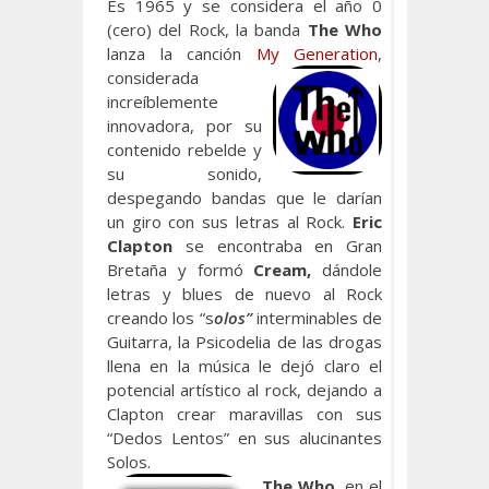
Es 1965 y se considera el año 0
(cero) del Rock, la banda
The Who
lanza la canción
My Generation
,
considerada
increíblemente
innovadora, por su
contenido rebelde y
su sonido,
despegando bandas que le darían
un giro con sus letras al Rock.
Eric
Clapton
se encontraba en Gran
Bretaña y formó
Cream,
dándole
letras y blues de nuevo al Rock
creando los “s
olos”
interminables de
Guitarra, la Psicodelia de las drogas
llena en la música le dejó claro el
potencial artístico al rock, dejando a
Clapton crear maravillas con sus
“Dedos Lentos” en sus alucinantes
Solos.
The Who,
en el