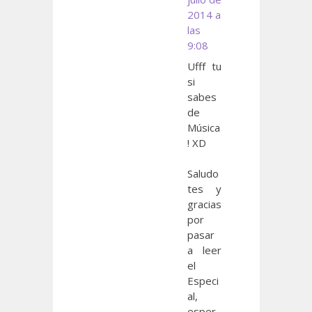
2014 a
las
9:08
Ufff tu
si
sabes
de
Música
! XD
Saludo
tes y
gracias
por
pasar
a leer
el
Especi
al,
esper