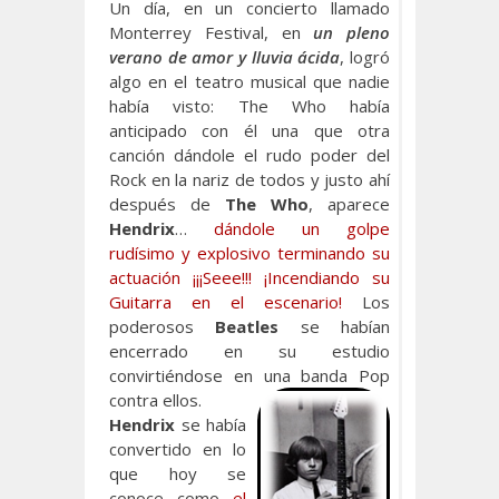
Un día, en un concierto llamado
Monterrey Festival, en
un pleno
verano de amor y lluvia ácida
, logró
algo en el teatro musical que nadie
había visto: The Who había
anticipado con él una que otra
canción dándole el rudo poder del
Rock en la nariz de todos y justo ahí
después de
The Who
, aparece
Hendrix
…
dándole un golpe
rudísimo y explosivo terminando su
actuación ¡¡¡Seee!!! ¡Incendiando su
Guitarra en el escenario!
Los
poderosos
Beatles
se habían
encerrado en su estudio
convirtiéndose en una banda Pop
contra ellos.
Hendrix
se había
convertido en lo
que hoy se
conoce como
el