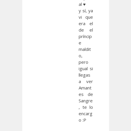
al ♥
y sí, ya
vi que
era el
de el
príncip
e
maldit
o,
pero
igual si
llegas
a ver
Amant
es de
Sangre
, te lo
encarg
o :P