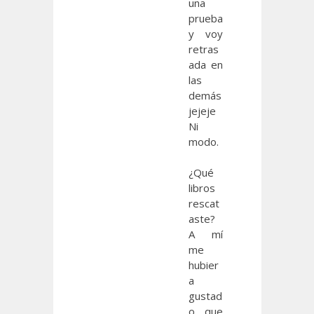
una
prueba
y voy
retras
ada en
las
demás
jejeje
Ni
modo.
¿Qué
libros
rescat
aste?
A mí
me
hubier
a
gustad
o que