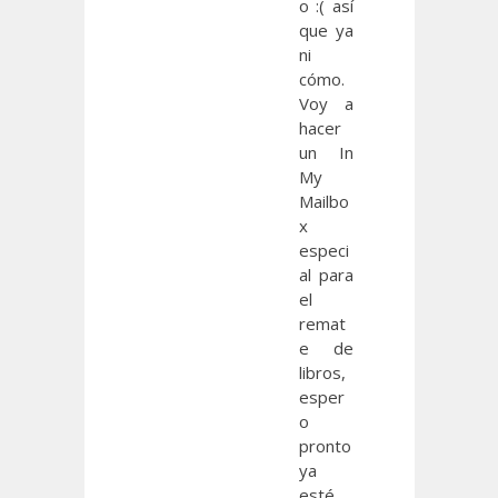
o :( así
que ya
ni
cómo.
Voy a
hacer
un In
My
Mailbo
x
especi
al para
el
remat
e de
libros,
esper
o
pronto
ya
esté