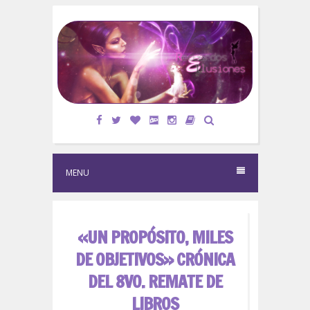
S
k
i
p
t
o
c
o
n
t
e
MENU
n
t
«UN PROPÓSITO, MILES
DE OBJETIVOS» CRÓNICA
DEL 8VO. REMATE DE
LIBROS