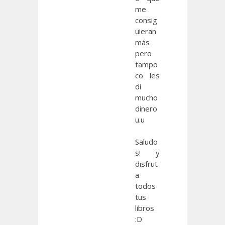
me
consig
uieran
más
pero
tampo
co les
di
mucho
dinero
u.u
Saludo
s! y
disfrut
a
todos
tus
libros
:D