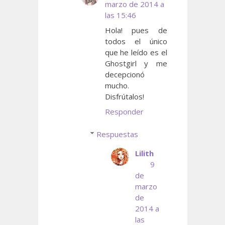
marzo de 2014 a
las 15:46
Hola! pues de
todos el único
que he leído es el
Ghostgirl y me
decepcionó
mucho.
Disfrútalos!
Responder
Respuestas
Lilith
9
de
marzo
de
2014 a
las