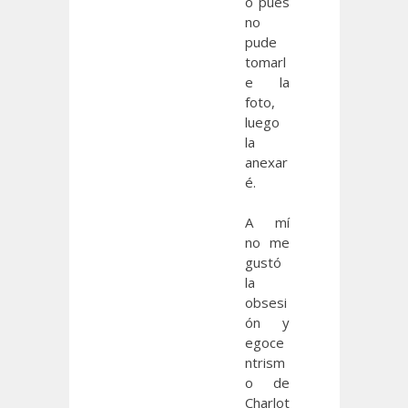
o pues
no
pude
tomarl
e la
foto,
luego
la
anexar
é.
A mí
no me
gustó
la
obsesi
ón y
egoce
ntrism
o de
Charlot