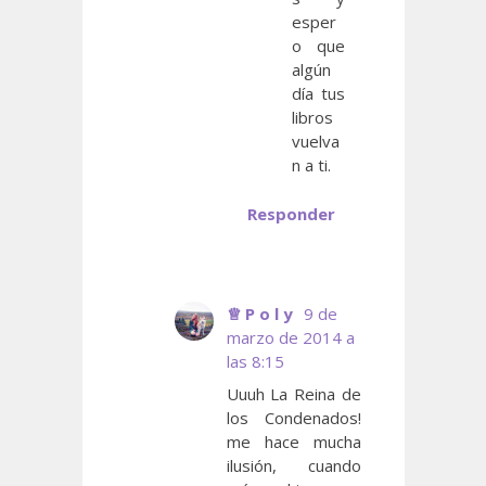
esper
o que
algún
día tus
libros
vuelva
n a ti.
Responder
♕ ‏P o l y
9 de
marzo de 2014 a
las 8:15
Uuuh La Reina de
los Condenados!
me hace mucha
ilusión, cuando