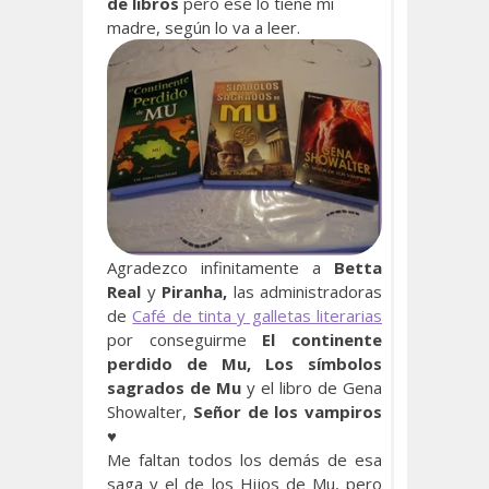
de libros
pero ese lo tiene mi
madre, según lo va a leer.
Agradezco infinitamente a
Betta
Real
y
Piranha,
las administradoras
de
Café de tinta y galletas literarias
por conseguirme
El continente
perdido de Mu, Los símbolos
sagrados de Mu
y el libro de Gena
Showalter,
Señor de los vampiros
♥
Me faltan todos los demás de esa
saga y el de los Hijos de Mu, pero