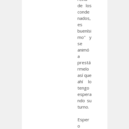
de los
conde
nados,
es
buenísi
mo" y
se
animó
a
prestá
rmelo
así que
ahí lo
tengo
espera
ndo su
turno.
Esper
o