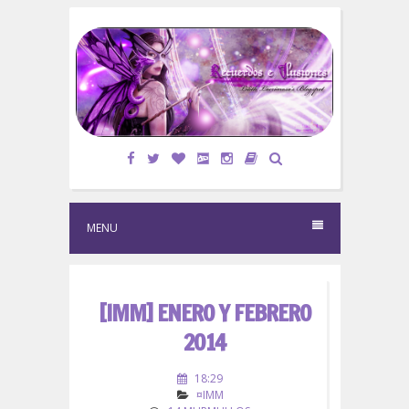
S
k
i
p
t
o
c
o
n
t
e
MENU
n
t
[IMM] ENERO Y FEBRERO
2014
18:29
¤IMM