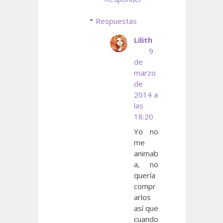
Respuestas
Lilith
9
de
marzo
de
2014 a
las
18:20
Yo no
me
animab
a, no
quería
compr
arlos
así que
cuando