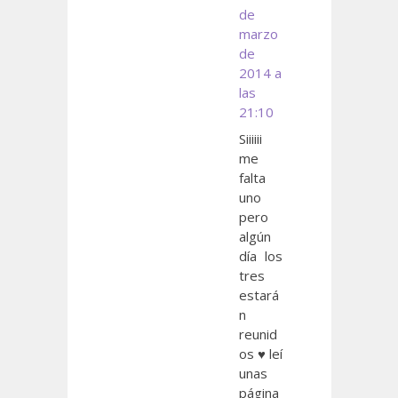
de
marzo
de
2014 a
las
21:10
Siiiiii
me
falta
uno
pero
algún
día los
tres
estará
n
reunid
os ♥ leí
unas
página