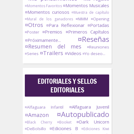
¤Momentos Musicales
¤Momentos Favoritos
¤Momentos curiosos
¤Muestra de capítulo
¤NIMM
¤Opening
¤Mural de los ganadores
¤Otros
¤Para Reflexionar
¤Portadas
¤Premios
¤Primeros Capítulos
¤Poster
¤Reseñas
¤Próximamente...
¤Resumen del mes
¤Reuniones
¤Trailers
¤Videos
¤Series
¤Yo deseo...
EDITORIALES Y SELLOS
EDITORIALES
¤Alfaguara Juvenil
¤Alfaguara Infantil
¤Autopublicado
¤Amazon
¤Dark Unicorn
¤Black Cherry
¤Booket
¤Ediciones B
¤DeBolsillo
¤Ediciones Kiwi