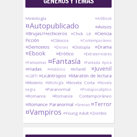
GÉNEROS Y TEMAS
¤Antología
¤ArtBook
¤Autopublicado
¤Avisos
¤Brujas/Hechiceros
¤Ciencia
¤Chick Lit
Ficción
¤Clásicos
¤Contemporáneo
¤Demonios
¤Drama
¤Distopía
¤Dioses
¤Ebook
¤Erótico
¤Extraterrestres
¤Fantasía
¤Fantasmas
¤Fantasía épica
¤Juvenil
¤Hadas
¤Infantil
¤Histórico
¤Licántropos
¤Maratón de lectura
¤LGBTI
¤Misterio
¤Novela Corta
¤Mitología
¤Novela
¤Paranormal
negra
¤Postapocaliptico
¤Romance
¤Romance Contemporáneo
¤Terror
¤Romance Paranormal
¤Sirenas
¤Vampiros
¤Young Adult
¤Zombis