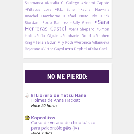
Salamanca
¤Natalia C. Gallego
¤Noemi Capote
¤Pittacus Lore
¤R.L. Stine
¤Rachel Hawkins
¤Rachel Hawthorne
¤Rafael Nieto Río
¤Rick
¤Sara
Riordan
¤Rocío Ramírez
¤Sally Green
Herreras Castel
¤Sara Shepard
¤Simon
Holt
¤Sofía Olguín
¤Stephanie Bond
¤Stephen
¤Terah Edun
King
¤Ty Roth
¤Verónica Villanueva
¤Yra Reybel
Bejarano
¤Victor Gayol
¤Érika Gael
NO ME PIERDO:
El Librero de Tetsu Hana
Holmes de Anna Hackett
Hace 20 horas
Koprolitos
Curso de verano de chino básico
para paleontólog@s (IV)
Hace 2 días