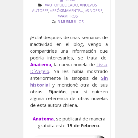
¤AUTOPUBLICADO
,
¤NUEVOS
AUTORES
,
¤PRÓXIMAMENTE...
,
¤SINOPSIS
,
¤VAMPIROS
3 MURMULLOS
¡Hola! después de unas semanas de
inactividad en el blog, vengo a
compartirles una información que
podría interesarles, se trata de
Anatema,
la nueva novela de
Lissa
D´Angelo
. Ya les había mostrado
anteriormente la sinopsis de
Sin
historial
y mencioné otra de sus
obras:
Fijación
, por si quieren
alguna referencia de otras novelas
de esta autora chilena.
Anatema,
se publicará de manera
gratuita este
15 de Febrero.