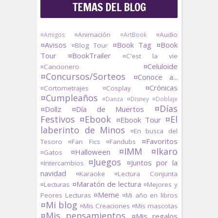
TEMAS DEL BLOG
¤Animación
¤Audio
¤Amigos
¤ArtBook
¤Avisos
¤Book Tag
¤Book
¤Blog Tour
Tour
¤BookTrailer
¤C'est la vie
¤Celuloide
¤Cancionero
¤Concursos/Sorteos
¤Conoce a...
¤Crónicas
¤Cortometrajes
¤Cosplay
¤Cumpleaños
¤Danza
¤Disney
¤Doblaje
¤Días
¤Dollz
¤Día de Muertos
Festivos
¤Ebook
¤El
¤Ebook Tour
laberinto de Minos
¤En busca del
¤Favoritos
Tesoro
¤Fan Fics
¤Fandubs
¤IMM
¤Ikaro
¤Halloween
¤Gatos
¤Juegos
¤Juntos por la
¤Intercambios
navidad
¤Karaoke
¤Lectura Conjunta
¤Maratón de lectura
¤Lecturas
¤Mejores y
¤Meme
Peores Lecturas
¤Mi año en libros
¤Mi blog
¤Mis Creaciones
¤Mis mascotas
¤Mis pensamientos
¤Mis regalos