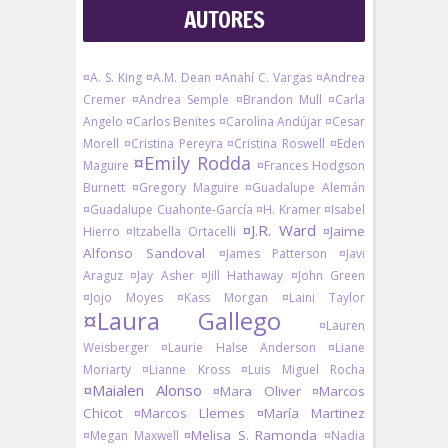
AUTORES
¤A. S. King
¤A.M. Dean
¤Anahí C. Vargas
¤Andrea
Cremer
¤Andrea Semple
¤Brandon Mull
¤Carla
Angelo
¤Carlos Benites
¤Carolina Andújar
¤Cesar
Morell
¤Cristina Pereyra
¤Cristina Roswell
¤Eden
¤Emily Rodda
Maguire
¤Frances Hodgson
Burnett
¤Gregory Maguire
¤Guadalupe Alemán
¤Guadalupe Cuahonte-García
¤H. Kramer
¤Isabel
¤J.R. Ward
¤Jaime
Hierro
¤Itzabella Ortacelli
Alfonso Sandoval
¤James Patterson
¤Javi
Araguz
¤Jay Asher
¤Jill Hathaway
¤John Green
¤Jojo Moyes
¤Kass Morgan
¤Laini Taylor
¤Laura Gallego
¤Lauren
Weisberger
¤Laurie Halse Anderson
¤Liane
Moriarty
¤Lianne Kross
¤Luis Miguel Rocha
¤Maialen Alonso
¤Mara Oliver
¤Marcos
Chicot
¤Marcos Llemes
¤María Martinez
¤Melisa S. Ramonda
¤Megan Maxwell
¤Nadia