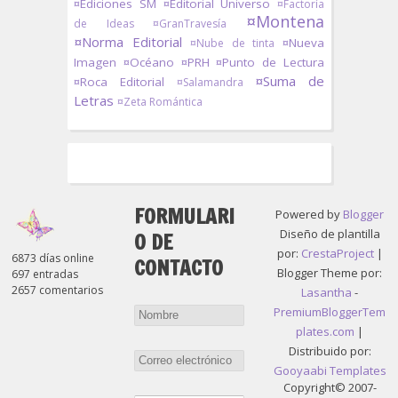
¤Ediciones SM
¤Editorial Universo
¤Factoría
¤Montena
de Ideas
¤GranTravesía
¤Norma Editorial
¤Nueva
¤Nube de tinta
Imagen
¤Océano
¤PRH
¤Punto de Lectura
¤Suma de
¤Roca Editorial
¤Salamandra
Letras
¤Zeta Romántica
FORMULARI
Powered by
Blogger
Diseño de plantilla
O DE
por:
CrestaProject
|
6873 días online
CONTACTO
Blogger Theme por:
697 entradas
2657 comentarios
Lasantha
-
PremiumBloggerTem
plates.com
|
Distribuido por:
Gooyaabi Templates
Copyright© 2007-