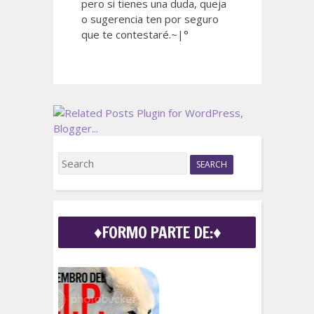
pero si tienes una duda, queja
o sugerencia ten por seguro
que te contestaré.~|°
S
e
a
r
c
♦FORMO PARTE DE:♦
h
f
o
r
: