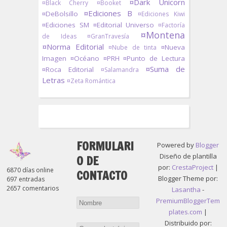
¤Dark Unicorn
¤Black Cherry
¤Booket
¤Ediciones B
¤DeBolsillo
¤Ediciones Kiwi
¤Ediciones SM
¤Editorial Universo
¤Factoría
¤Montena
de Ideas
¤GranTravesía
¤Norma Editorial
¤Nueva
¤Nube de tinta
Imagen
¤Océano
¤PRH
¤Punto de Lectura
¤Suma de
¤Roca Editorial
¤Salamandra
Letras
¤Zeta Romántica
FORMULARI
Powered by
Blogger
Diseño de plantilla
O DE
por:
CrestaProject
|
6870 días online
CONTACTO
Blogger Theme por:
697 entradas
2657 comentarios
Lasantha
-
PremiumBloggerTem
plates.com
|
Distribuido por: