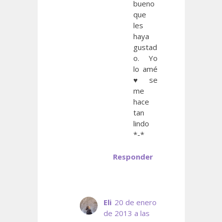
bueno
que
les
haya
gustad
o. Yo
lo amé
♥ se
me
hace
tan
lindo
*-*
Responder
Eli
20 de enero
de 2013 a las