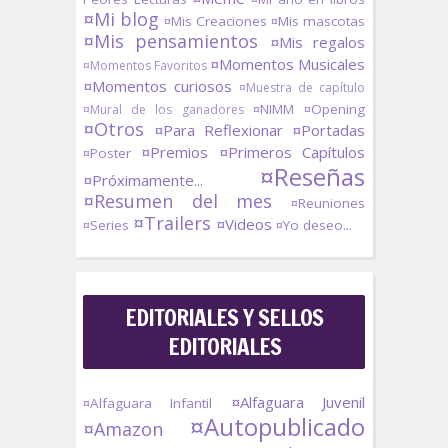
¤Mi blog
¤Mis Creaciones
¤Mis mascotas
¤Mis pensamientos
¤Mis regalos
¤Momentos Musicales
¤Momentos Favoritos
¤Momentos curiosos
¤Muestra de capítulo
¤NIMM
¤Opening
¤Mural de los ganadores
¤Otros
¤Para Reflexionar
¤Portadas
¤Premios
¤Primeros Capítulos
¤Poster
¤Reseñas
¤Próximamente...
¤Resumen del mes
¤Reuniones
¤Trailers
¤Videos
¤Series
¤Yo deseo...
EDITORIALES Y SELLOS
EDITORIALES
¤Alfaguara Juvenil
¤Alfaguara Infantil
¤Autopublicado
¤Amazon