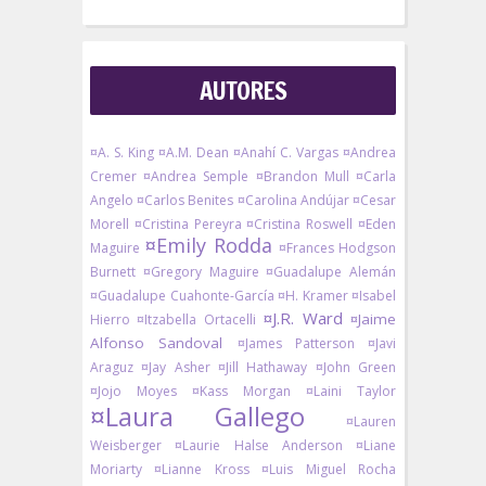
AUTORES
¤A. S. King
¤A.M. Dean
¤Anahí C. Vargas
¤Andrea
Cremer
¤Andrea Semple
¤Brandon Mull
¤Carla
Angelo
¤Carlos Benites
¤Carolina Andújar
¤Cesar
Morell
¤Cristina Pereyra
¤Cristina Roswell
¤Eden
¤Emily Rodda
Maguire
¤Frances Hodgson
Burnett
¤Gregory Maguire
¤Guadalupe Alemán
¤Guadalupe Cuahonte-García
¤H. Kramer
¤Isabel
¤J.R. Ward
¤Jaime
Hierro
¤Itzabella Ortacelli
Alfonso Sandoval
¤James Patterson
¤Javi
Araguz
¤Jay Asher
¤Jill Hathaway
¤John Green
¤Jojo Moyes
¤Kass Morgan
¤Laini Taylor
¤Laura Gallego
¤Lauren
Weisberger
¤Laurie Halse Anderson
¤Liane
Moriarty
¤Lianne Kross
¤Luis Miguel Rocha