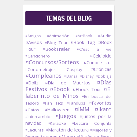
TEMAS DEL BLOG
¤Animación
¤Audio
¤Amigos
¤ArtBook
¤Avisos
¤Book Tag
¤Book
¤Blog Tour
Tour
¤BookTrailer
¤C'est la vie
¤Celuloide
¤Cancionero
¤Concursos/Sorteos
¤Conoce a...
¤Crónicas
¤Cortometrajes
¤Cosplay
¤Cumpleaños
¤Danza
¤Disney
¤Doblaje
¤Días
¤Dollz
¤Día de Muertos
Festivos
¤Ebook
¤El
¤Ebook Tour
laberinto de Minos
¤En busca del
¤Favoritos
Tesoro
¤Fan Fics
¤Fandubs
¤IMM
¤Ikaro
¤Halloween
¤Gatos
¤Juegos
¤Juntos por la
¤Intercambios
navidad
¤Karaoke
¤Lectura Conjunta
¤Maratón de lectura
¤Lecturas
¤Mejores y
¤Meme
Peores Lecturas
¤Mi año en libros