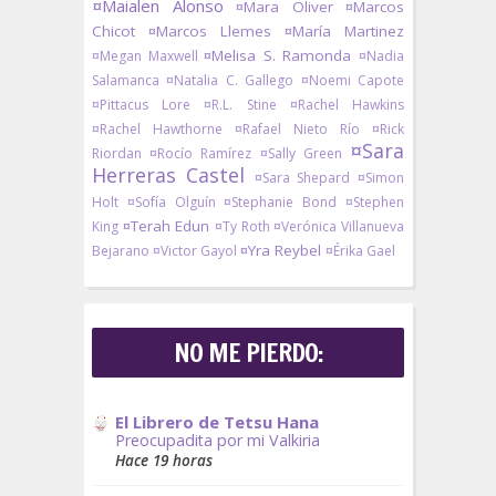
¤Maialen Alonso
¤Mara Oliver
¤Marcos
Chicot
¤Marcos Llemes
¤María Martinez
¤Melisa S. Ramonda
¤Megan Maxwell
¤Nadia
Salamanca
¤Natalia C. Gallego
¤Noemi Capote
¤Pittacus Lore
¤R.L. Stine
¤Rachel Hawkins
¤Rachel Hawthorne
¤Rafael Nieto Río
¤Rick
¤Sara
Riordan
¤Rocío Ramírez
¤Sally Green
Herreras Castel
¤Sara Shepard
¤Simon
Holt
¤Sofía Olguín
¤Stephanie Bond
¤Stephen
¤Terah Edun
King
¤Ty Roth
¤Verónica Villanueva
¤Yra Reybel
Bejarano
¤Victor Gayol
¤Érika Gael
NO ME PIERDO:
El Librero de Tetsu Hana
Preocupadita por mi Valkiria
Hace 19 horas