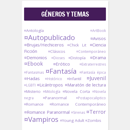
GÉNEROS Y TEMAS
¤Antología
¤ArtBook
¤Autopublicado
¤Avisos
¤Brujas/Hechiceros
¤Ciencia
¤Chick Lit
Ficción
¤Clásicos
¤Contemporáneo
¤Demonios
¤Drama
¤Distopía
¤Dioses
¤Ebook
¤Erótico
¤Extraterrestres
¤Fantasía
¤Fantasmas
¤Fantasía épica
¤Juvenil
¤Hadas
¤Infantil
¤Histórico
¤Licántropos
¤Maratón de lectura
¤LGBTI
¤Misterio
¤Novela Corta
¤Mitología
¤Novela
¤Paranormal
negra
¤Postapocaliptico
¤Romance
¤Romance Contemporáneo
¤Terror
¤Romance Paranormal
¤Sirenas
¤Vampiros
¤Young Adult
¤Zombis