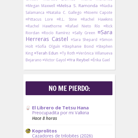
¤Melisa S. Ramonda
¤Megan Maxwell
¤Nadia
Salamanca
¤Natalia C. Gallego
¤Noemi Capote
¤Pittacus Lore
¤R.L. Stine
¤Rachel Hawkins
¤Rachel Hawthorne
¤Rafael Nieto Río
¤Rick
¤Sara
Riordan
¤Rocío Ramírez
¤Sally Green
Herreras Castel
¤Sara Shepard
¤Simon
Holt
¤Sofía Olguín
¤Stephanie Bond
¤Stephen
¤Terah Edun
King
¤Ty Roth
¤Verónica Villanueva
¤Yra Reybel
Bejarano
¤Victor Gayol
¤Érika Gael
NO ME PIERDO:
El Librero de Tetsu Hana
Preocupadita por mi Valkiria
Hace 8 horas
Koprolitos
Cazadores de trilobites (2026)