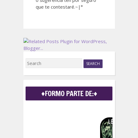
que te contestaré.~|°
S
e
a
r
c
♦FORMO PARTE DE:♦
h
f
o
r
: