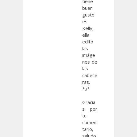
tiene
buen
gusto
es
Kelly,
ella
editó
las
imáge
nes de
las
cabece
ras.
*u*
Gracia
s por
tu
comen
tario,
saludo