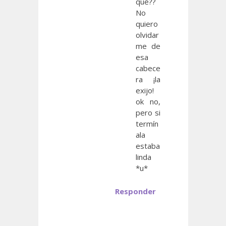
qué??
No
quiero
olvidar
me de
esa
cabece
ra ¡la
exijo!
ok no,
pero si
termín
ala
estaba
linda
*u*
Responder