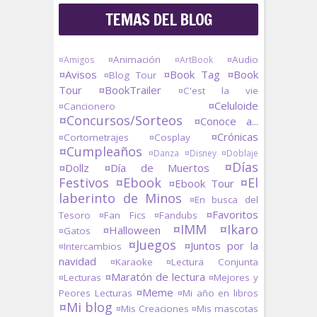
TEMAS DEL BLOG
¤Animación
¤Audio
¤Amigos
¤ArtBook
¤Avisos
¤Book Tag
¤Book
¤Blog Tour
Tour
¤BookTrailer
¤C'est la vie
¤Celuloide
¤Cancionero
¤Concursos/Sorteos
¤Conoce a...
¤Crónicas
¤Cortometrajes
¤Cosplay
¤Cumpleaños
¤Danza
¤Disney
¤Doblaje
¤Días
¤Dollz
¤Día de Muertos
Festivos
¤Ebook
¤El
¤Ebook Tour
laberinto de Minos
¤En busca del
¤Favoritos
Tesoro
¤Fan Fics
¤Fandubs
¤IMM
¤Ikaro
¤Halloween
¤Gatos
¤Juegos
¤Juntos por la
¤Intercambios
navidad
¤Karaoke
¤Lectura Conjunta
¤Maratón de lectura
¤Lecturas
¤Mejores y
¤Meme
Peores Lecturas
¤Mi año en libros
¤Mi blog
¤Mis Creaciones
¤Mis mascotas