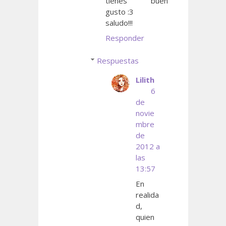
tienes buen
gusto :3
saludo!!!
Responder
Respuestas
Lilith
6
de
novie
mbre
de
2012 a
las
13:57
En
realida
d,
quien