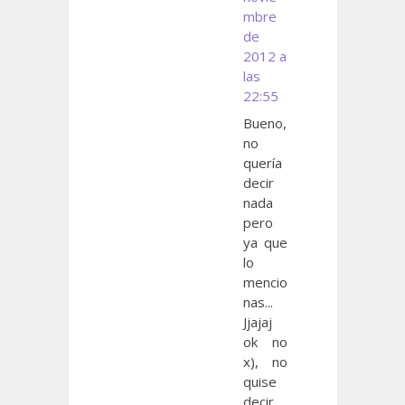
mbre
de
2012 a
las
22:55
Bueno,
no
quería
decir
nada
pero
ya que
lo
mencio
nas...
Jjajaj
ok no
x), no
quise
decir