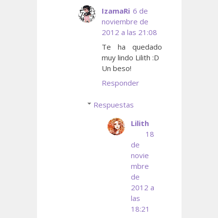
IzamaRi
6 de
noviembre de
2012 a las 21:08
Te ha quedado
muy lindo Lilith :D
Un beso!
Responder
Respuestas
Lilith
18
de
novie
mbre
de
2012 a
las
18:21