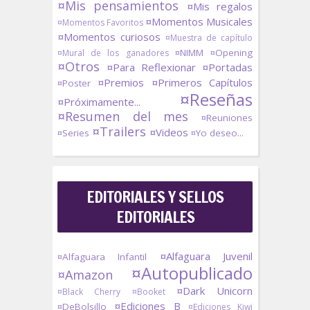
¤Mis pensamientos
¤Mis regalos
¤Momentos Musicales
¤Momentos Favoritos
¤Momentos curiosos
¤Muestra de capítulo
¤NIMM
¤Opening
¤Mural de los ganadores
¤Otros
¤Para Reflexionar
¤Portadas
¤Premios
¤Primeros Capítulos
¤Poster
¤Reseñas
¤Próximamente...
¤Resumen del mes
¤Reuniones
¤Trailers
¤Videos
¤Series
¤Yo deseo...
EDITORIALES Y SELLOS
EDITORIALES
¤Alfaguara Juvenil
¤Alfaguara Infantil
¤Autopublicado
¤Amazon
¤Dark Unicorn
¤Black Cherry
¤Booket
¤Ediciones B
¤DeBolsillo
¤Ediciones Kiwi