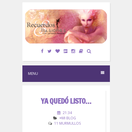
S
k
i
p
t
o
c
o
n
t
e
MENU
n
t
YA QUEDÓ LISTO…
21:34
¤MI BLOG
11 MURMULLOS