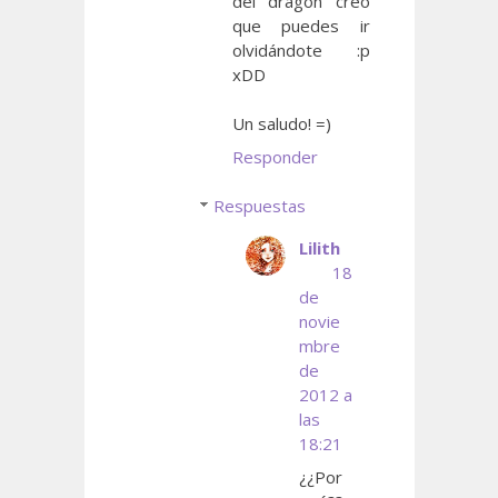
del dragón creo
que puedes ir
olvidándote :p
xDD
Un saludo! =)
Responder
Respuestas
Lilith
18
de
novie
mbre
de
2012 a
las
18:21
¿¿Por