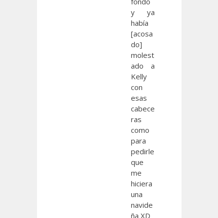
fondo
y ya
había
[acosa
do]
molest
ado a
Kelly
con
esas
cabece
ras
como
para
pedirle
que
me
hiciera
una
navide
ña XD