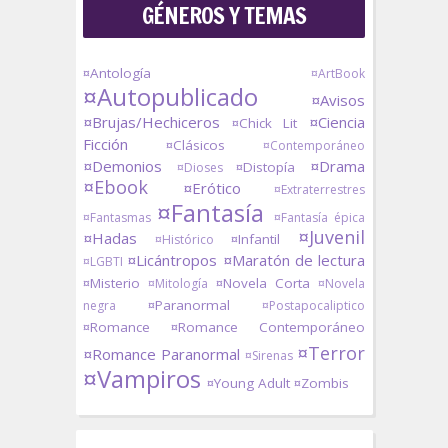
GÉNEROS Y TEMAS
¤Antología
¤ArtBook
¤Autopublicado
¤Avisos
¤Brujas/Hechiceros
¤Ciencia
¤Chick Lit
Ficción
¤Clásicos
¤Contemporáneo
¤Demonios
¤Drama
¤Distopía
¤Dioses
¤Ebook
¤Erótico
¤Extraterrestres
¤Fantasía
¤Fantasmas
¤Fantasía épica
¤Juvenil
¤Hadas
¤Infantil
¤Histórico
¤Licántropos
¤Maratón de lectura
¤LGBTI
¤Misterio
¤Novela Corta
¤Mitología
¤Novela
¤Paranormal
negra
¤Postapocaliptico
¤Romance
¤Romance Contemporáneo
¤Terror
¤Romance Paranormal
¤Sirenas
¤Vampiros
¤Young Adult
¤Zombis