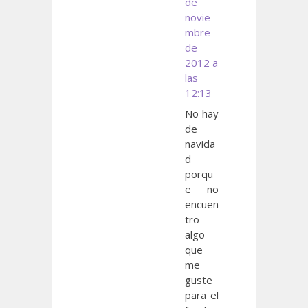
de
novie
mbre
de
2012 a
las
12:13
No hay
de
navida
d
porqu
e no
encuen
tro
algo
que
me
guste
para el