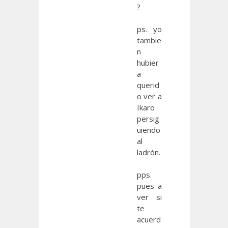
?
ps. yo
tambie
n
hubier
a
querid
o ver a
Ikaro
persig
uiendo
al
ladrón.
pps.
pues a
ver si
te
acuerd