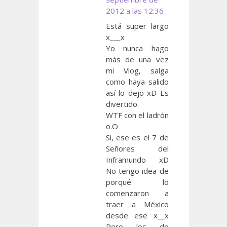
2012 a las 12:36
Está super largo
x___x
Yo nunca hago
más de una vez
mi Vlog, salga
como haya salido
así lo dejo xD Es
divertido.
WTF con el ladrón
o.O
Si, ese es el 7 de
Señores del
Inframundo xD
No tengo idea de
porqué lo
comenzaron a
traer a México
desde ese x__x
Pero los de