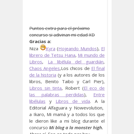
Puntos extra para el próximo
concurso si adivinan mi edad XD
Gracias a:
Niza
Kyra
(
Hojeando Mundos
),
El
librero de Tetsu Hana
,
Mi mundo de
Libros
,
La libélula del guardián
,
Chaos Angeles
,Los chicos de
El final
de la historia
(y a los autores de los
libros, Benito Taibo y Carl Pier),
Libros sin tinta
, Robert (
El eco de
las palabras perdidas
),
Entre
libélulas
y
Libros de vida
. A la
Editorial Alfaguara y Nowevolution,
a Ikaro, Mi mamá y a todos los que
le dieron like a mi blog durante el
concurso
Mi blog a la monster high.