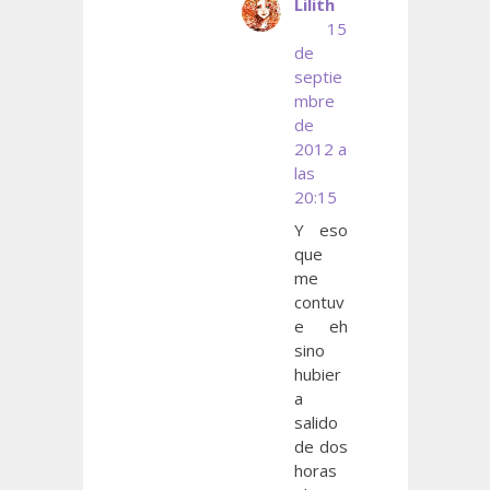
Lilith
15
de
septie
mbre
de
2012 a
las
20:15
Y eso
que
me
contuv
e eh
sino
hubier
a
salido
de dos
horas