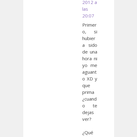
2012 a
las
20:07
Primer
o, si
hubier
a sido
de una
hora ni
yo me
aguant
o XD y
que
prima
¿cuand
o te
dejas
ver?
¿Qué