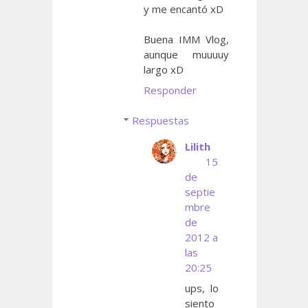
y me encantó xD
Buena IMM Vlog,
aunque muuuuy
largo xD
Responder
Respuestas
Lilith
15
de
septie
mbre
de
2012 a
las
20:25
ups, lo
siento