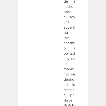
de la
noche
porqu
e soy
una
superfi
cial,
me
encant
ó la
portad
a y en
un
mome
nto de
debilid
ad lo
compr
é. ¡15
libros!
@.@ Ni