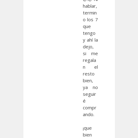
hablar,
termin
o los 7
que
tengo
y ahí la
dejo,
si me
regala
n el
resto
bien,
ya no
seguir
é
compr
ando.
¡que
bien