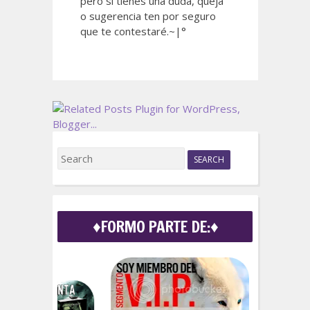
pero si tienes una duda, queja
o sugerencia ten por seguro
que te contestaré.~|°
S
e
a
r
c
♦FORMO PARTE DE:♦
h
f
o
r
: