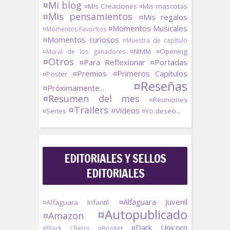
¤Mi blog
¤Mis Creaciones
¤Mis mascotas
¤Mis pensamientos
¤Mis regalos
¤Momentos Musicales
¤Momentos Favoritos
¤Momentos curiosos
¤Muestra de capítulo
¤NIMM
¤Opening
¤Mural de los ganadores
¤Otros
¤Para Reflexionar
¤Portadas
¤Premios
¤Primeros Capítulos
¤Poster
¤Reseñas
¤Próximamente...
¤Resumen del mes
¤Reuniones
¤Trailers
¤Videos
¤Series
¤Yo deseo...
EDITORIALES Y SELLOS
EDITORIALES
¤Alfaguara Juvenil
¤Alfaguara Infantil
¤Autopublicado
¤Amazon
¤Dark Unicorn
¤Black Cherry
¤Booket