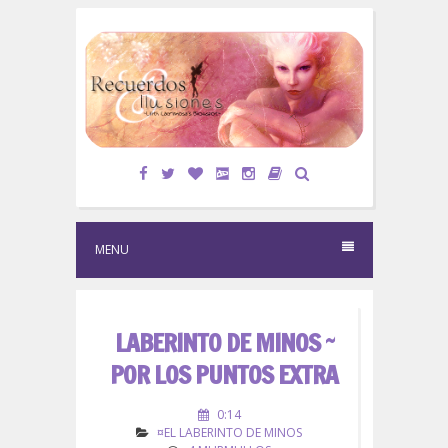
S
k
i
p
t
o
c
o
n
t
e
MENU
n
t
LABERINTO DE MINOS ~
POR LOS PUNTOS EXTRA
0:14
¤EL LABERINTO DE MINOS