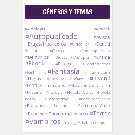
GÉNEROS Y TEMAS
¤Antología
¤ArtBook
¤Autopublicado
¤Avisos
¤Brujas/Hechiceros
¤Ciencia
¤Chick Lit
Ficción
¤Clásicos
¤Contemporáneo
¤Demonios
¤Drama
¤Distopía
¤Dioses
¤Ebook
¤Erótico
¤Extraterrestres
¤Fantasía
¤Fantasmas
¤Fantasía épica
¤Juvenil
¤Hadas
¤Infantil
¤Histórico
¤Licántropos
¤Maratón de lectura
¤LGBTI
¤Misterio
¤Novela Corta
¤Mitología
¤Novela
¤Paranormal
negra
¤Postapocaliptico
¤Romance
¤Romance Contemporáneo
¤Terror
¤Romance Paranormal
¤Sirenas
¤Vampiros
¤Young Adult
¤Zombis