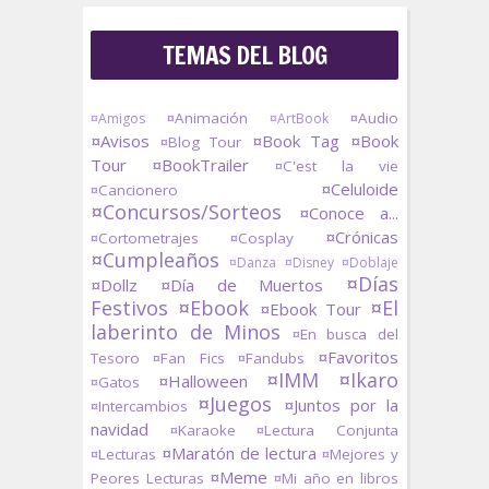
TEMAS DEL BLOG
¤Animación
¤Audio
¤Amigos
¤ArtBook
¤Avisos
¤Book Tag
¤Book
¤Blog Tour
Tour
¤BookTrailer
¤C'est la vie
¤Celuloide
¤Cancionero
¤Concursos/Sorteos
¤Conoce a...
¤Crónicas
¤Cortometrajes
¤Cosplay
¤Cumpleaños
¤Danza
¤Disney
¤Doblaje
¤Días
¤Dollz
¤Día de Muertos
Festivos
¤Ebook
¤El
¤Ebook Tour
laberinto de Minos
¤En busca del
¤Favoritos
Tesoro
¤Fan Fics
¤Fandubs
¤IMM
¤Ikaro
¤Halloween
¤Gatos
¤Juegos
¤Juntos por la
¤Intercambios
navidad
¤Karaoke
¤Lectura Conjunta
¤Maratón de lectura
¤Lecturas
¤Mejores y
¤Meme
Peores Lecturas
¤Mi año en libros