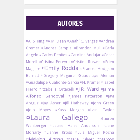
AUTORES
¤A. S. King
¤A.M. Dean
¤Anahí C. Vargas
¤Andrea
Cremer
¤Andrea Semple
¤Brandon Mull
¤Carla
Angelo
¤Carlos Benites
¤Carolina Andújar
¤Cesar
Morell
¤Cristina Pereyra
¤Cristina Roswell
¤Eden
¤Emily Rodda
Maguire
¤Frances Hodgson
Burnett
¤Gregory Maguire
¤Guadalupe Alemán
¤Guadalupe Cuahonte-García
¤H. Kramer
¤Isabel
¤J.R. Ward
¤Jaime
Hierro
¤Itzabella Ortacelli
Alfonso Sandoval
¤James Patterson
¤Javi
Araguz
¤Jay Asher
¤Jill Hathaway
¤John Green
¤Jojo Moyes
¤Kass Morgan
¤Laini Taylor
¤Laura Gallego
¤Lauren
Weisberger
¤Laurie Halse Anderson
¤Liane
Moriarty
¤Lianne Kross
¤Luis Miguel Rocha
¤Maialen Alonso
¤Mara Oliver
¤Marcos