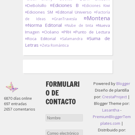
¤Ediciones B
¤DeBolsillo
¤Ediciones Kiwi
¤Ediciones SM
¤Editorial Universo
¤Factoría
¤Montena
de Ideas
¤GranTravesía
¤Norma Editorial
¤Nueva
¤Nube de tinta
Imagen
¤Océano
¤PRH
¤Punto de Lectura
¤Suma de
¤Roca Editorial
¤Salamandra
Letras
¤Zeta Romántica
FORMULARI
Powered by
Blogger
Diseño de plantilla
O DE
por:
CrestaProject
|
6870 días online
CONTACTO
Blogger Theme por:
697 entradas
2657 comentarios
Lasantha
-
PremiumBloggerTem
plates.com
|
Distribuido por: