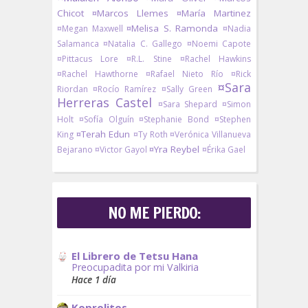
Chicot
¤Marcos Llemes
¤María Martinez
¤Melisa S. Ramonda
¤Megan Maxwell
¤Nadia
Salamanca
¤Natalia C. Gallego
¤Noemi Capote
¤Pittacus Lore
¤R.L. Stine
¤Rachel Hawkins
¤Rachel Hawthorne
¤Rafael Nieto Río
¤Rick
¤Sara
Riordan
¤Rocío Ramírez
¤Sally Green
Herreras Castel
¤Sara Shepard
¤Simon
Holt
¤Sofía Olguín
¤Stephanie Bond
¤Stephen
¤Terah Edun
King
¤Ty Roth
¤Verónica Villanueva
¤Yra Reybel
Bejarano
¤Victor Gayol
¤Érika Gael
NO ME PIERDO:
El Librero de Tetsu Hana
Preocupadita por mi Valkiria
Hace 1 día
Koprolitos