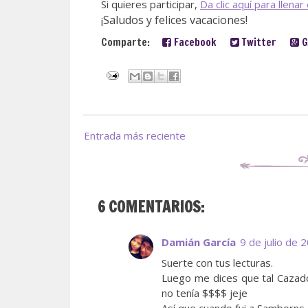
Si quieres participar,
Da clic aquí para llenar
¡Saludos y felices vacaciones!
Comparte:
Facebook
Twitter
G
Entrada más reciente
6 COMENTARIOS:
Damián García
9 de julio de 
Suerte con tus lecturas.
Luego me dices que tal Cazad
no tenía $$$$ jeje
Así que cuando fui a Samborns 