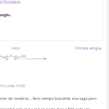
 el formulario
.
oogle+
Inicio
Entrada antigua
2012 a las 15:36
ores de Sombras.... llevo tiempo buscando esa saga pero
encontré solo el 2 y el 3 en pasta dura a $99 cada uno.