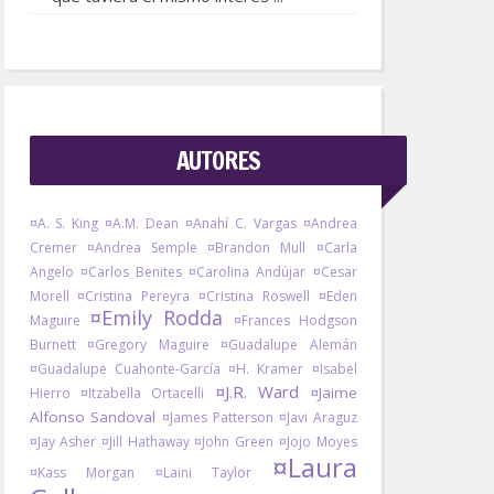
AUTORES
¤A. S. King
¤A.M. Dean
¤Anahí C. Vargas
¤Andrea
Cremer
¤Andrea Semple
¤Brandon Mull
¤Carla
Angelo
¤Carlos Benites
¤Carolina Andújar
¤Cesar
Morell
¤Cristina Pereyra
¤Cristina Roswell
¤Eden
¤Emily Rodda
Maguire
¤Frances Hodgson
Burnett
¤Gregory Maguire
¤Guadalupe Alemán
¤Guadalupe Cuahonte-García
¤H. Kramer
¤Isabel
¤J.R. Ward
¤Jaime
Hierro
¤Itzabella Ortacelli
Alfonso Sandoval
¤James Patterson
¤Javi Araguz
¤Jay Asher
¤Jill Hathaway
¤John Green
¤Jojo Moyes
¤Laura
¤Kass Morgan
¤Laini Taylor