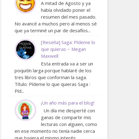
A mitad de Agosto y ya
había olvidado poner el
resumen del mes pasado.
No avancé a muchos pero al menos sé
que ya terminé un par de desafíos...
[Reseña] Saga: Pídeme lo
que quieras ~ Megan
Maxwell
Esta entrada va a ser un
poquitín larga porque hablaré de los
tres libros que conforman la saga.
Título: Pídeme lo que quieras Saga :
Píd...
¡Un año más para el blog!
Un día me desperté con
ganas de compartir mis
lecturas con alguien, como
en ese momento no tenía nadie cerca
que tuviera el mismo interés ...