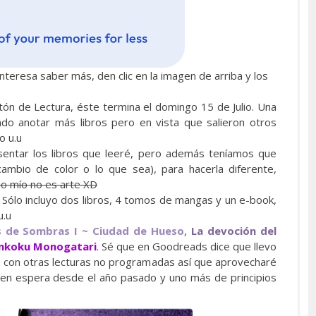
nteresa saber más, den clic en la imagen de arriba y los
tón de Lectura, éste termina el domingo 15 de Julio. Una
do anotar más libros pero en vista que salieron otros
o u.u
esentar los libros que leeré, pero además teníamos que
 cambio de color o lo que sea), para hacerla diferente,
lo mío no es arte XD
n. Sólo incluyo dos libros, 4 tomos de mangas y un e-book,
u.u
 de Sombras I ~ Ciudad de Hueso
,
La devoción del
unkoku Monogatari
. Sé que en Goodreads dice que llevo
con otras lecturas no programadas así que aprovecharé
 en espera desde el año pasado y uno más de principios