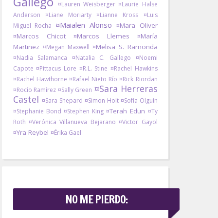
Gallego
¤Lauren Weisberger
¤Laurie Halse
Anderson
¤Liane Moriarty
¤Lianne Kross
¤Luis
¤Maialen Alonso
¤Mara Oliver
Miguel Rocha
¤Marcos Chicot
¤Marcos Llemes
¤María
Martinez
¤Melisa S. Ramonda
¤Megan Maxwell
¤Nadia Salamanca
¤Natalia C. Gallego
¤Noemi
Capote
¤Pittacus Lore
¤R.L. Stine
¤Rachel Hawkins
¤Rachel Hawthorne
¤Rafael Nieto Río
¤Rick Riordan
¤Sara Herreras
¤Rocío Ramírez
¤Sally Green
Castel
¤Sara Shepard
¤Simon Holt
¤Sofía Olguín
¤Terah Edun
¤Stephanie Bond
¤Stephen King
¤Ty
Roth
¤Verónica Villanueva Bejarano
¤Victor Gayol
¤Yra Reybel
¤Érika Gael
NO ME PIERDO: