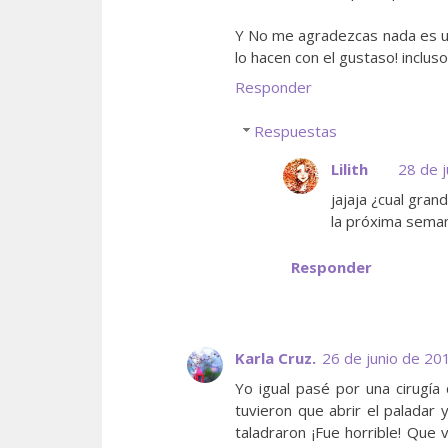
Y No me agradezcas nada es un
lo hacen con el gustaso! inclus
Responder
Respuestas
Lilith
28 de j
jajaja ¿cual gran
la próxima seman
Responder
Karla Cruz.
26 de junio de 201
Yo igual pasé por una cirugí
tuvieron que abrir el palada
taladraron ¡Fue horrible! Que 