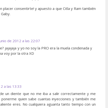
 placer consentirte! y apuesto a que Citla y Ram también
o Gaby.
unio de 2012 a las 22:07
de? jajajaja y yo no soy la PRO era la muela condenada y
a voy por la otra XD
2 a las 13:33
a de un diente que no me iba a salir correctamente y me
r y ponerme quien sabe cuantas inyecciones y también me
valiente eres. No cualquiera aguanta tanto tiempo con un