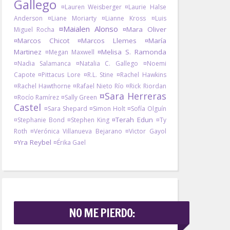
Gallego
¤Lauren Weisberger
¤Laurie Halse
Anderson
¤Liane Moriarty
¤Lianne Kross
¤Luis
¤Maialen Alonso
¤Mara Oliver
Miguel Rocha
¤Marcos Chicot
¤Marcos Llemes
¤María
Martinez
¤Melisa S. Ramonda
¤Megan Maxwell
¤Nadia Salamanca
¤Natalia C. Gallego
¤Noemi
Capote
¤Pittacus Lore
¤R.L. Stine
¤Rachel Hawkins
¤Rachel Hawthorne
¤Rafael Nieto Río
¤Rick Riordan
¤Sara Herreras
¤Rocío Ramírez
¤Sally Green
Castel
¤Sara Shepard
¤Simon Holt
¤Sofía Olguín
¤Terah Edun
¤Stephanie Bond
¤Stephen King
¤Ty
Roth
¤Verónica Villanueva Bejarano
¤Victor Gayol
¤Yra Reybel
¤Érika Gael
NO ME PIERDO: