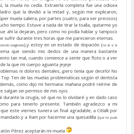
sí, la muela no cedía. Extraerla completa fue una odisea
aladro que la dividió a la mitad y, según me explicaron,
per muela saliera, por partes (cuatro, para ser precisos)
ucho tiempo. Estuve a nada de tirar la toalla, quitarme yo
que ahí la dejaran, pero como no podía hablar y tampoco
ue sufrir durante tres horas que me parecieron eternas.
),y estoy en un estado de dopación (
 siendo exagerada
no sé si la
ema que siendo mis dedos de una manera bastante
ento tan mal, cuando comience a sentir que floto o a ver
de la que mi cuerpo aguanta jejeje
oblemas ni dolores dentales, ¡pero tenía que decirlo! No
l Top Ten de las muelas problemáticas según el dentista
demás, como dijo mi hermana: mañana podré reírme de
se salgan sin permiso de mis ojos.
durante la cirugía, sé que no lo olvidaré y en dado caso
como para tenerlo presente. También agradezco a mi
 este viernes tuviera un final agradable, a Citlalli por
r el mandado y a Ram por hacerme una quesadilla (
que no pude
l ratón Pérez aceptarán mi muela