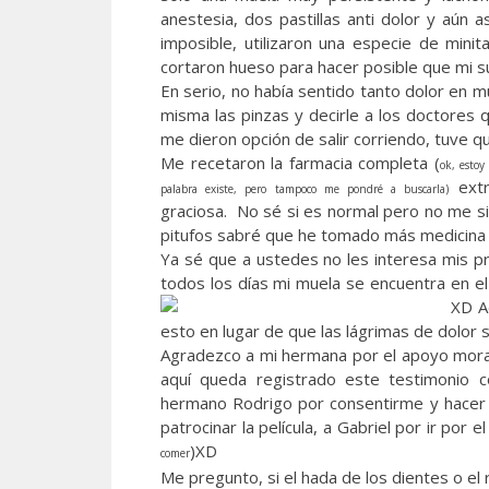
anestesia, dos pastillas anti dolor y aún a
imposible, utilizaron una especie de minit
cortaron hueso para hacer posible que mi sú
En serio, no había sentido tanto dolor en m
misma las pinzas y decirle a los doctores 
me dieron opción de salir corriendo, tuve q
Me recetaron la farmacia completa (
ok, estoy
extr
palabra existe, pero tampoco me pondré a buscarla)
graciosa. No sé si es normal pero no me si
pitufos sabré que he tomado más medicina 
Ya sé que a ustedes no les interesa mis pr
todos los días mi muela se encuentra en e
XD A
esto en lugar de que las lágrimas de dolor 
Agradezco a mi hermana por el apoyo moral 
aquí queda registrado este testimonio 
hermano Rodrigo por consentirme y hacer que
patrocinar la película, a Gabriel por ir po
)XD
comer
Me pregunto, si el hada de los dientes o e