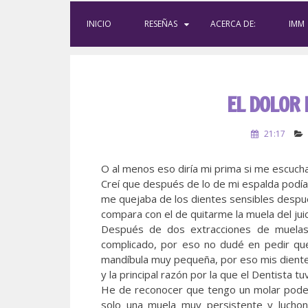
INICIO
RESEÑAS
ACERCA DE:
IMM
EL DOLOR 
21:17
O al menos eso diría mi prima si me escuch
Creí que después de lo de mi espalda podía
me quejaba de los dientes sensibles despué
compara con el de quitarme la muela del juic
Después de dos extracciones de muelas d
complicado, por eso no dudé en pedir qu
mandíbula muy pequeña, por eso mis diente
y la principal razón por la que el Dentista 
He de reconocer que tengo un molar podero
solo una muela muy persistente y luchon