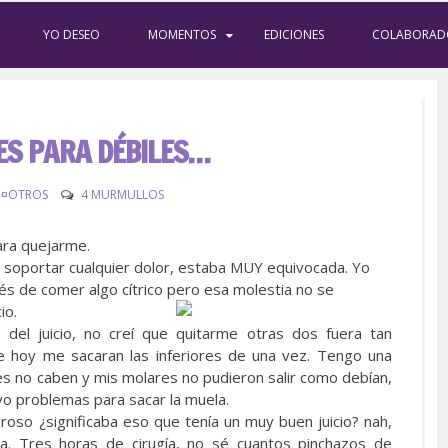
YO DESEO
MOMENTOS
EDICIONES
COLABORAD
ES PARA DÉBILES…
¤OTROS
4 MURMULLOS
ara quejarme.
 soportar cualquier dolor, estaba MUY equivocada. Yo
s de comer algo cítrico pero esa molestia no se
io.
el juicio, no creí que quitarme otras dos fuera tan
e hoy me sacaran las inferiores de una vez. Tengo una
s no caben y mis molares no pudieron salir como debían,
tuvo problemas para sacar la muela.
so ¿significaba eso que tenía un muy buen juicio? nah,
a. Tres horas de cirugía, no sé cuantos pinchazos de