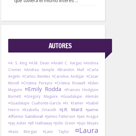
que tuviera el mismo interés ...
AUTORES
¤A. S. King
¤A.M. Dean
¤Anahí C. Vargas
¤Andrea
Cremer
¤Andrea Semple
¤Brandon Mull
¤Carla
Angelo
¤Carlos Benites
¤Carolina Andújar
¤Cesar
Morell
¤Cristina Pereyra
¤Cristina Roswell
¤Eden
¤Emily Rodda
Maguire
¤Frances Hodgson
Burnett
¤Gregory Maguire
¤Guadalupe Alemán
¤Guadalupe Cuahonte-García
¤H. Kramer
¤Isabel
¤J.R. Ward
¤Jaime
Hierro
¤Itzabella Ortacelli
Alfonso Sandoval
¤James Patterson
¤Javi Araguz
¤Jay Asher
¤Jill Hathaway
¤John Green
¤Jojo Moyes
¤Laura
¤Kass Morgan
¤Laini Taylor