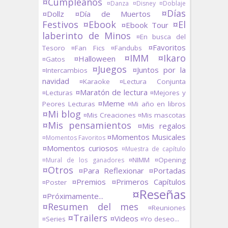
¤Cumpleaños
¤Danza
¤Disney
¤Doblaje
¤Días
¤Dollz
¤Día de Muertos
Festivos
¤Ebook
¤El
¤Ebook Tour
laberinto de Minos
¤En busca del
¤Favoritos
Tesoro
¤Fan Fics
¤Fandubs
¤IMM
¤Ikaro
¤Halloween
¤Gatos
¤Juegos
¤Juntos por la
¤Intercambios
navidad
¤Karaoke
¤Lectura Conjunta
¤Maratón de lectura
¤Lecturas
¤Mejores y
¤Meme
Peores Lecturas
¤Mi año en libros
¤Mi blog
¤Mis Creaciones
¤Mis mascotas
¤Mis pensamientos
¤Mis regalos
¤Momentos Musicales
¤Momentos Favoritos
¤Momentos curiosos
¤Muestra de capítulo
¤NIMM
¤Opening
¤Mural de los ganadores
¤Otros
¤Para Reflexionar
¤Portadas
¤Premios
¤Primeros Capítulos
¤Poster
¤Reseñas
¤Próximamente...
¤Resumen del mes
¤Reuniones
¤Trailers
¤Videos
¤Series
¤Yo deseo...