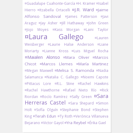
¤Guadalupe Cuahonte-García
¤H. Kramer
¤Isabel
¤J.R. Ward
¤Jaime
Hierro
¤Itzabella Ortacelli
Alfonso Sandoval
¤James Patterson
¤Javi
Araguz
¤Jay Asher
¤Jill Hathaway
¤John Green
¤Jojo Moyes
¤Kass Morgan
¤Laini Taylor
¤Laura Gallego
¤Lauren
Weisberger
¤Laurie Halse Anderson
¤Liane
Moriarty
¤Lianne Kross
¤Luis Miguel Rocha
¤Maialen Alonso
¤Mara Oliver
¤Marcos
Chicot
¤Marcos Llemes
¤María Martinez
¤Melisa S. Ramonda
¤Megan Maxwell
¤Nadia
Salamanca
¤Natalia C. Gallego
¤Noemi Capote
¤Pittacus Lore
¤R.L. Stine
¤Rachel Hawkins
¤Rachel Hawthorne
¤Rafael Nieto Río
¤Rick
¤Sara
Riordan
¤Rocío Ramírez
¤Sally Green
Herreras Castel
¤Sara Shepard
¤Simon
Holt
¤Sofía Olguín
¤Stephanie Bond
¤Stephen
¤Terah Edun
King
¤Ty Roth
¤Verónica Villanueva
¤Yra Reybel
Bejarano
¤Victor Gayol
¤Érika Gael