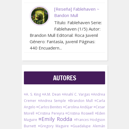
[Reseña] Fablehaven ~
Bandon Mull
Título: Fablehaven Serie:
Fablehaven (1/5) Autor:
Brandon Mull Editorial: Roca Juvenil
Género: Fantasía, juvenil Páginas:
440 Encuadern...
AUTORES
¤A. S. King
¤A.M. Dean
¤Anahí C. Vargas
¤Andrea
Cremer
¤Andrea Semple
¤Brandon Mull
¤Carla
Angelo
¤Carlos Benites
¤Carolina Andújar
¤Cesar
Morell
¤Cristina Pereyra
¤Cristina Roswell
¤Eden
¤Emily Rodda
Maguire
¤Frances Hodgson
Burnett
¤Gregory Maguire
¤Guadalupe Alemán