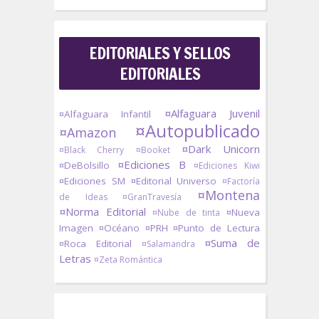
EDITORIALES Y SELLOS
EDITORIALES
¤Alfaguara Juvenil
¤Alfaguara Infantil
¤Autopublicado
¤Amazon
¤Dark Unicorn
¤Black Cherry
¤Booket
¤Ediciones B
¤DeBolsillo
¤Ediciones Kiwi
¤Ediciones SM
¤Editorial Universo
¤Factoría
¤Montena
de Ideas
¤GranTravesía
¤Norma Editorial
¤Nueva
¤Nube de tinta
Imagen
¤Océano
¤PRH
¤Punto de Lectura
¤Suma de
¤Roca Editorial
¤Salamandra
Letras
¤Zeta Romántica