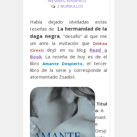
¤RESEÑAS
,
¤VAMPIROS
2 MURMULLOS
Había dejado olvidadas estas
La hermandad de la
reseñas de
daga negra
, “desafío” al que me
uní ante la invitación que
Dimkaa
dejó en su blog
Read a
(Grexx)
Book
. La reseña de hoy es de el
libro
el tercer
Amante Despierto,
libro de la serie y corresponde al
atormentado Zsadist.
Titul
o:
A
mant
e
Desp