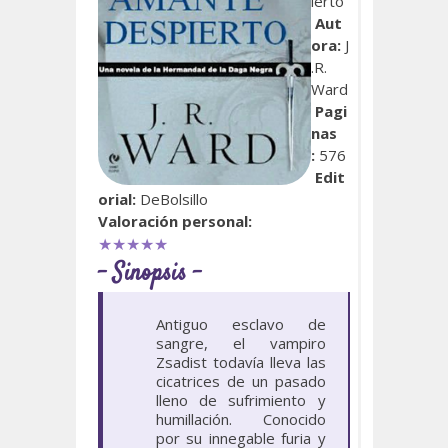
ierto
Aut
ora:
J
.R.
Ward
Pagi
nas
:
576
Edit
orial:
DeBolsillo
Valoración personal:
★★★★★
- Sinopsis -
Antiguo esclavo de
sangre, el vampiro
Zsadist todavía lleva las
cicatrices de un pasado
lleno de sufrimiento y
humillación. Conocido
por su innegable furia y