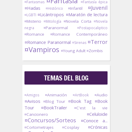
¤Fantasía
¤Fantasmas
¤Fantasía épica
¤Juvenil
¤Hadas
¤Infantil
¤Histórico
¤Licántropos
¤Maratón de lectura
¤LGBTI
¤Misterio
¤Novela Corta
¤Mitología
¤Novela
¤Paranormal
negra
¤Postapocaliptico
¤Romance
¤Romance Contemporáneo
¤Terror
¤Romance Paranormal
¤Sirenas
¤Vampiros
¤Young Adult
¤Zombis
TEMAS DEL BLOG
¤Animación
¤Audio
¤Amigos
¤ArtBook
¤Avisos
¤Book Tag
¤Book
¤Blog Tour
Tour
¤BookTrailer
¤C'est la vie
¤Celuloide
¤Cancionero
¤Concursos/Sorteos
¤Conoce a...
¤Crónicas
¤Cortometrajes
¤Cosplay