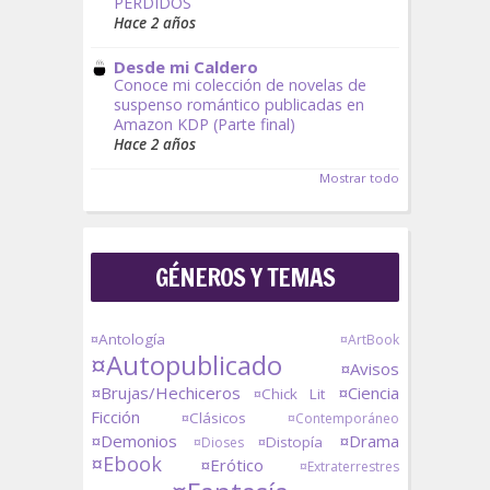
PERDIDOS
Hace 2 años
Desde mi Caldero
Conoce mi colección de novelas de
suspenso romántico publicadas en
Amazon KDP (Parte final)
Hace 2 años
Mostrar todo
GÉNEROS Y TEMAS
¤Antología
¤ArtBook
¤Autopublicado
¤Avisos
¤Brujas/Hechiceros
¤Ciencia
¤Chick Lit
Ficción
¤Clásicos
¤Contemporáneo
¤Demonios
¤Drama
¤Distopía
¤Dioses
¤Ebook
¤Erótico
¤Extraterrestres