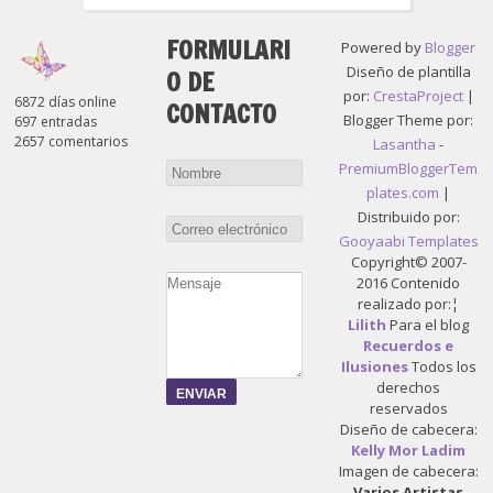
FORMULARI
Powered by
Blogger
Diseño de plantilla
O DE
por:
CrestaProject
|
6872 días online
CONTACTO
Blogger Theme por:
697 entradas
2657 comentarios
Lasantha
-
PremiumBloggerTem
plates.com
|
Distribuido por:
Gooyaabi Templates
Copyright© 2007-
2016 Contenido
realizado por:¦
Lilith
Para el blog
Recuerdos e
Ilusiones
Todos los
derechos
reservados
Diseño de cabecera:
Kelly Mor Ladim
Imagen de cabecera:
Varios Artistas