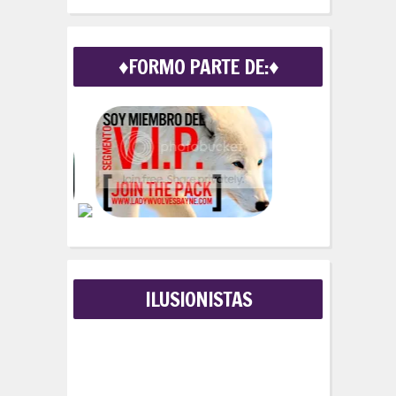
a
r
c
♦FORMO PARTE DE:♦
h
f
o
r
:
ILUSIONISTAS