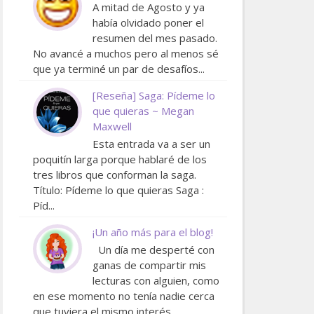
A mitad de Agosto y ya
había olvidado poner el
resumen del mes pasado.
No avancé a muchos pero al menos sé
que ya terminé un par de desafíos...
[Reseña] Saga: Pídeme lo
que quieras ~ Megan
Maxwell
Esta entrada va a ser un
poquitín larga porque hablaré de los
tres libros que conforman la saga.
Título: Pídeme lo que quieras Saga :
Píd...
¡Un año más para el blog!
Un día me desperté con
ganas de compartir mis
lecturas con alguien, como
en ese momento no tenía nadie cerca
que tuviera el mismo interés ...