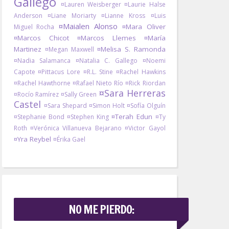
Gallego
¤Lauren Weisberger
¤Laurie Halse
Anderson
¤Liane Moriarty
¤Lianne Kross
¤Luis
¤Maialen Alonso
¤Mara Oliver
Miguel Rocha
¤Marcos Chicot
¤Marcos Llemes
¤María
Martinez
¤Melisa S. Ramonda
¤Megan Maxwell
¤Nadia Salamanca
¤Natalia C. Gallego
¤Noemi
Capote
¤Pittacus Lore
¤R.L. Stine
¤Rachel Hawkins
¤Rachel Hawthorne
¤Rafael Nieto Río
¤Rick Riordan
¤Sara Herreras
¤Rocío Ramírez
¤Sally Green
Castel
¤Sara Shepard
¤Simon Holt
¤Sofía Olguín
¤Terah Edun
¤Stephanie Bond
¤Stephen King
¤Ty
Roth
¤Verónica Villanueva Bejarano
¤Victor Gayol
¤Yra Reybel
¤Érika Gael
NO ME PIERDO: