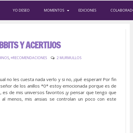
YO DESEO
MOMENTOS
EDICIONES
COLABORAD
BBITS Y ACERTIJOS
MINOS
,
¤RECOMENDACIONES
2 MURMULLOS
ual no les cuesta nada verlo y si no, ¡qué esperan! Por fin
l señor de los anillos *0* estoy emocionada porque es de
a, es de mis universos favoritos ¡y pensar que tengo que
ro al menos, mis ansias se controlan un poco con este