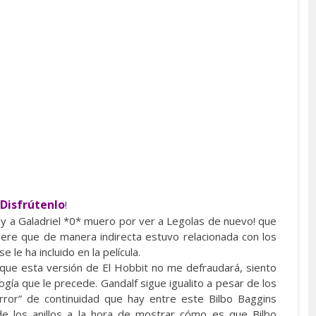
Disfrútenlo
!
 y a Galadriel *0* muero por ver a Legolas de nuevo! que
iere que de manera indirecta estuvo relacionada con los
 le ha incluido en la película.
 que esta versión de El Hobbit no me defraudará, siento
logía que le precede. Gandalf sigue igualito a pesar de los
rror” de continuidad que hay entre este Bilbo Baggins
e los anillos a la hora de mostrar cómo es que Bilbo