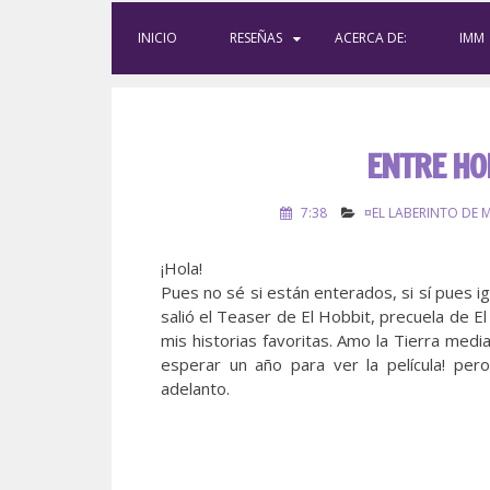
INICIO
RESEÑAS
ACERCA DE:
IMM
ENTRE HO
7:38
¤EL LABERINTO DE 
¡Hola!
Pues no sé si están enterados, si sí pues ig
salió el Teaser de El Hobbit, precuela de E
mis historias favoritas. Amo la Tierra medi
esperar un año para ver la película! pe
adelanto.