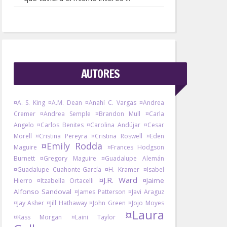
AUTORES
¤A. S. King
¤A.M. Dean
¤Anahí C. Vargas
¤Andrea
Cremer
¤Andrea Semple
¤Brandon Mull
¤Carla
Angelo
¤Carlos Benites
¤Carolina Andújar
¤Cesar
Morell
¤Cristina Pereyra
¤Cristina Roswell
¤Eden
¤Emily Rodda
Maguire
¤Frances Hodgson
Burnett
¤Gregory Maguire
¤Guadalupe Alemán
¤Guadalupe Cuahonte-García
¤H. Kramer
¤Isabel
¤J.R. Ward
¤Jaime
Hierro
¤Itzabella Ortacelli
Alfonso Sandoval
¤James Patterson
¤Javi Araguz
¤Jay Asher
¤Jill Hathaway
¤John Green
¤Jojo Moyes
¤Laura
¤Kass Morgan
¤Laini Taylor