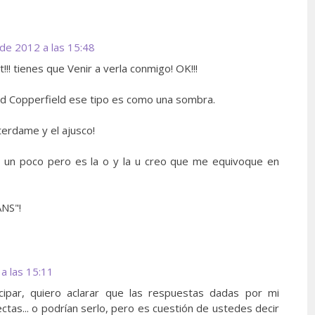
de 2012 a las 15:48
! tienes que Venir a verla conmigo! OK!!!
avid Copperfield ese tipo es como una sombra.
terdame y el ajusco!
 un poco pero es la o y la u creo que me equivoque en
ANS"!
a las 15:11
cipar, quiero aclarar que las respuestas dadas por mi
ctas... o podrían serlo, pero es cuestión de ustedes decir