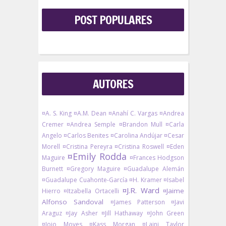
POST POPULARES
AUTORES
¤A. S. King
¤A.M. Dean
¤Anahí C. Vargas
¤Andrea
Cremer
¤Andrea Semple
¤Brandon Mull
¤Carla
Angelo
¤Carlos Benites
¤Carolina Andújar
¤Cesar
Morell
¤Cristina Pereyra
¤Cristina Roswell
¤Eden
¤Emily Rodda
Maguire
¤Frances Hodgson
Burnett
¤Gregory Maguire
¤Guadalupe Alemán
¤Guadalupe Cuahonte-García
¤H. Kramer
¤Isabel
¤J.R. Ward
¤Jaime
Hierro
¤Itzabella Ortacelli
Alfonso Sandoval
¤James Patterson
¤Javi
Araguz
¤Jay Asher
¤Jill Hathaway
¤John Green
¤Jojo Moyes
¤Kass Morgan
¤Laini Taylor