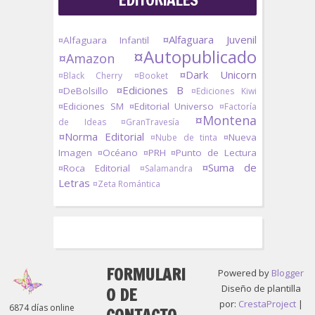
¤Alfaguara Juvenil
¤Alfaguara Infantil
¤Autopublicado
¤Amazon
¤Dark Unicorn
¤Black Cherry
¤Booket
¤Ediciones B
¤DeBolsillo
¤Ediciones Kiwi
¤Ediciones SM
¤Editorial Universo
¤Factoría
¤Montena
de Ideas
¤GranTravesía
¤Norma Editorial
¤Nueva
¤Nube de tinta
Imagen
¤Océano
¤PRH
¤Punto de Lectura
¤Suma de
¤Roca Editorial
¤Salamandra
Letras
¤Zeta Romántica
FORMULARI
Powered by
Blogger
Diseño de plantilla
O DE
por:
CrestaProject
|
6874 días online