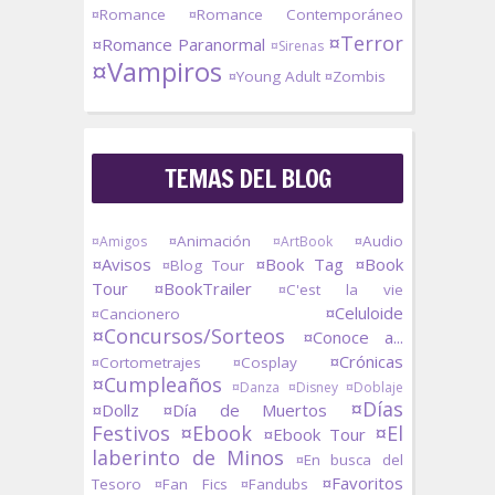
¤Romance
¤Romance Contemporáneo
¤Terror
¤Romance Paranormal
¤Sirenas
¤Vampiros
¤Young Adult
¤Zombis
TEMAS DEL BLOG
¤Animación
¤Audio
¤Amigos
¤ArtBook
¤Avisos
¤Book Tag
¤Book
¤Blog Tour
Tour
¤BookTrailer
¤C'est la vie
¤Celuloide
¤Cancionero
¤Concursos/Sorteos
¤Conoce a...
¤Crónicas
¤Cortometrajes
¤Cosplay
¤Cumpleaños
¤Danza
¤Disney
¤Doblaje
¤Días
¤Dollz
¤Día de Muertos
Festivos
¤Ebook
¤El
¤Ebook Tour
laberinto de Minos
¤En busca del
¤Favoritos
Tesoro
¤Fan Fics
¤Fandubs