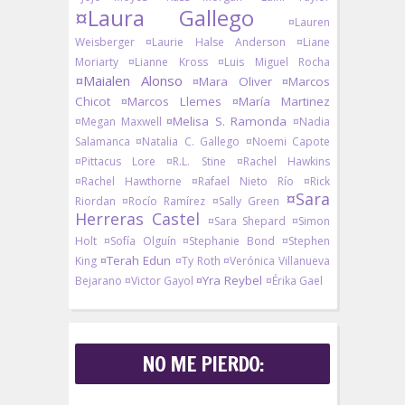
¤Laura Gallego
¤Lauren
Weisberger
¤Laurie Halse Anderson
¤Liane
Moriarty
¤Lianne Kross
¤Luis Miguel Rocha
¤Maialen Alonso
¤Mara Oliver
¤Marcos
Chicot
¤Marcos Llemes
¤María Martinez
¤Melisa S. Ramonda
¤Megan Maxwell
¤Nadia
Salamanca
¤Natalia C. Gallego
¤Noemi Capote
¤Pittacus Lore
¤R.L. Stine
¤Rachel Hawkins
¤Rachel Hawthorne
¤Rafael Nieto Río
¤Rick
¤Sara
Riordan
¤Rocío Ramírez
¤Sally Green
Herreras Castel
¤Sara Shepard
¤Simon
Holt
¤Sofía Olguín
¤Stephanie Bond
¤Stephen
¤Terah Edun
King
¤Ty Roth
¤Verónica Villanueva
¤Yra Reybel
Bejarano
¤Victor Gayol
¤Érika Gael
NO ME PIERDO: