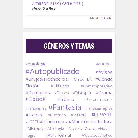
Amazon KDP (Parte final)
Hace 2 años
Mostrar todo
GÉNEROS Y TEMAS
¤Antología
¤ArtBook
¤Autopublicado
¤Avisos
¤Brujas/Hechiceros
¤Ciencia
¤Chick Lit
Ficción
¤Clásicos
¤Contemporáneo
¤Demonios
¤Drama
¤Distopía
¤Dioses
¤Ebook
¤Erótico
¤Extraterrestres
¤Fantasía
¤Fantasmas
¤Fantasía épica
¤Juvenil
¤Hadas
¤Infantil
¤Histórico
¤Licántropos
¤Maratón de lectura
¤LGBTI
¤Misterio
¤Novela Corta
¤Mitología
¤Novela
¤Paranormal
negra
¤Postapocaliptico