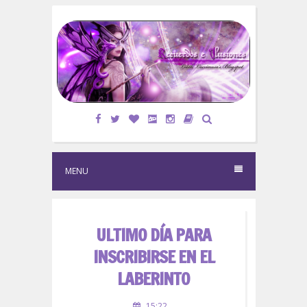
S
k
i
p
t
o
c
o
n
t
e
MENU
n
t
ULTIMO DÍA PARA
INSCRIBIRSE EN EL
LABERINTO
15:22