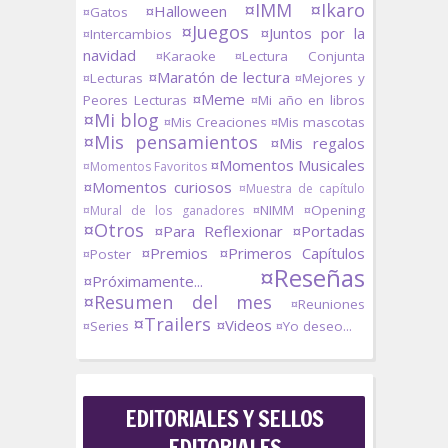
¤IMM
¤Ikaro
¤Halloween
¤Gatos
¤Juegos
¤Juntos por la
¤Intercambios
navidad
¤Karaoke
¤Lectura Conjunta
¤Maratón de lectura
¤Lecturas
¤Mejores y
¤Meme
Peores Lecturas
¤Mi año en libros
¤Mi blog
¤Mis Creaciones
¤Mis mascotas
¤Mis pensamientos
¤Mis regalos
¤Momentos Musicales
¤Momentos Favoritos
¤Momentos curiosos
¤Muestra de capítulo
¤NIMM
¤Opening
¤Mural de los ganadores
¤Otros
¤Para Reflexionar
¤Portadas
¤Premios
¤Primeros Capítulos
¤Poster
¤Reseñas
¤Próximamente...
¤Resumen del mes
¤Reuniones
¤Trailers
¤Videos
¤Series
¤Yo deseo...
EDITORIALES Y SELLOS
EDITORIALES