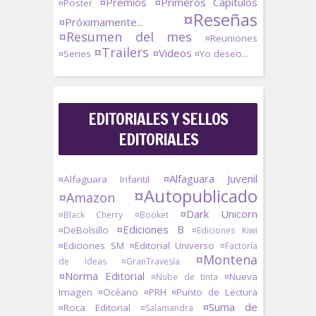
¤Premios
¤Primeros Capítulos
¤Poster
¤Reseñas
¤Próximamente...
¤Resumen del mes
¤Reuniones
¤Trailers
¤Videos
¤Series
¤Yo deseo...
EDITORIALES Y SELLOS
EDITORIALES
¤Alfaguara Juvenil
¤Alfaguara Infantil
¤Autopublicado
¤Amazon
¤Dark Unicorn
¤Black Cherry
¤Booket
¤Ediciones B
¤DeBolsillo
¤Ediciones Kiwi
¤Ediciones SM
¤Editorial Universo
¤Factoría
¤Montena
de Ideas
¤GranTravesía
¤Norma Editorial
¤Nueva
¤Nube de tinta
Imagen
¤Océano
¤PRH
¤Punto de Lectura
¤Suma de
¤Roca Editorial
¤Salamandra