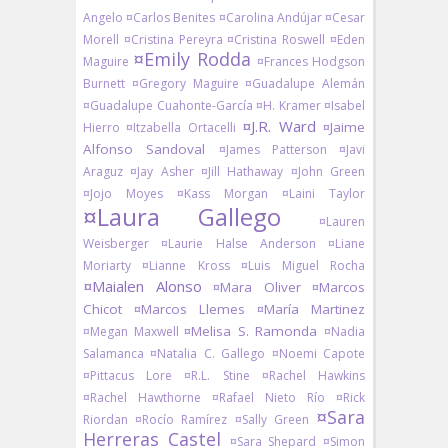
Angelo
¤Carlos Benites
¤Carolina Andújar
¤Cesar
Morell
¤Cristina Pereyra
¤Cristina Roswell
¤Eden
¤Emily Rodda
Maguire
¤Frances Hodgson
Burnett
¤Gregory Maguire
¤Guadalupe Alemán
¤Guadalupe Cuahonte-García
¤H. Kramer
¤Isabel
¤J.R. Ward
¤Jaime
Hierro
¤Itzabella Ortacelli
Alfonso Sandoval
¤James Patterson
¤Javi
Araguz
¤Jay Asher
¤Jill Hathaway
¤John Green
¤Jojo Moyes
¤Kass Morgan
¤Laini Taylor
¤Laura Gallego
¤Lauren
Weisberger
¤Laurie Halse Anderson
¤Liane
Moriarty
¤Lianne Kross
¤Luis Miguel Rocha
¤Maialen Alonso
¤Mara Oliver
¤Marcos
Chicot
¤Marcos Llemes
¤María Martinez
¤Melisa S. Ramonda
¤Megan Maxwell
¤Nadia
Salamanca
¤Natalia C. Gallego
¤Noemi Capote
¤Pittacus Lore
¤R.L. Stine
¤Rachel Hawkins
¤Rachel Hawthorne
¤Rafael Nieto Río
¤Rick
¤Sara
Riordan
¤Rocío Ramírez
¤Sally Green
Herreras Castel
¤Sara Shepard
¤Simon