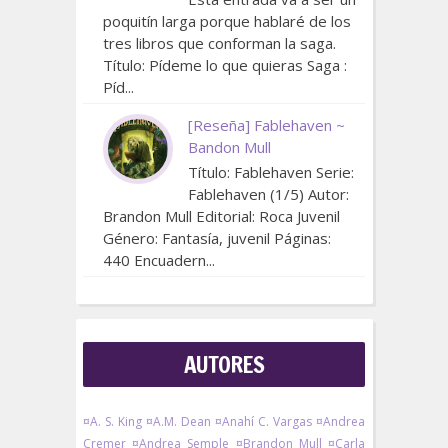
poquitín larga porque hablaré de los
tres libros que conforman la saga.
Título: Pídeme lo que quieras Saga :
Píd...
[Reseña] Fablehaven ~
Bandon Mull
Título: Fablehaven Serie:
Fablehaven (1/5) Autor:
Brandon Mull Editorial: Roca Juvenil
Género: Fantasía, juvenil Páginas:
440 Encuadern...
AUTORES
¤A. S. King
¤A.M. Dean
¤Anahí C. Vargas
¤Andrea
Cremer
¤Andrea Semple
¤Brandon Mull
¤Carla