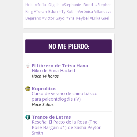
Holt
¤Sofía Olguín
¤Stephanie Bond
¤Stephen
¤Terah Edun
King
¤Ty Roth
¤Verónica Villanueva
¤Yra Reybel
Bejarano
¤Victor Gayol
¤Érika Gael
NO ME PIERDO:
El Librero de Tetsu Hana
Niko de Anna Hackett
Hace 14 horas
Koprolitos
Curso de verano de chino básico
para paleontólog@s (IV)
Hace 3 días
Trance de Letras
Reseña: El Pacto de la Rosa (The
Rose Bargain #1) de Sasha Peyton
Smith