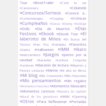
Tour
¤BookTrailer
¤C'est la vie
¤Celuloide
¤Cancionero
¤Concursos/Sorteos
¤Conoce a...
¤Crónicas
¤Cortometrajes
¤Cosplay
¤Cumpleaños
¤Danza
¤Disney
¤Doblaje
¤Días
¤Dollz
¤Día de Muertos
Festivos
¤Ebook
¤El
¤Ebook Tour
laberinto de Minos
¤En busca del
¤Favoritos
Tesoro
¤Fan Fics
¤Fandubs
¤IMM
¤Ikaro
¤Halloween
¤Gatos
¤Juegos
¤Juntos por la
¤Intercambios
navidad
¤Karaoke
¤Lectura Conjunta
¤Maratón de lectura
¤Lecturas
¤Mejores y
¤Meme
Peores Lecturas
¤Mi año en libros
¤Mi blog
¤Mis Creaciones
¤Mis mascotas
¤Mis pensamientos
¤Mis regalos
¤Momentos Musicales
¤Momentos Favoritos
¤Momentos curiosos
¤Muestra de capítulo
¤NIMM
¤Opening
¤Mural de los ganadores
¤Otros
¤Para Reflexionar
¤Portadas