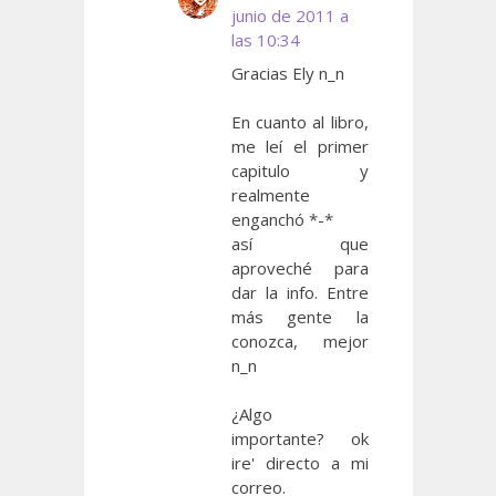
junio de 2011 a
las 10:34
Gracias Ely n_n
En cuanto al libro,
me leí el primer
capitulo y
realmente
enganchó *-*
así que
aproveché para
dar la info. Entre
más gente la
conozca, mejor
n_n
¿Algo
importante? ok
ire' directo a mi
correo.