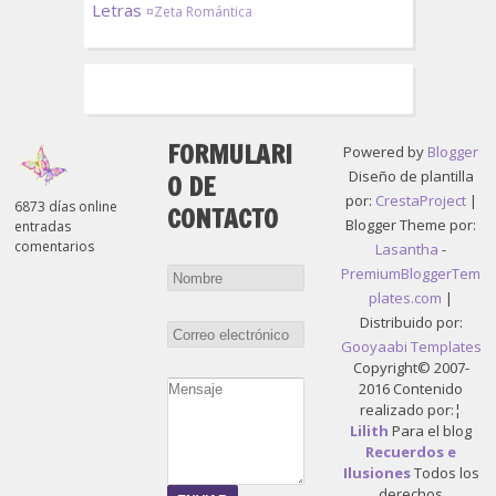
Letras
¤Zeta Romántica
FORMULARI
Powered by
Blogger
Diseño de plantilla
O DE
por:
CrestaProject
|
6873 días online
CONTACTO
Blogger Theme por:
entradas
comentarios
Lasantha
-
PremiumBloggerTem
plates.com
|
Distribuido por:
Gooyaabi Templates
Copyright© 2007-
2016 Contenido
realizado por:¦
Lilith
Para el blog
Recuerdos e
Ilusiones
Todos los
derechos