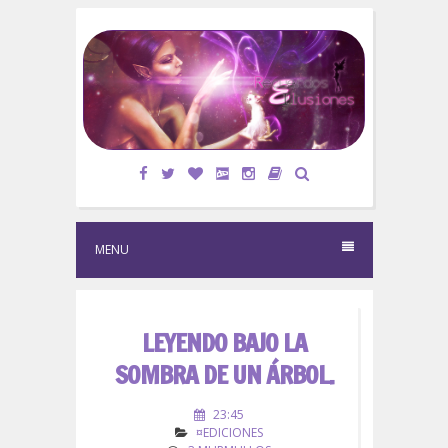
S
k
i
p
t
o
c
o
n
t
e
MENU
n
t
LEYENDO BAJO LA
SOMBRA DE UN ÁRBOL.
23:45
¤EDICIONES