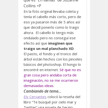
que es “En llamas” de Suzanne
Collins =P
En la foto original llevaba coleta y
tenía el cabello más corto, pero de
eso ya pasaron más de 5 años así
que decidí ponerlo como lo traigo
ahora. El cabello lo tengo más
ondulado pero no conseguí ese
efecto así que
imaginen que
traigo un mal planchado XD
El pasto, el fondo y el tronco del
árbol están hechos con los pinceles
básicos del photoshop. El hongo lo
encontré en internet.
Sé que no es
gran cosa pero andaba corta de
imaginación, no se me ocurrieron
demasiadas ideas
.
Cambiando de tema…
Ely Cervantes
colocó la reseña del
libro “Te busqué por cielo mar y
Twitter” una novela de Sergio