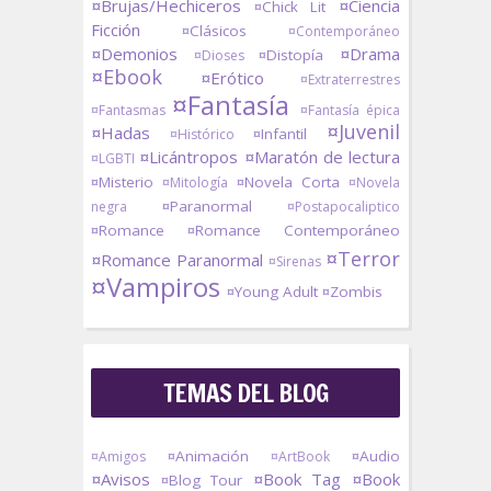
¤Brujas/Hechiceros
¤Ciencia
¤Chick Lit
Ficción
¤Clásicos
¤Contemporáneo
¤Demonios
¤Drama
¤Distopía
¤Dioses
¤Ebook
¤Erótico
¤Extraterrestres
¤Fantasía
¤Fantasmas
¤Fantasía épica
¤Juvenil
¤Hadas
¤Infantil
¤Histórico
¤Licántropos
¤Maratón de lectura
¤LGBTI
¤Misterio
¤Novela Corta
¤Mitología
¤Novela
¤Paranormal
negra
¤Postapocaliptico
¤Romance
¤Romance Contemporáneo
¤Terror
¤Romance Paranormal
¤Sirenas
¤Vampiros
¤Young Adult
¤Zombis
TEMAS DEL BLOG
¤Animación
¤Audio
¤Amigos
¤ArtBook
¤Avisos
¤Book Tag
¤Book
¤Blog Tour