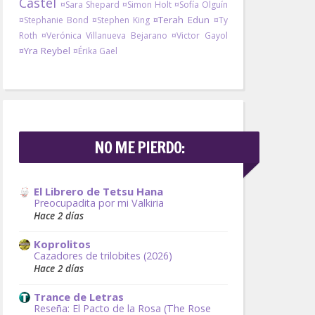
Castel
¤Sara Shepard
¤Simon Holt
¤Sofía Olguín
¤Terah Edun
¤Stephanie Bond
¤Stephen King
¤Ty
Roth
¤Verónica Villanueva Bejarano
¤Victor Gayol
¤Yra Reybel
¤Érika Gael
NO ME PIERDO:
El Librero de Tetsu Hana
Preocupadita por mi Valkiria
Hace 2 días
Koprolitos
Cazadores de trilobites (2026)
Hace 2 días
Trance de Letras
Reseña: El Pacto de la Rosa (The Rose