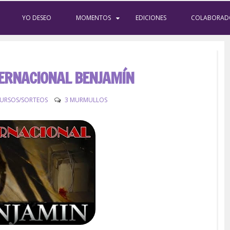
YO DESEO
MOMENTOS
EDICIONES
COLABORAD
ERNACIONAL BENJAMÍN
URSOS/SORTEOS
3 MURMULLOS