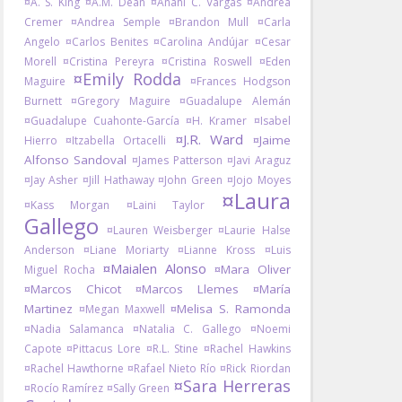
¤A. S. King
¤A.M. Dean
¤Anahí C. Vargas
¤Andrea
Cremer
¤Andrea Semple
¤Brandon Mull
¤Carla
Angelo
¤Carlos Benites
¤Carolina Andújar
¤Cesar
Morell
¤Cristina Pereyra
¤Cristina Roswell
¤Eden
¤Emily Rodda
Maguire
¤Frances Hodgson
Burnett
¤Gregory Maguire
¤Guadalupe Alemán
¤Guadalupe Cuahonte-García
¤H. Kramer
¤Isabel
¤J.R. Ward
¤Jaime
Hierro
¤Itzabella Ortacelli
Alfonso Sandoval
¤James Patterson
¤Javi Araguz
¤Jay Asher
¤Jill Hathaway
¤John Green
¤Jojo Moyes
¤Laura
¤Kass Morgan
¤Laini Taylor
Gallego
¤Lauren Weisberger
¤Laurie Halse
Anderson
¤Liane Moriarty
¤Lianne Kross
¤Luis
¤Maialen Alonso
¤Mara Oliver
Miguel Rocha
¤Marcos Chicot
¤Marcos Llemes
¤María
Martinez
¤Melisa S. Ramonda
¤Megan Maxwell
¤Nadia Salamanca
¤Natalia C. Gallego
¤Noemi
Capote
¤Pittacus Lore
¤R.L. Stine
¤Rachel Hawkins
¤Rachel Hawthorne
¤Rafael Nieto Río
¤Rick Riordan
¤Sara Herreras
¤Rocío Ramírez
¤Sally Green