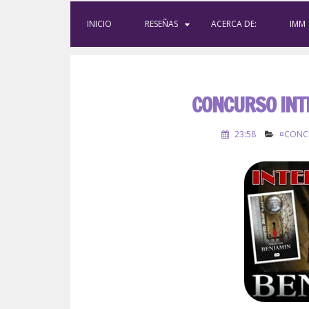
INICIO
RESEÑAS
ACERCA DE:
IMM
CONCURSO INT
23:58
¤CONC