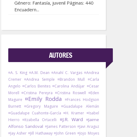
Género: Fantasía, juvenil Páginas: 440
Encuadern...
AUTORES
¤A. S. King
¤A.M. Dean
¤Anahí C. Vargas
¤Andrea
Cremer
¤Andrea Semple
¤Brandon Mull
¤Carla
Angelo
¤Carlos Benites
¤Carolina Andújar
¤Cesar
Morell
¤Cristina Pereyra
¤Cristina Roswell
¤Eden
¤Emily Rodda
Maguire
¤Frances Hodgson
Burnett
¤Gregory Maguire
¤Guadalupe Alemán
¤Guadalupe Cuahonte-García
¤H. Kramer
¤Isabel
¤J.R. Ward
¤Jaime
Hierro
¤Itzabella Ortacelli
Alfonso Sandoval
¤James Patterson
¤Javi Araguz
¤Jay Asher
¤Jill Hathaway
¤John Green
¤Jojo Moyes