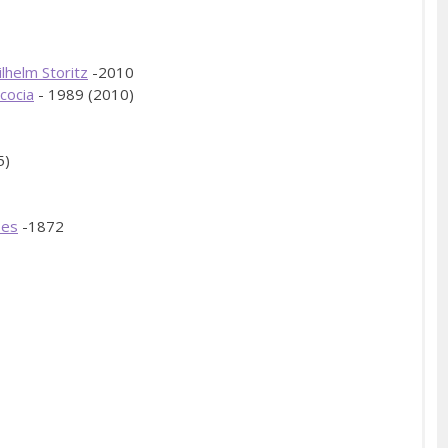
ilhelm Storitz
-2010
scocia
- 1989 (2010)
5)
ses
-1872