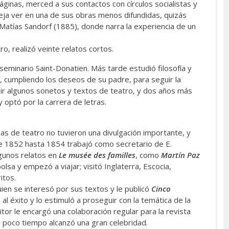
ginas, merced a sus contactos con círculos socialistas y
deja ver en una de sus obras menos difundidas, quizás
 Matías Sandorf (1885), donde narra la experiencia de un
, realizó veinte relatos cortos.
eminario Saint-Donatien. Más tarde estudió filosofía y
ís, cumpliendo los deseos de su padre, para seguir la
ir algunos sonetos y textos de teatro, y dos años más
 optó por la carrera de letras.
piezas de teatro no tuvieron una divulgación importante, y
de 1852 hasta 1854 trabajó como secretario de E.
lgunos relatos en
Le musée des familles
, como
Martín Paz
lsa y empezó a viajar; visitó Inglaterra, Escocia,
itos.
ien se interesó por sus textos y le publicó
Cinco
al éxito y lo estimuló a proseguir con la temática de la
tor le encargó una colaboración regular para la revista
n poco tiempo alcanzó una gran celebridad.