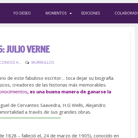
YO DESEO
MOMENTOS
EDICIONES
COLABORAD
5: JULIO VERNE
CONOCE A...
MURMULLOS
io de este fabuloso escritor… toca dejar su biografía.
sicos, creadores de las historias más memorables.
onocimientos
, es una buena manera de ganarse la
iguel de Cervantes Saavedra, H.G Wells, Alejandro
inmortalidad a través de sus grandes obras.
de 1828 – falleció el, 24 de marzo de 1905), conocido en