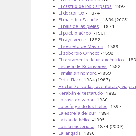
El castillo de los Cárpatos
-1892
El doctor Ox
- 1874
El maestro Zacarías
-1854 (2008)
El país de las pieles
- 1874
El pueblo aéreo
-1901
El rayo verde
-1882
El secreto de Maston
- 1889
El soberbio Orinoco
-1898
El testamento de un excéntrico
- 18
Escuela de Robinsones
-1882
Familia sin nombre
-1889
Frritt-Flacc
-1884 (1987)
Héctor Servadac, aventuras y viajes 
Kerabán el testarudo
-1883
La casa de vapor
-1880
La esfinge de los hielos
-1897
La estrella del sur
-1884
La isla de hélice
-1895
La isla misteriosa
-1874 (2009)
La jangada
-1880