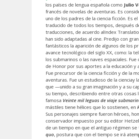
los países de lengua española
como
Julio 
francés de novelas de aventuras. Es conside
uno de los padres de la ciencia ficción. Es 
traducido de todos los tiempos, después de
traducciones, de acuerdo alIndex Translati
han sido adaptadas al cine. Predijo con gran
fantásticos la aparición de algunos de los 
avance tecnológico del siglo XX, como: la tel
los submarinos o las naves espaciales. Fue
de Honor por sus aportes a la educación y a 
Fue precursor de la ciencia ficción y de la 
aventuras. Fue un estudioso de la cienciay l
que —unido a su gran imaginación y a su cap
su tiempo, describiendo entre otras cosas 
famosa
Veinte mil leguas de viaje submari
mástiles tiene hélices que lo sostienen, en
Sus personajes siempre fueron héroes, homb
conservador impuesto por su editor Hetzel 
de un tiempo en que el antiguo régimen se t
quo
, postura que con el tiempo se irá ate