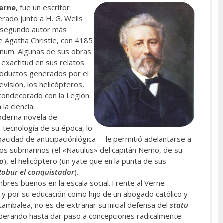
Verne
, fue un escritor
rado junto a H. G. Wells
el segundo autor más
 Agatha Christie, con 4185
onum. Algunas de sus obras
 exactitud en sus relatos
productos generados por el
evisión, los helicópteros,
 condecorado con la Legión
la ciencia.
moderna novela de
a tecnología de su época, lo
acidad de anticipaciónlógica— le permitió adelantarse a
los submarinos (el «Nautilus» del capitán Nemo, de su
no
), el helicóptero (un yate que en la punta de sus
Robur el conquistador
).
res buenos en la escala social. Frente al Verne
y por su educación como hijo de un abogado católico y
ambalea, no es de extrañar su inicial defensa del
statu
mperando hasta dar paso a concepciones radicalmente