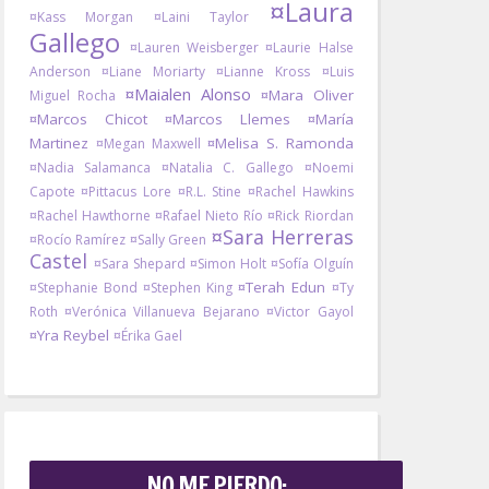
¤Laura
¤Kass Morgan
¤Laini Taylor
Gallego
¤Lauren Weisberger
¤Laurie Halse
Anderson
¤Liane Moriarty
¤Lianne Kross
¤Luis
¤Maialen Alonso
¤Mara Oliver
Miguel Rocha
¤Marcos Chicot
¤Marcos Llemes
¤María
Martinez
¤Melisa S. Ramonda
¤Megan Maxwell
¤Nadia Salamanca
¤Natalia C. Gallego
¤Noemi
Capote
¤Pittacus Lore
¤R.L. Stine
¤Rachel Hawkins
¤Rachel Hawthorne
¤Rafael Nieto Río
¤Rick Riordan
¤Sara Herreras
¤Rocío Ramírez
¤Sally Green
Castel
¤Sara Shepard
¤Simon Holt
¤Sofía Olguín
¤Terah Edun
¤Stephanie Bond
¤Stephen King
¤Ty
Roth
¤Verónica Villanueva Bejarano
¤Victor Gayol
¤Yra Reybel
¤Érika Gael
NO ME PIERDO: