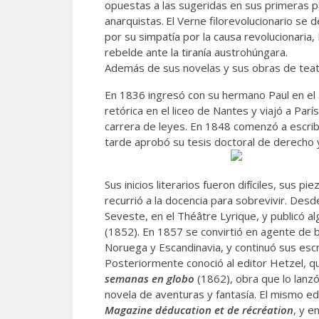
opuestas a las sugeridas en sus primeras pá
anarquistas.
El Verne filorevolucionario se 
por su simpatía por la causa revolucionaria,
rebelde ante la tiranía austrohúngara.
Además de sus novelas y sus obras de teatro
En 1836 ingresó con su hermano Paul en el s
retórica en el liceo de Nantes y viajó a Par
carrera de leyes. En 1848 comenzó a escrib
tarde aprobó su tesis doctoral de derecho y
Sus inicios literarios fueron difíciles, sus 
recurrió a la docencia para sobrevivir. Des
Seveste, en el Théâtre Lyrique, y publicó a
(1852). En 1857 se convirtió en agente de bo
Noruega y Escandinavia, y continuó sus escr
Posteriormente conoció al editor Hetzel, qu
semanas en globo
(1862), obra que lo lanzó 
novela de aventuras y fantasía. El mismo edi
Magazine déducation et de récréation
, y e