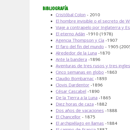
BIBLIOGRAFÍA
Cristóbal Colon
- 2010
El hombre invisible o el secreto de W
Viaje a contrapelo por Inglaterra y E
El eterno Adán
-1910 (1978)
Agencia Thompson y Cía
-1907
El faro del fin del mundo
- 1905 (200
Alrededor de la Luna
-1870
Ante la bandera
-1896
Aventuras de tres rusos y tres ingle
Cinco semanas en globo
-1863
Claudio Bombarnac
-1893
Clovis Dardentor
-1896
César Cascabel
-1890
De la Tierra a la Luna
-1865
Diez horas de caza
-1882
Dos años de vacaciones
-1888
El Chancellor
- 1875
El archipiélago en llamas
-1884
El camino de Francia
1887