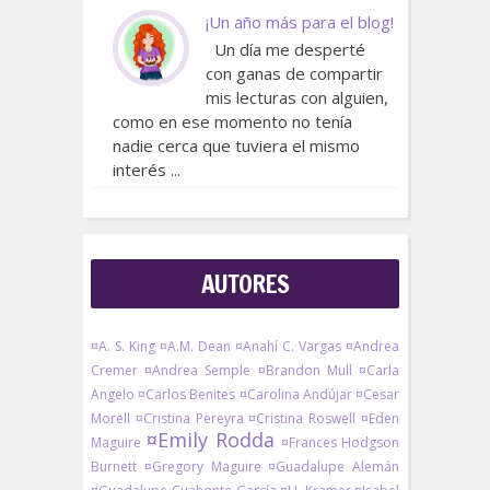
¡Un año más para el blog!
Un día me desperté
con ganas de compartir
mis lecturas con alguien,
como en ese momento no tenía
nadie cerca que tuviera el mismo
interés ...
AUTORES
¤A. S. King
¤A.M. Dean
¤Anahí C. Vargas
¤Andrea
Cremer
¤Andrea Semple
¤Brandon Mull
¤Carla
Angelo
¤Carlos Benites
¤Carolina Andújar
¤Cesar
Morell
¤Cristina Pereyra
¤Cristina Roswell
¤Eden
¤Emily Rodda
Maguire
¤Frances Hodgson
Burnett
¤Gregory Maguire
¤Guadalupe Alemán