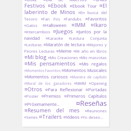
Festivos
¤Ebook
¤El
¤Ebook Tour
laberinto de Minos
¤En busca del
¤Favoritos
Tesoro
¤Fan Fics
¤Fandubs
¤IMM
¤Ikaro
¤Halloween
¤Gatos
¤Juegos
¤Juntos por la
¤Intercambios
navidad
¤Karaoke
¤Lectura Conjunta
¤Maratón de lectura
¤Lecturas
¤Mejores y
¤Meme
Peores Lecturas
¤Mi año en libros
¤Mi blog
¤Mis Creaciones
¤Mis mascotas
¤Mis pensamientos
¤Mis regalos
¤Momentos Musicales
¤Momentos Favoritos
¤Momentos curiosos
¤Muestra de capítulo
¤NIMM
¤Opening
¤Mural de los ganadores
¤Otros
¤Para Reflexionar
¤Portadas
¤Premios
¤Primeros Capítulos
¤Poster
¤Reseñas
¤Próximamente...
¤Resumen del mes
¤Reuniones
¤Trailers
¤Videos
¤Series
¤Yo deseo...