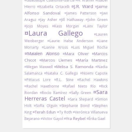
¤Guadalupe Cuahonte-García
¤H. Kramer
¤Isabel
¤J.R. Ward
¤Jaime
Hierro
¤Itzabella Ortacelli
Alfonso Sandoval
¤James Patterson
¤Javi
Araguz
¤Jay Asher
¤Jill Hathaway
¤John Green
¤Jojo Moyes
¤Kass Morgan
¤Laini Taylor
¤Laura Gallego
¤Lauren
Weisberger
¤Laurie Halse Anderson
¤Liane
Moriarty
¤Lianne Kross
¤Luis Miguel Rocha
¤Maialen Alonso
¤Mara Oliver
¤Marcos
Chicot
¤Marcos Llemes
¤María Martinez
¤Melisa S. Ramonda
¤Megan Maxwell
¤Nadia
Salamanca
¤Natalia C. Gallego
¤Noemi Capote
¤Pittacus Lore
¤R.L. Stine
¤Rachel Hawkins
¤Rachel Hawthorne
¤Rafael Nieto Río
¤Rick
¤Sara
Riordan
¤Rocío Ramírez
¤Sally Green
Herreras Castel
¤Sara Shepard
¤Simon
Holt
¤Sofía Olguín
¤Stephanie Bond
¤Stephen
¤Terah Edun
King
¤Ty Roth
¤Verónica Villanueva
¤Yra Reybel
Bejarano
¤Victor Gayol
¤Érika Gael