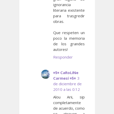
ignorancia
literaria existente
para trasgredir
obras.
Que respeten un
poco la memoria
de los grandes
autores!
Responder
¤§¤ CaRoLiNe
Carmesí ¤§¤
3
de diciembre de
2010 a las 0:12
Alou Arii, sip
completamente
de acuerdo, como
se atreven a