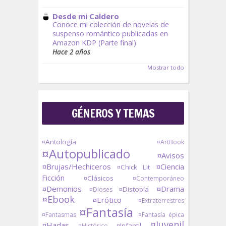
Desde mi Caldero
Conoce mi colección de novelas de
suspenso romántico publicadas en
Amazon KDP (Parte final)
Hace 2 años
Mostrar todo
GÉNEROS Y TEMAS
¤Antología
¤ArtBook
¤Autopublicado
¤Avisos
¤Brujas/Hechiceros
¤Ciencia
¤Chick Lit
Ficción
¤Clásicos
¤Contemporáneo
¤Demonios
¤Drama
¤Distopía
¤Dioses
¤Ebook
¤Erótico
¤Extraterrestres
¤Fantasía
¤Fantasmas
¤Fantasía épica
¤Juvenil
¤Hadas
¤Infantil
¤Histórico