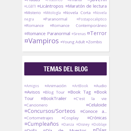
¤Licántropos
¤Maratón de lectura
¤LGBTI
¤Misterio
¤Novela Corta
¤Mitología
¤Novela
¤Paranormal
negra
¤Postapocaliptico
¤Romance
¤Romance Contemporáneo
¤Terror
¤Romance Paranormal
¤Sirenas
¤Vampiros
¤Young Adult
¤Zombis
TEMAS DEL BLOG
¤Animación
¤Audio
¤Amigos
¤ArtBook
¤Avisos
¤Book Tag
¤Book
¤Blog Tour
Tour
¤BookTrailer
¤C'est la vie
¤Celuloide
¤Cancionero
¤Concursos/Sorteos
¤Conoce a...
¤Crónicas
¤Cortometrajes
¤Cosplay
¤Cumpleaños
¤Danza
¤Disney
¤Doblaje
¤Días
¤Dollz
¤Día de Muertos