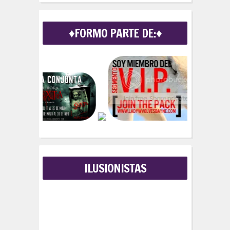
a
r
c
♦FORMO PARTE DE:♦
h
f
o
r
:
ILUSIONISTAS