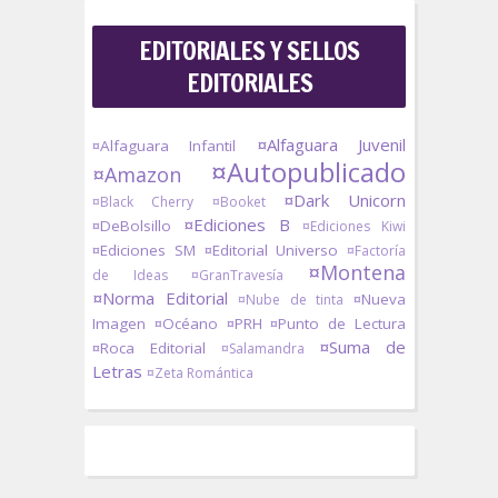
EDITORIALES Y SELLOS
EDITORIALES
¤Alfaguara Juvenil
¤Alfaguara Infantil
¤Autopublicado
¤Amazon
¤Dark Unicorn
¤Black Cherry
¤Booket
¤Ediciones B
¤DeBolsillo
¤Ediciones Kiwi
¤Ediciones SM
¤Editorial Universo
¤Factoría
¤Montena
de Ideas
¤GranTravesía
¤Norma Editorial
¤Nueva
¤Nube de tinta
Imagen
¤Océano
¤PRH
¤Punto de Lectura
¤Suma de
¤Roca Editorial
¤Salamandra
Letras
¤Zeta Romántica