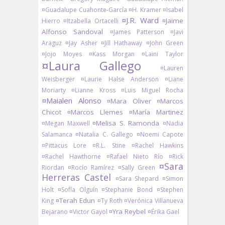
¤Guadalupe Cuahonte-García
¤H. Kramer
¤Isabel
¤J.R. Ward
¤Jaime
Hierro
¤Itzabella Ortacelli
Alfonso Sandoval
¤James Patterson
¤Javi
Araguz
¤Jay Asher
¤Jill Hathaway
¤John Green
¤Jojo Moyes
¤Kass Morgan
¤Laini Taylor
¤Laura Gallego
¤Lauren
Weisberger
¤Laurie Halse Anderson
¤Liane
Moriarty
¤Lianne Kross
¤Luis Miguel Rocha
¤Maialen Alonso
¤Mara Oliver
¤Marcos
Chicot
¤Marcos Llemes
¤María Martinez
¤Melisa S. Ramonda
¤Megan Maxwell
¤Nadia
Salamanca
¤Natalia C. Gallego
¤Noemi Capote
¤Pittacus Lore
¤R.L. Stine
¤Rachel Hawkins
¤Rachel Hawthorne
¤Rafael Nieto Río
¤Rick
¤Sara
Riordan
¤Rocío Ramírez
¤Sally Green
Herreras Castel
¤Sara Shepard
¤Simon
Holt
¤Sofía Olguín
¤Stephanie Bond
¤Stephen
¤Terah Edun
King
¤Ty Roth
¤Verónica Villanueva
¤Yra Reybel
Bejarano
¤Victor Gayol
¤Érika Gael