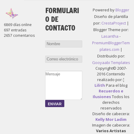
FORMULARI
Powered by
Blogger
Diseño de plantilla
O DE
por:
CrestaProject
|
6869 días online
CONTACTO
Blogger Theme por:
697 entradas
2657 comentarios
Lasantha
-
PremiumBloggerTem
plates.com
|
Distribuido por:
Gooyaabi Templates
Copyright© 2007-
2016 Contenido
realizado por:¦
Lilith
Para el blog
Recuerdos e
Ilusiones
Todos los
derechos
reservados
Diseño de cabecera:
Kelly Mor Ladim
Imagen de cabecera:
Varios Artistas