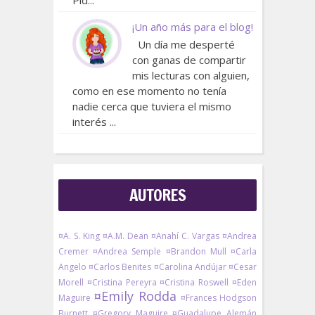
Píd...
¡Un año más para el blog!
Un día me desperté
con ganas de compartir
mis lecturas con alguien,
como en ese momento no tenía
nadie cerca que tuviera el mismo
interés ...
AUTORES
¤A. S. King
¤A.M. Dean
¤Anahí C. Vargas
¤Andrea
Cremer
¤Andrea Semple
¤Brandon Mull
¤Carla
Angelo
¤Carlos Benites
¤Carolina Andújar
¤Cesar
Morell
¤Cristina Pereyra
¤Cristina Roswell
¤Eden
¤Emily Rodda
Maguire
¤Frances Hodgson
Burnett
¤Gregory Maguire
¤Guadalupe Alemán