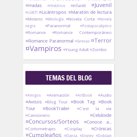
¤Juvenil
¤Hadas
¤Infantil
¤Histórico
¤Licántropos
¤Maratón de lectura
¤LGBTI
¤Misterio
¤Novela Corta
¤Mitología
¤Novela
¤Paranormal
negra
¤Postapocaliptico
¤Romance
¤Romance Contemporáneo
¤Terror
¤Romance Paranormal
¤Sirenas
¤Vampiros
¤Young Adult
¤Zombis
TEMAS DEL BLOG
¤Animación
¤Audio
¤Amigos
¤ArtBook
¤Avisos
¤Book Tag
¤Book
¤Blog Tour
Tour
¤BookTrailer
¤C'est la vie
¤Celuloide
¤Cancionero
¤Concursos/Sorteos
¤Conoce a...
¤Crónicas
¤Cortometrajes
¤Cosplay
¤Cumpleaños
¤Danza
¤Disney
¤Doblaje