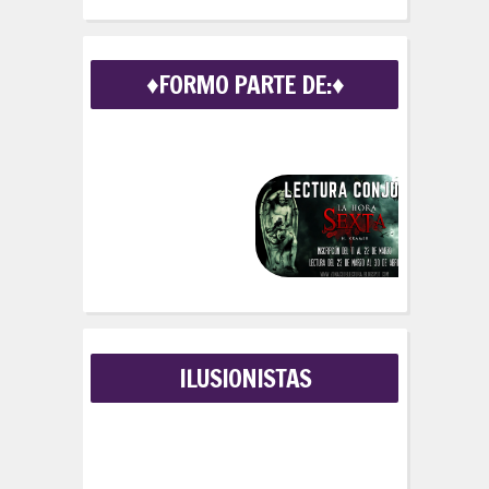
a
r
c
♦FORMO PARTE DE:♦
h
f
o
r
:
ILUSIONISTAS