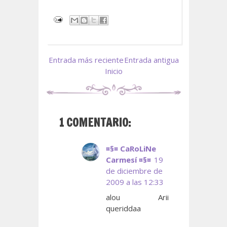
Entrada más reciente
Entrada antigua
Inicio
1 COMENTARIO:
¤§¤ CaRoLiNe
Carmesí ¤§¤
19
de diciembre de
2009 a las 12:33
alou Arii
queriddaa