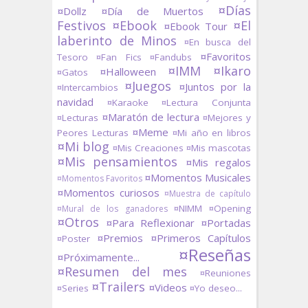
¤Días
¤Dollz
¤Día de Muertos
Festivos
¤Ebook
¤El
¤Ebook Tour
laberinto de Minos
¤En busca del
¤Favoritos
Tesoro
¤Fan Fics
¤Fandubs
¤IMM
¤Ikaro
¤Halloween
¤Gatos
¤Juegos
¤Juntos por la
¤Intercambios
navidad
¤Karaoke
¤Lectura Conjunta
¤Maratón de lectura
¤Lecturas
¤Mejores y
¤Meme
Peores Lecturas
¤Mi año en libros
¤Mi blog
¤Mis Creaciones
¤Mis mascotas
¤Mis pensamientos
¤Mis regalos
¤Momentos Musicales
¤Momentos Favoritos
¤Momentos curiosos
¤Muestra de capítulo
¤NIMM
¤Opening
¤Mural de los ganadores
¤Otros
¤Para Reflexionar
¤Portadas
¤Premios
¤Primeros Capítulos
¤Poster
¤Reseñas
¤Próximamente...
¤Resumen del mes
¤Reuniones
¤Trailers
¤Videos
¤Series
¤Yo deseo...