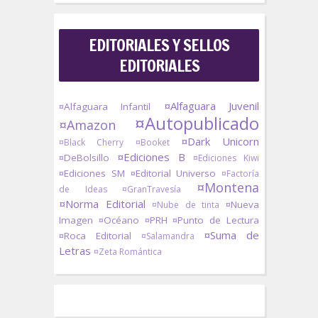
EDITORIALES Y SELLOS
EDITORIALES
¤Alfaguara Juvenil
¤Alfaguara Infantil
¤Autopublicado
¤Amazon
¤Dark Unicorn
¤Black Cherry
¤Booket
¤Ediciones B
¤DeBolsillo
¤Ediciones Kiwi
¤Ediciones SM
¤Editorial Universo
¤Factoría
¤Montena
de Ideas
¤GranTravesía
¤Norma Editorial
¤Nueva
¤Nube de tinta
Imagen
¤Océano
¤PRH
¤Punto de Lectura
¤Suma de
¤Roca Editorial
¤Salamandra
Letras
¤Zeta Romántica