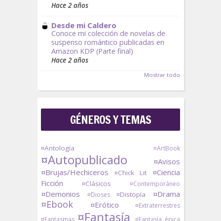
Hace 2 años
Desde mi Caldero
Conoce mi colección de novelas de
suspenso romántico publicadas en
Amazon KDP (Parte final)
Hace 2 años
Mostrar todo
GÉNEROS Y TEMAS
¤Antología
¤ArtBook
¤Autopublicado
¤Avisos
¤Brujas/Hechiceros
¤Ciencia
¤Chick Lit
Ficción
¤Clásicos
¤Contemporáneo
¤Demonios
¤Drama
¤Distopía
¤Dioses
¤Ebook
¤Erótico
¤Extraterrestres
¤Fantasía
¤Fantasmas
¤Fantasía épica