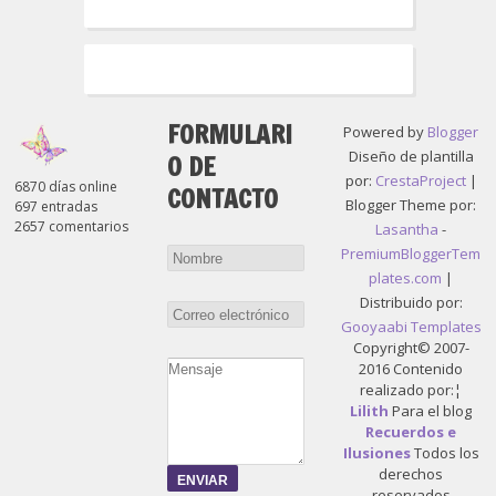
FORMULARI
Powered by
Blogger
Diseño de plantilla
O DE
por:
CrestaProject
|
6870 días online
CONTACTO
Blogger Theme por:
697 entradas
2657 comentarios
Lasantha
-
PremiumBloggerTem
plates.com
|
Distribuido por:
Gooyaabi Templates
Copyright© 2007-
2016 Contenido
realizado por:¦
Lilith
Para el blog
Recuerdos e
Ilusiones
Todos los
derechos
reservados