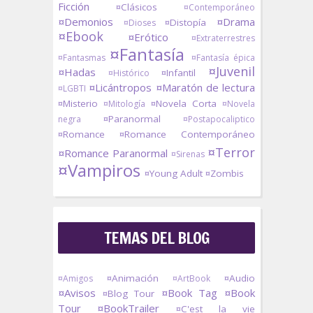
Ficción
¤Clásicos
¤Contemporáneo
¤Demonios
¤Drama
¤Distopía
¤Dioses
¤Ebook
¤Erótico
¤Extraterrestres
¤Fantasía
¤Fantasmas
¤Fantasía épica
¤Juvenil
¤Hadas
¤Infantil
¤Histórico
¤Licántropos
¤Maratón de lectura
¤LGBTI
¤Misterio
¤Novela Corta
¤Mitología
¤Novela
¤Paranormal
negra
¤Postapocaliptico
¤Romance
¤Romance Contemporáneo
¤Terror
¤Romance Paranormal
¤Sirenas
¤Vampiros
¤Young Adult
¤Zombis
TEMAS DEL BLOG
¤Animación
¤Audio
¤Amigos
¤ArtBook
¤Avisos
¤Book Tag
¤Book
¤Blog Tour
Tour
¤BookTrailer
¤C'est la vie