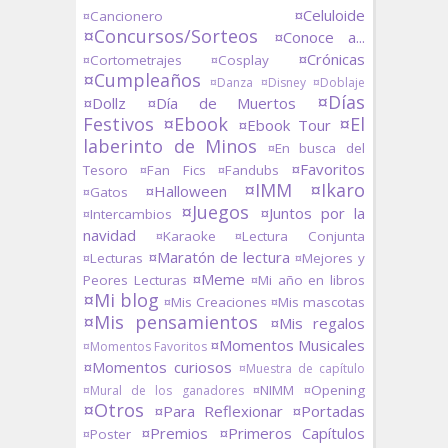
¤Celuloide
¤Cancionero
¤Concursos/Sorteos
¤Conoce a...
¤Crónicas
¤Cortometrajes
¤Cosplay
¤Cumpleaños
¤Danza
¤Disney
¤Doblaje
¤Días
¤Dollz
¤Día de Muertos
Festivos
¤Ebook
¤El
¤Ebook Tour
laberinto de Minos
¤En busca del
¤Favoritos
Tesoro
¤Fan Fics
¤Fandubs
¤IMM
¤Ikaro
¤Halloween
¤Gatos
¤Juegos
¤Juntos por la
¤Intercambios
navidad
¤Karaoke
¤Lectura Conjunta
¤Maratón de lectura
¤Lecturas
¤Mejores y
¤Meme
Peores Lecturas
¤Mi año en libros
¤Mi blog
¤Mis Creaciones
¤Mis mascotas
¤Mis pensamientos
¤Mis regalos
¤Momentos Musicales
¤Momentos Favoritos
¤Momentos curiosos
¤Muestra de capítulo
¤NIMM
¤Opening
¤Mural de los ganadores
¤Otros
¤Para Reflexionar
¤Portadas
¤Premios
¤Primeros Capítulos
¤Poster