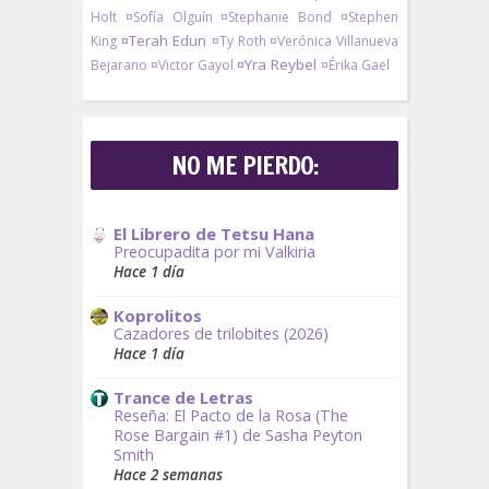
Holt
¤Sofía Olguín
¤Stephanie Bond
¤Stephen
¤Terah Edun
King
¤Ty Roth
¤Verónica Villanueva
¤Yra Reybel
Bejarano
¤Victor Gayol
¤Érika Gael
NO ME PIERDO:
El Librero de Tetsu Hana
Preocupadita por mi Valkiria
Hace 1 día
Koprolitos
Cazadores de trilobites (2026)
Hace 1 día
Trance de Letras
Reseña: El Pacto de la Rosa (The
Rose Bargain #1) de Sasha Peyton
Smith
Hace 2 semanas