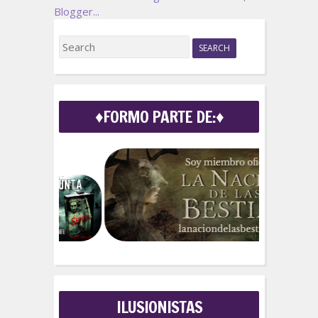
S
e
a
r
c
♦FORMO PARTE DE:♦
h
f
o
r
:
ILUSIONISTAS