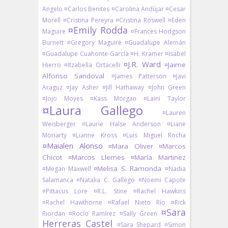
Angelo
¤Carlos Benites
¤Carolina Andújar
¤Cesar
Morell
¤Cristina Pereyra
¤Cristina Roswell
¤Eden
¤Emily Rodda
Maguire
¤Frances Hodgson
Burnett
¤Gregory Maguire
¤Guadalupe Alemán
¤Guadalupe Cuahonte-García
¤H. Kramer
¤Isabel
¤J.R. Ward
¤Jaime
Hierro
¤Itzabella Ortacelli
Alfonso Sandoval
¤James Patterson
¤Javi
Araguz
¤Jay Asher
¤Jill Hathaway
¤John Green
¤Jojo Moyes
¤Kass Morgan
¤Laini Taylor
¤Laura Gallego
¤Lauren
Weisberger
¤Laurie Halse Anderson
¤Liane
Moriarty
¤Lianne Kross
¤Luis Miguel Rocha
¤Maialen Alonso
¤Mara Oliver
¤Marcos
Chicot
¤Marcos Llemes
¤María Martinez
¤Melisa S. Ramonda
¤Megan Maxwell
¤Nadia
Salamanca
¤Natalia C. Gallego
¤Noemi Capote
¤Pittacus Lore
¤R.L. Stine
¤Rachel Hawkins
¤Rachel Hawthorne
¤Rafael Nieto Río
¤Rick
¤Sara
Riordan
¤Rocío Ramírez
¤Sally Green
Herreras Castel
¤Sara Shepard
¤Simon