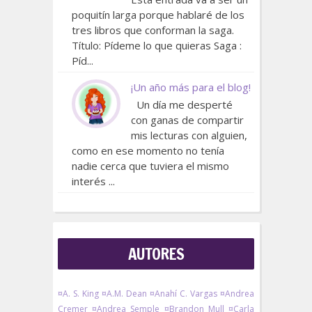
poquitín larga porque hablaré de los
tres libros que conforman la saga.
Título: Pídeme lo que quieras Saga :
Píd...
¡Un año más para el blog!
Un día me desperté
con ganas de compartir
mis lecturas con alguien,
como en ese momento no tenía
nadie cerca que tuviera el mismo
interés ...
AUTORES
¤A. S. King
¤A.M. Dean
¤Anahí C. Vargas
¤Andrea
Cremer
¤Andrea Semple
¤Brandon Mull
¤Carla