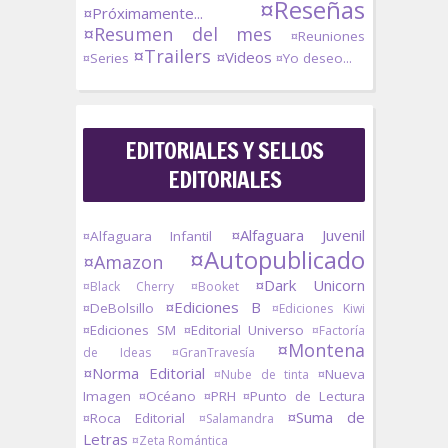
¤Reseñas
¤Próximamente...
¤Resumen del mes
¤Reuniones
¤Trailers
¤Videos
¤Series
¤Yo deseo...
EDITORIALES Y SELLOS
EDITORIALES
¤Alfaguara Juvenil
¤Alfaguara Infantil
¤Autopublicado
¤Amazon
¤Dark Unicorn
¤Black Cherry
¤Booket
¤Ediciones B
¤DeBolsillo
¤Ediciones Kiwi
¤Ediciones SM
¤Editorial Universo
¤Factoría
¤Montena
de Ideas
¤GranTravesía
¤Norma Editorial
¤Nueva
¤Nube de tinta
Imagen
¤Océano
¤PRH
¤Punto de Lectura
¤Suma de
¤Roca Editorial
¤Salamandra
Letras
¤Zeta Romántica