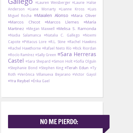
Gallego
¤Lauren Weisberger
¤Laurie Halse
Anderson
¤Liane Moriarty
¤Lianne Kross
¤Luis
¤Maialen Alonso
¤Mara Oliver
Miguel Rocha
¤Marcos Chicot
¤Marcos Llemes
¤María
Martinez
¤Melisa S. Ramonda
¤Megan Maxwell
¤Nadia Salamanca
¤Natalia C. Gallego
¤Noemi
Capote
¤Pittacus Lore
¤R.L. Stine
¤Rachel Hawkins
¤Rachel Hawthorne
¤Rafael Nieto Río
¤Rick Riordan
¤Sara Herreras
¤Rocío Ramírez
¤Sally Green
Castel
¤Sara Shepard
¤Simon Holt
¤Sofía Olguín
¤Terah Edun
¤Stephanie Bond
¤Stephen King
¤Ty
Roth
¤Verónica Villanueva Bejarano
¤Victor Gayol
¤Yra Reybel
¤Érika Gael
NO ME PIERDO: