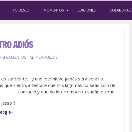
YO DESEO
MOMENTOS
EDICIONES
COLABORAD
TRO ADIÓS
 PENSAMIENTOS
MURMULLOS
 es suficiente… y uno definitivo jamás será sencillo.
zas que siento, intentaré que mis lágrimas no sean sólo de
consuelo y que no interrumpan tu sueño eterno.
 Jasso †
oogle+