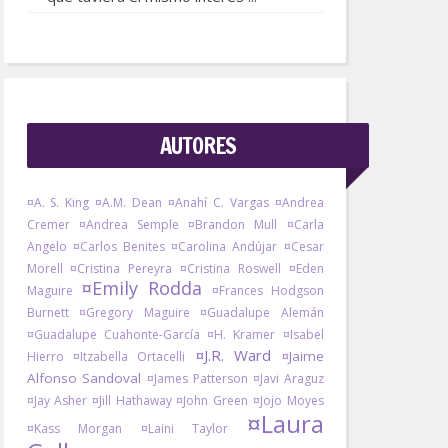
AUTORES
¤A. S. King
¤A.M. Dean
¤Anahí C. Vargas
¤Andrea
Cremer
¤Andrea Semple
¤Brandon Mull
¤Carla
Angelo
¤Carlos Benites
¤Carolina Andújar
¤Cesar
Morell
¤Cristina Pereyra
¤Cristina Roswell
¤Eden
¤Emily Rodda
Maguire
¤Frances Hodgson
Burnett
¤Gregory Maguire
¤Guadalupe Alemán
¤Guadalupe Cuahonte-García
¤H. Kramer
¤Isabel
¤J.R. Ward
¤Jaime
Hierro
¤Itzabella Ortacelli
Alfonso Sandoval
¤James Patterson
¤Javi Araguz
¤Jay Asher
¤Jill Hathaway
¤John Green
¤Jojo Moyes
¤Laura
¤Kass Morgan
¤Laini Taylor