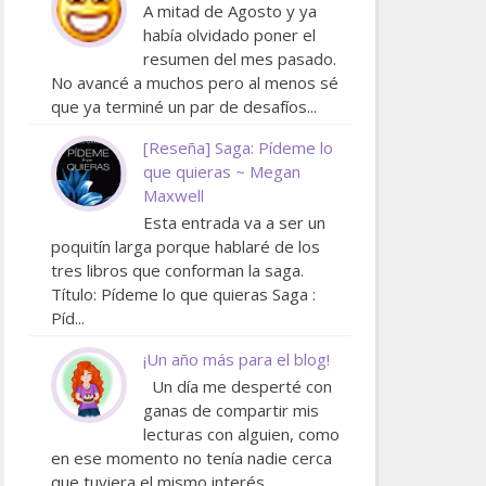
A mitad de Agosto y ya
había olvidado poner el
resumen del mes pasado.
No avancé a muchos pero al menos sé
que ya terminé un par de desafíos...
[Reseña] Saga: Pídeme lo
que quieras ~ Megan
Maxwell
Esta entrada va a ser un
poquitín larga porque hablaré de los
tres libros que conforman la saga.
Título: Pídeme lo que quieras Saga :
Píd...
¡Un año más para el blog!
Un día me desperté con
ganas de compartir mis
lecturas con alguien, como
en ese momento no tenía nadie cerca
que tuviera el mismo interés ...