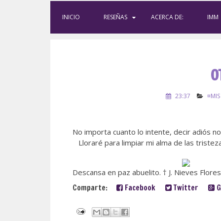
INICIO
RESEÑAS
ACERCA DE:
IMM
O
23:37
¤MIS
No importa cuanto lo intente, decir adiós no
Lloraré para limpiar mi alma de las triste
Descansa en paz abuelito. † J. Nieves Flores
Comparte:
Facebook
Twitter
G