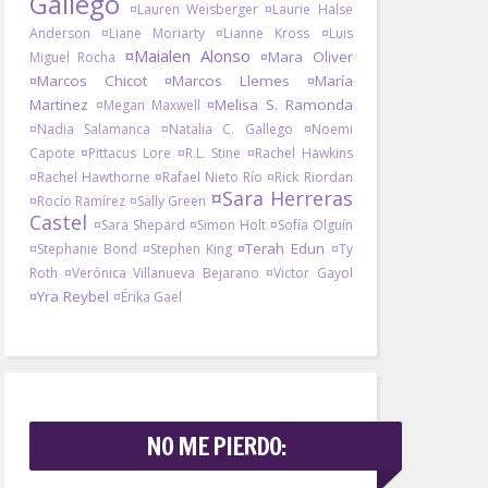
Gallego
¤Lauren Weisberger
¤Laurie Halse
Anderson
¤Liane Moriarty
¤Lianne Kross
¤Luis
¤Maialen Alonso
¤Mara Oliver
Miguel Rocha
¤Marcos Chicot
¤Marcos Llemes
¤María
Martinez
¤Melisa S. Ramonda
¤Megan Maxwell
¤Nadia Salamanca
¤Natalia C. Gallego
¤Noemi
Capote
¤Pittacus Lore
¤R.L. Stine
¤Rachel Hawkins
¤Rachel Hawthorne
¤Rafael Nieto Río
¤Rick Riordan
¤Sara Herreras
¤Rocío Ramírez
¤Sally Green
Castel
¤Sara Shepard
¤Simon Holt
¤Sofía Olguín
¤Terah Edun
¤Stephanie Bond
¤Stephen King
¤Ty
Roth
¤Verónica Villanueva Bejarano
¤Victor Gayol
¤Yra Reybel
¤Érika Gael
NO ME PIERDO: