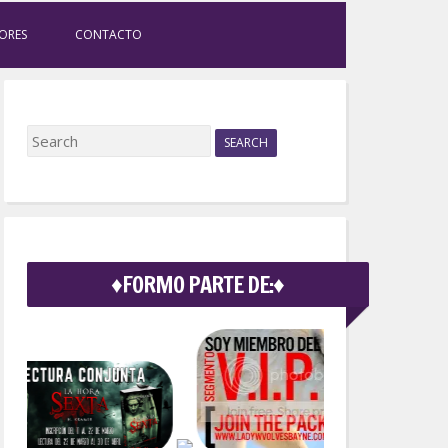
ORES
CONTACTO
S
e
a
r
c
h
f
♦FORMO PARTE DE:♦
o
r
: