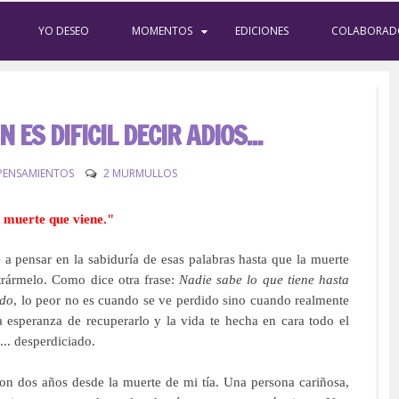
YO DESEO
MOMENTOS
EDICIONES
COLABORAD
ES DIFICIL DECIR ADIOS...
 PENSAMIENTOS
2 MURMULLOS
a muerte que viene."
a pensar en la sabiduría de esas palabras hasta que la muerte
rármelo. Como dice otra frase:
Nadie sabe lo que tiene hasta
ido
, lo peor no es cuando se ve perdido sino cuando realmente
a esperanza de recuperarlo y la vida te hecha en cara todo el
... desperdiciado.
ron dos
años desde la muerte de mi tía. Una persona cariñosa,