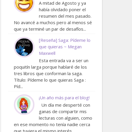
A mitad de Agosto y ya
había olvidado poner el
resumen del mes pasado.
No avancé a muchos pero al menos sé
que ya terminé un par de desafíos...
[Reseña] Saga: Pídeme lo
que quieras ~ Megan
Maxwell
Esta entrada va a ser un
poquitín larga porque hablaré de los
tres libros que conforman la saga.
Título: Pídeme lo que quieras Saga :
Píd...
¡Un año más para el blog!
Un día me desperté con
ganas de compartir mis
lecturas con alguien, como
en ese momento no tenía nadie cerca
que tuviera el mismo interés ...