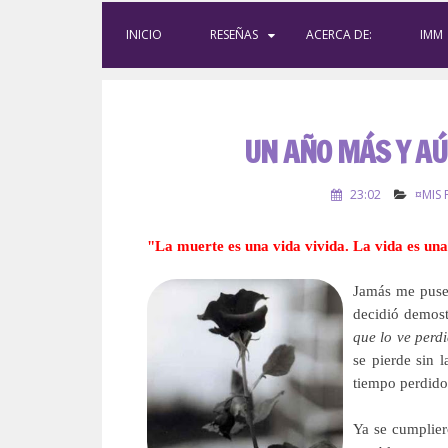
INICIO
RESEÑAS
ACERCA DE:
IMM
UN AÑO MÁS Y AÚN 
23:02
¤MIS
"La muerte es una vida vivida. La vida es un
Jamás me puse 
decidió demost
que lo ve perd
se
pierde
sin l
tiempo perdid
o
Ya se cumplie