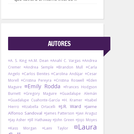
AUTORES
¤A. S. King
¤A.M. Dean
¤Anahí C. Vargas
¤Andrea
Cremer
¤Andrea Semple
¤Brandon Mull
¤Carla
Angelo
¤Carlos Benites
¤Carolina Andújar
¤Cesar
Morell
¤Cristina Pereyra
¤Cristina Roswell
¤Eden
¤Emily Rodda
Maguire
¤Frances Hodgson
Burnett
¤Gregory Maguire
¤Guadalupe Alemán
¤Guadalupe Cuahonte-García
¤H. Kramer
¤Isabel
¤J.R. Ward
¤Jaime
Hierro
¤Itzabella Ortacelli
Alfonso Sandoval
¤James Patterson
¤Javi Araguz
¤Jay Asher
¤Jill Hathaway
¤John Green
¤Jojo Moyes
¤Laura
¤Kass Morgan
¤Laini Taylor