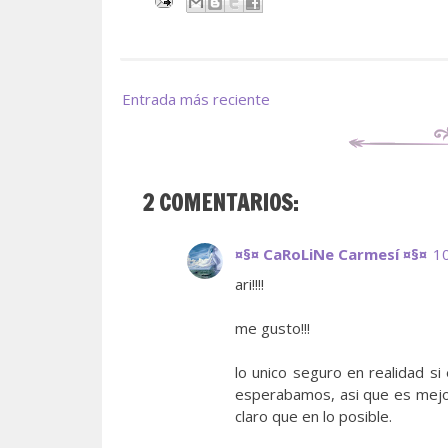
Entrada más reciente
2 COMENTARIOS:
¤§¤ CaRoLiNe Carmesí ¤§¤
10
ari!!!!
me gusto!!!
lo unico seguro en realidad si
esperabamos, asi que es mejor 
claro que en lo posible.