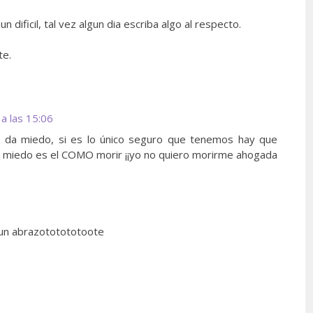
dificil, tal vez algun dia escriba algo al respecto.
te.
a las 15:06
e da miedo, si es lo único seguro que tenemos hay que
da miedo es el COMO morir ¡¡yo no quiero morirme ahogada
 un abrazototototoote