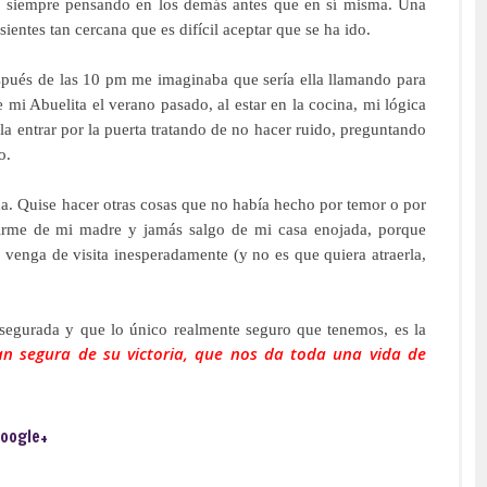
, siempre pensando en los demás antes que en sí misma. Una
 sientes tan cercana que es
difícil
aceptar que se ha ido.
spués
de las 10
pm
me imaginaba que sería ella llamando para
e mi
Abuelita
el verano pasado, al estar en la cocina, mi lógica
la entrar por la puerta tratando de no hacer ruido, preguntando
o.
da.
Quise
hacer otras cosas que no había hecho por temor o por
dirme de mi madre y jamás salgo de mi casa enojada, porque
 venga de visita inesperadamente (y no es que quiera atraerla,
egurada y que lo único realmente seguro que tenemos, es la
an segura de su victoria, que nos da toda una vida de
oogle+