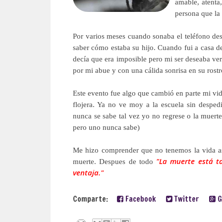
amable, atenta
persona que la
Por varios meses cuando sonaba el teléfono
de
saber cómo estaba su hijo. Cuando fui a
casa d
decía que era imposible pero mi ser deseaba ver
por mi
abue
y con una cálida sonrisa en su rostr
Este evento fue algo que cambió en parte mi vi
flojera. Ya no ve moy a la escuela sin despe
nunca se sabe tal vez yo no regrese o la muerte
pero uno nunca sabe)
Me hizo comprender que no tenemos la vida as
"La muerte está t
muerte. Despues de todo
ventaja."
Comparte:
Facebook
Twitter
G