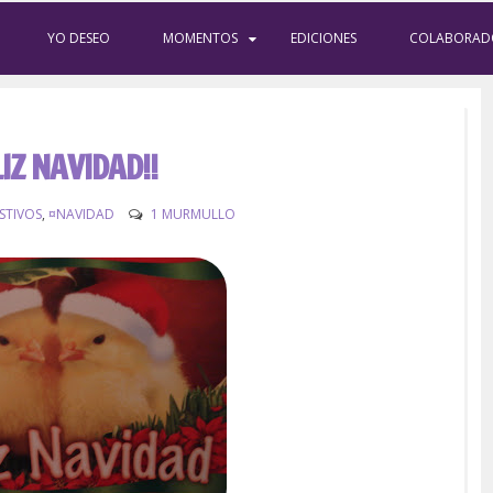
YO DESEO
MOMENTOS
EDICIONES
COLABORAD
LIZ NAVIDAD!!
ESTIVOS
,
¤NAVIDAD
1 MURMULLO