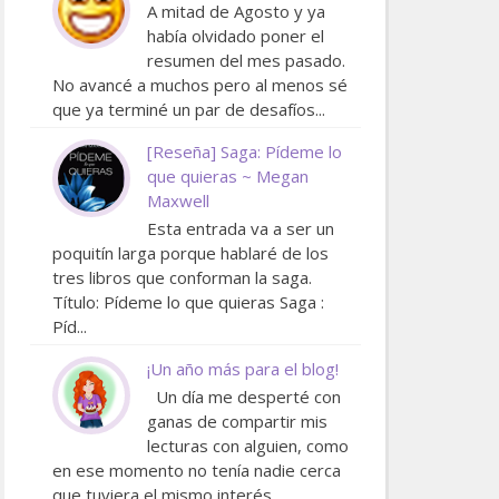
A mitad de Agosto y ya
había olvidado poner el
resumen del mes pasado.
No avancé a muchos pero al menos sé
que ya terminé un par de desafíos...
[Reseña] Saga: Pídeme lo
que quieras ~ Megan
Maxwell
Esta entrada va a ser un
poquitín larga porque hablaré de los
tres libros que conforman la saga.
Título: Pídeme lo que quieras Saga :
Píd...
¡Un año más para el blog!
Un día me desperté con
ganas de compartir mis
lecturas con alguien, como
en ese momento no tenía nadie cerca
que tuviera el mismo interés ...