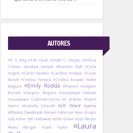
AUTORES
¤A. S. King
¤A.M. Dean
¤Anahí C. Vargas
¤Andrea
Cremer
¤Andrea Semple
¤Brandon Mull
¤Carla
Angelo
¤Carlos Benites
¤Carolina Andújar
¤Cesar
Morell
¤Cristina Pereyra
¤Cristina Roswell
¤Eden
¤Emily Rodda
Maguire
¤Frances Hodgson
Burnett
¤Gregory Maguire
¤Guadalupe Alemán
¤Guadalupe Cuahonte-García
¤H. Kramer
¤Isabel
¤J.R. Ward
¤Jaime
Hierro
¤Itzabella Ortacelli
Alfonso Sandoval
¤James Patterson
¤Javi Araguz
¤Jay Asher
¤Jill Hathaway
¤John Green
¤Jojo Moyes
¤Laura
¤Kass Morgan
¤Laini Taylor