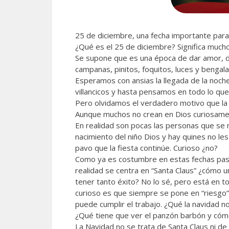
25 de diciembre, una fecha importante para 
¿Qué es el 25
de diciembre? Significa much
Se supone que es una época de dar amor, d
campanas, pinitos, foquitos, luces y bengala
Esperamos con ansias la llegada de la noc
villancicos y hasta pensamos en todo lo q
Pero olvidamos el verdadero motivo que
l
Aunque muchos no crean en Dios curiosament
En realidad son pocas las personas que se 
nacimiento del niño Dios y hay quines no les
pavo que la fiesta continúe. Curioso ¿no?
Como ya es costumbre
en estas fechas pas
realidad se centra en “Santa Claus” ¿cómo un
tener tanto éxito? No lo sé, pero está en to
curioso es que siempre se pone en “riesgo” 
puede cumplir el trabajo. ¿Qué la navidad no
¿Qué tiene que ver el panzón barbón y cómo
La Navidad
no se trata de Santa Claus ni d