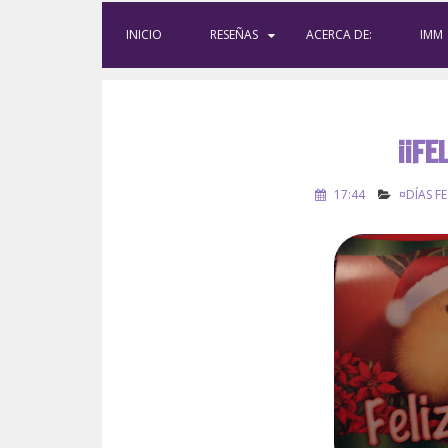
INICIO
RESEÑAS
ACERCA DE:
IMM
¡¡FE
17:44
¤DÍAS F