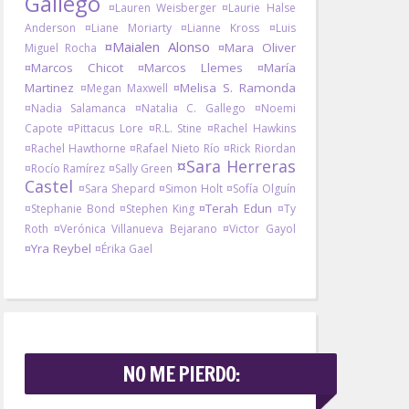
Gallego
¤Lauren Weisberger
¤Laurie Halse
Anderson
¤Liane Moriarty
¤Lianne Kross
¤Luis
¤Maialen Alonso
¤Mara Oliver
Miguel Rocha
¤Marcos Chicot
¤Marcos Llemes
¤María
Martinez
¤Melisa S. Ramonda
¤Megan Maxwell
¤Nadia Salamanca
¤Natalia C. Gallego
¤Noemi
Capote
¤Pittacus Lore
¤R.L. Stine
¤Rachel Hawkins
¤Rachel Hawthorne
¤Rafael Nieto Río
¤Rick Riordan
¤Sara Herreras
¤Rocío Ramírez
¤Sally Green
Castel
¤Sara Shepard
¤Simon Holt
¤Sofía Olguín
¤Terah Edun
¤Stephanie Bond
¤Stephen King
¤Ty
Roth
¤Verónica Villanueva Bejarano
¤Victor Gayol
¤Yra Reybel
¤Érika Gael
NO ME PIERDO: