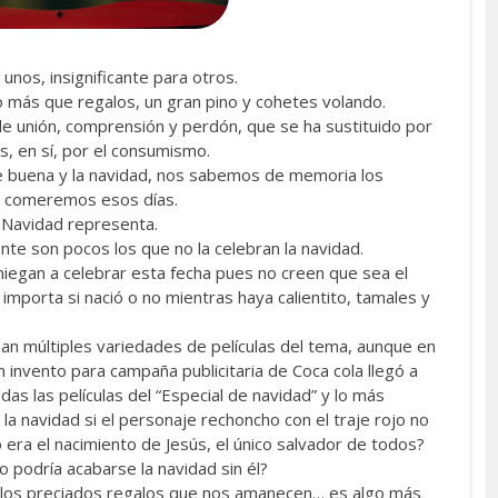
unos, insignificante para otros.
o más que regalos, un gran pino y cohetes volando.
e unión, comprensión y perdón, que se ha sustituido por
s, en sí, por el consumismo.
he buena y la navidad, nos sabemos de memoria los
ue comeremos esos días.
a Navidad
representa.
e son pocos los que no la celebran la navidad.
niegan a celebrar esta fecha pues no creen que sea el
 importa si nació o no mientras haya calientito, tamales y
an múltiples variedades de películas del tema, aunque en
 invento para campaña publicitaria de Coca cola llegó a
das las películas del “Especial de navidad” y lo más
la navidad si el personaje rechoncho con el traje rojo no
 era el nacimiento de Jesús, el único salvador de todos?
 podría acabarse la navidad sin él?
e los preciados regalos que nos amanecen… es algo más