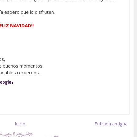
ía espero que lo disfruten.
FELIZ NAVIDAD!!
os,
 de buenos momentos
adables recuerdos.
oogle+
Inicio
Entrada antigua