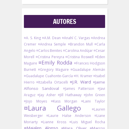
AUTORES
¤A. S. King
¤A.M. Dean
¤Anahí C. Vargas
¤Andrea
Cremer
¤Andrea Semple
¤Brandon Mull
¤Carla
Angelo
¤Carlos Benites
¤Carolina Andújar
¤Cesar
Morell
¤Cristina Pereyra
¤Cristina Roswell
¤Eden
¤Emily Rodda
Maguire
¤Frances Hodgson
Burnett
¤Gregory Maguire
¤Guadalupe Alemán
¤Guadalupe Cuahonte-García
¤H. Kramer
¤Isabel
¤J.R. Ward
¤Jaime
Hierro
¤Itzabella Ortacelli
Alfonso Sandoval
¤James Patterson
¤Javi
Araguz
¤Jay Asher
¤Jill Hathaway
¤John Green
¤Jojo Moyes
¤Kass Morgan
¤Laini Taylor
¤Laura Gallego
¤Lauren
Weisberger
¤Laurie Halse Anderson
¤Liane
Moriarty
¤Lianne Kross
¤Luis Miguel Rocha
¤Maialen Alonso
¤Mara Oliver
¤Marcos