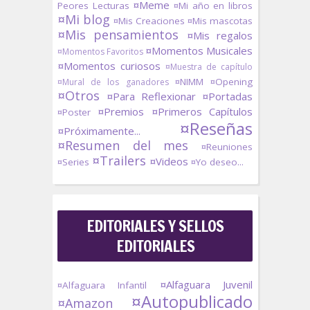
¤Meme
Peores Lecturas
¤Mi año en libros
¤Mi blog
¤Mis Creaciones
¤Mis mascotas
¤Mis pensamientos
¤Mis regalos
¤Momentos Musicales
¤Momentos Favoritos
¤Momentos curiosos
¤Muestra de capítulo
¤NIMM
¤Opening
¤Mural de los ganadores
¤Otros
¤Para Reflexionar
¤Portadas
¤Premios
¤Primeros Capítulos
¤Poster
¤Reseñas
¤Próximamente...
¤Resumen del mes
¤Reuniones
¤Trailers
¤Videos
¤Series
¤Yo deseo...
EDITORIALES Y SELLOS
EDITORIALES
¤Alfaguara Juvenil
¤Alfaguara Infantil
¤Autopublicado
¤Amazon