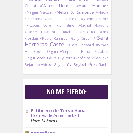
Chicot
¤Marcos Llemes
¤María Martinez
¤Melisa S. Ramonda
¤Megan Maxwell
¤Nadia
Salamanca
¤Natalia C. Gallego
¤Noemi Capote
¤Pittacus Lore
¤R.L. Stine
¤Rachel Hawkins
¤Rachel Hawthorne
¤Rafael Nieto Río
¤Rick
¤Sara
Riordan
¤Rocío Ramírez
¤Sally Green
Herreras Castel
¤Sara Shepard
¤Simon
Holt
¤Sofía Olguín
¤Stephanie Bond
¤Stephen
¤Terah Edun
King
¤Ty Roth
¤Verónica Villanueva
¤Yra Reybel
Bejarano
¤Victor Gayol
¤Érika Gael
NO ME PIERDO:
El Librero de Tetsu Hana
Holmes de Anna Hackett
Hace 14 horas
Koprolitos