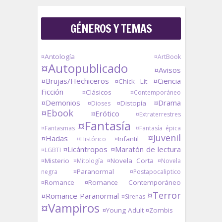
GÉNEROS Y TEMAS
¤Antología
¤ArtBook
¤Autopublicado
¤Avisos
¤Brujas/Hechiceros
¤Ciencia
¤Chick Lit
Ficción
¤Clásicos
¤Contemporáneo
¤Demonios
¤Drama
¤Distopía
¤Dioses
¤Ebook
¤Erótico
¤Extraterrestres
¤Fantasía
¤Fantasmas
¤Fantasía épica
¤Juvenil
¤Hadas
¤Infantil
¤Histórico
¤Licántropos
¤Maratón de lectura
¤LGBTI
¤Misterio
¤Novela Corta
¤Mitología
¤Novela
¤Paranormal
negra
¤Postapocaliptico
¤Romance
¤Romance Contemporáneo
¤Terror
¤Romance Paranormal
¤Sirenas
¤Vampiros
¤Young Adult
¤Zombis