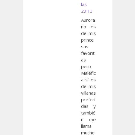
las
23:13
Aurora
no es
de mis
prince
sas
favorit
as
pero
Maléfic
a sí es
de mis
villanas
preferi
das y
tambié
n me
llama
mucho