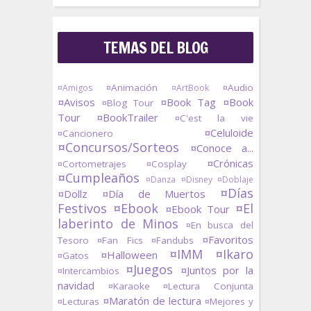
TEMAS DEL BLOG
¤Animación
¤Audio
¤Amigos
¤ArtBook
¤Avisos
¤Book Tag
¤Book
¤Blog Tour
Tour
¤BookTrailer
¤C'est la vie
¤Celuloide
¤Cancionero
¤Concursos/Sorteos
¤Conoce a...
¤Crónicas
¤Cortometrajes
¤Cosplay
¤Cumpleaños
¤Danza
¤Disney
¤Doblaje
¤Días
¤Dollz
¤Día de Muertos
Festivos
¤Ebook
¤El
¤Ebook Tour
laberinto de Minos
¤En busca del
¤Favoritos
Tesoro
¤Fan Fics
¤Fandubs
¤IMM
¤Ikaro
¤Halloween
¤Gatos
¤Juegos
¤Juntos por la
¤Intercambios
navidad
¤Karaoke
¤Lectura Conjunta
¤Maratón de lectura
¤Lecturas
¤Mejores y