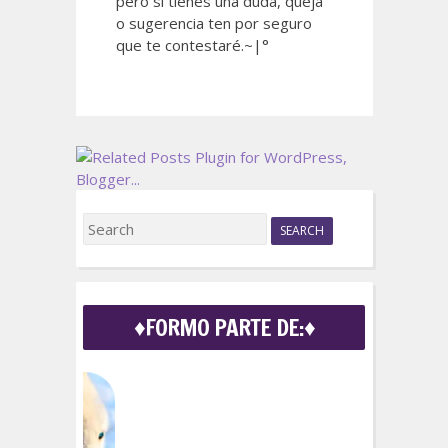
pero si tienes una duda, queja
o sugerencia ten por seguro
que te contestaré.~|°
S
e
a
r
c
♦FORMO PARTE DE:♦
h
f
o
r
: