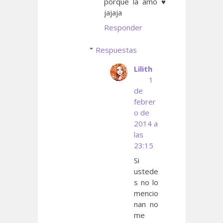
porque la amo ♥
jajaja
Responder
Respuestas
Lilith
1
de
febrer
o de
2014 a
las
23:15
Si
ustede
s no lo
mencio
nan no
me