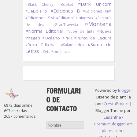
¤Dark Unicorn
¤Black Cherry
¤Booket
¤Ediciones B
¤DeBolsillo
¤Ediciones Kiwi
¤Ediciones SM
¤Editorial Universo
¤Factoría
¤Montena
de Ideas
¤GranTravesía
¤Norma Editorial
¤Nueva
¤Nube de tinta
Imagen
¤Océano
¤PRH
¤Punto de Lectura
¤Suma de
¤Roca Editorial
¤Salamandra
Letras
¤Zeta Romántica
FORMULARI
Powered by
Blogger
Diseño de plantilla
O DE
por:
CrestaProject
|
6872 días online
CONTACTO
Blogger Theme por:
697 entradas
2657 comentarios
Lasantha
-
PremiumBloggerTem
plates.com
|